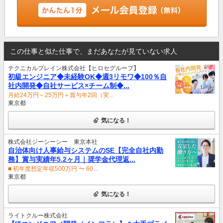
この仕事と似た仕事で、まだあなたが見ていない求人
テクニカルブレイン株式会社【ヒロセグループ】
初級エンジニア◆未経験OK◆週3リモワ◆100％自
社内開発◆自社サービス×チーム制◆...
月給24万円～25万円＋賞与年2回（実...
東京都
気になる！
株式会社ジーシーシー 東京本社
自治体向け人事給与システムのSE【完全自社内勤
務】賞与実績年5.2ヶ月｜奨学金代理返...
■ 初年度想定年収500万円 〜 60...
東京都
気になる！
ライトクルー株式会社