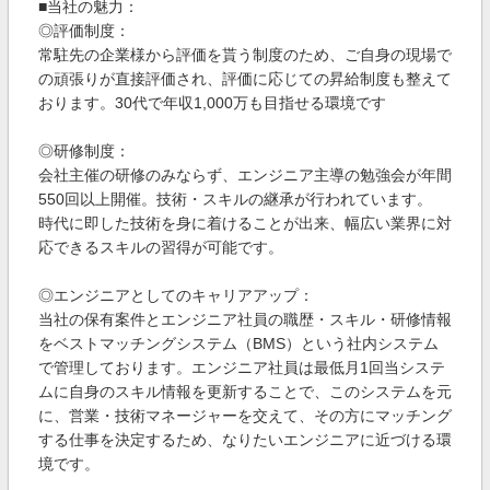
■当社の魅力：
◎評価制度：
常駐先の企業様から評価を貰う制度のため、ご自身の現場で
の頑張りが直接評価され、評価に応じての昇給制度も整えて
おります。30代で年収1,000万も目指せる環境です
◎研修制度：
会社主催の研修のみならず、エンジニア主導の勉強会が年間
550回以上開催。技術・スキルの継承が行われています。
時代に即した技術を身に着けることが出来、幅広い業界に対
応できるスキルの習得が可能です。
◎エンジニアとしてのキャリアアップ：
当社の保有案件とエンジニア社員の職歴・スキル・研修情報
をベストマッチングシステム（BMS）という社内システム
で管理しております。エンジニア社員は最低月1回当システ
ムに自身のスキル情報を更新することで、このシステムを元
に、営業・技術マネージャーを交えて、その方にマッチング
する仕事を決定するため、なりたいエンジニアに近づける環
境です。