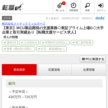
0
気になる
閲覧履歴
検索
ログイン
正社員
求人更新日：2026年5月22日
情報提供元
株式会社メイテックフィルダーズ
【東京】MCU製品開発の支援業務◇東証プライム上場G◇大手
企業と取引実績あり【転職支援サービス求人】
求人の特徴
週休2日
土日祝休み
年間休日120日以上
第二新卒歓迎
急募（締め切り間近）
社宅・家賃補助あり
PCに転送する
募集概要
応募資格
企業情報
給与
＜予定年収＞
430万円～720万円
＜賃金形態＞