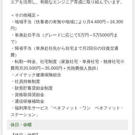
エアを活用し、有能なエンジニア育成に取り組んでいます。
＜その他補足＞
・地域手当（扶養者の有無や地域により月4.400円～16,300
円）
・単身赴任手当（グレードに応じて5万円～5万5000円ま
で）
・帰省手当（単身赴任先から自宅まで月2回分の往復交通
費）
・転勤一時金、社宅制度（家族社宅・単身社宅・独身社宅※
費用月20,500円～35,000円＋光熱費個人負担）
・メイテック健康保険組合
・社員持株制度
・財形貯蓄奨励金制度
・資格取得奨励金
・通信研修補助金
・福利厚生サービス「ベネフィット・ワン ベネフィット・
ステーション」
休日・休暇