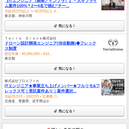
【ITエンジニア（開発／インフラ）】＊大手プライ
ム案件100%＊2〜4名で挑む“チー...
月給30万円以上 〜 50万円以上 ※...
東京都、神奈川県
気になる！
Ｔｅｒｒａ Ｄｒｏｎｅ株式会社
ドローン設計開発エンジニア(渋谷勤務)◆フレック
ス制度
想定年俸：¥5,000,000～¥10...
東京都
気になる！
株式会社プロエフィカ
ITエンジニア★事業立ち上げメンバー★フルリモ&フ
レックス可｜受託案件あり｜案件選択...
月給35万円～100万円＋交通費 ◎...
北海道、青森県、岩手県ほか
気になる！