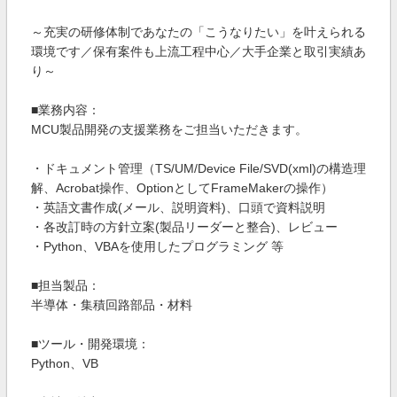
～充実の研修体制であなたの「こうなりたい」を叶えられる
環境です／保有案件も上流工程中心／大手企業と取引実績あ
り～
■業務内容：
MCU製品開発の支援業務をご担当いただきます。
・ドキュメント管理（TS/UM/Device File/SVD(xml)の構造理
解、Acrobat操作、OptionとしてFrameMakerの操作）
・英語文書作成(メール、説明資料)、口頭で資料説明
・各改訂時の方針立案(製品リーダーと整合)、レビュー
・Python、VBAを使用したプログラミング 等
■担当製品：
半導体・集積回路部品・材料
■ツール・開発環境：
Python、VB