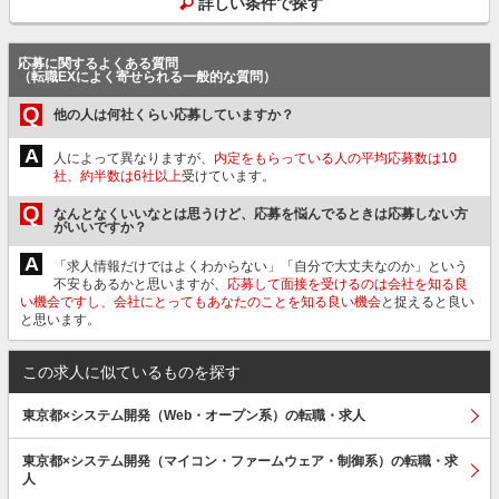
詳しい条件で探す
応募に関するよくある質問
（転職EXによく寄せられる一般的な質問）
Q
他の人は何社くらい応募していますか？
A
人によって異なりますが、
内定をもらっている人の平均応募数は10
社、約半数は6社以上
受けています。
Q
なんとなくいいなとは思うけど、応募を悩んでるときは応募しない方
がいいですか？
A
「求人情報だけではよくわからない」「自分で大丈夫なのか」という
不安もあるかと思いますが、
応募して面接を受けるのは会社を知る良
い機会ですし、会社にとってもあなたのことを知る良い機会
と捉えると良い
と思います。
この求人に似ているものを探す
東京都×システム開発（Web・オープン系）の転職・求人
東京都×システム開発（マイコン・ファームウェア・制御系）の転職・求
人