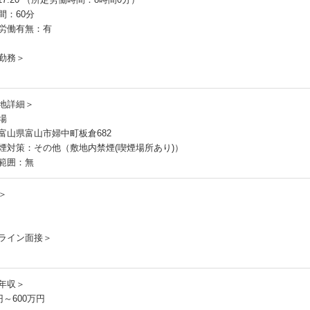
間：60分
労働有無：有
勤務＞
地詳細＞
場
富山県富山市婦中町板倉682
煙対策：その他（敷地内禁煙(喫煙場所あり)）
範囲：無
＞
ライン面接＞
年収＞
円～600万円