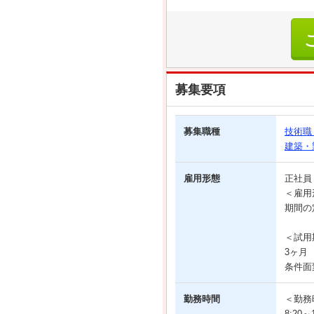
募集要項
募集職種
技術職
建築・
雇用形態
正社
＜雇用
期間の
＜試用
3ヶ月
条件面
勤務時間
＜勤務
8:20