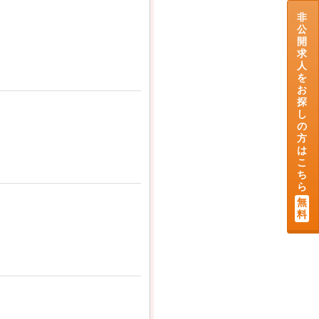
非
公
開
求
人
を
お
探
し
の
方
は
こ
ち
ら
無
料