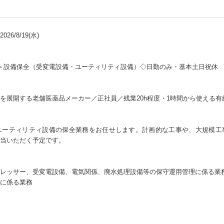
26/8/19(水)
＞設備保全（受変電設備・ユーティリティ設備）◇日勤のみ・基本土日祝休
を展開する老舗医薬品メーカー／正社員／残業20h程度・1時間から使える
ユーティリティ設備の保全業務をお任せします。計画的な工事や、大規模工
当いただく予定です。
レッサー、受変電設備、電気関係、廃水処理設備等の保守運用管理に係る業
に係る業務