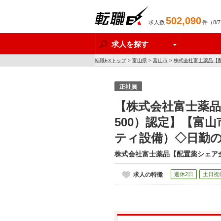
502,090
求人数
件（8/
転職EX
求人を探す
転職EXトップ
>
富山県
>
富山市
>
株式会社富士薬品【配
◇日勤のみ・基本土日祝休【転職支援サービス求人】
正社員
【株式会社富士薬品
500）認定】【富
ティ設備）◇日勤
株式会社富士薬品【配置薬シェア全
求人の特徴
週休2日
土日祝