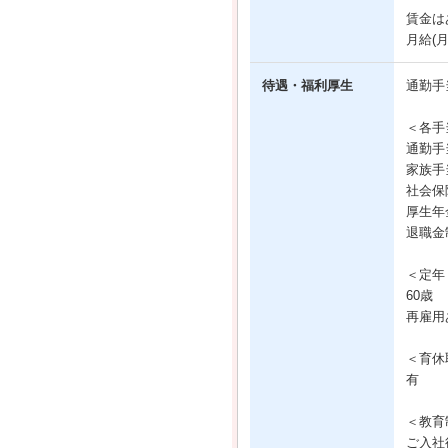
賃金は
月給(
待遇・福利厚生
通勤手
＜各手
通勤手
家族手
社会保
厚生年
退職金
＜定年
60歳
再雇用
＜育休
有
＜教育
ご入社