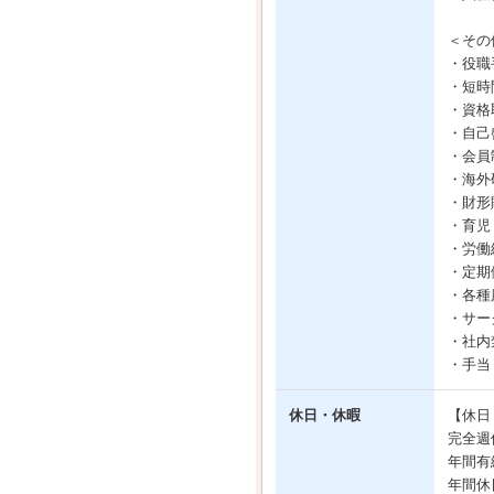
＜その
・役職
・短時
・資格取
・自己
・会員
・海外
・財形
・育児
・労働
・定期
・各種
・サー
・社内
・手当
休日・休暇
【休日
完全週
年間有
年間休