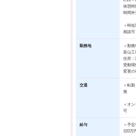
休憩時
時間外
＜時短
相談可
勤務地
＜勤務
富山工
住所：
受動喫
変更の
交通
＜転勤
無
＜オン
可
給与
＜予定
320万