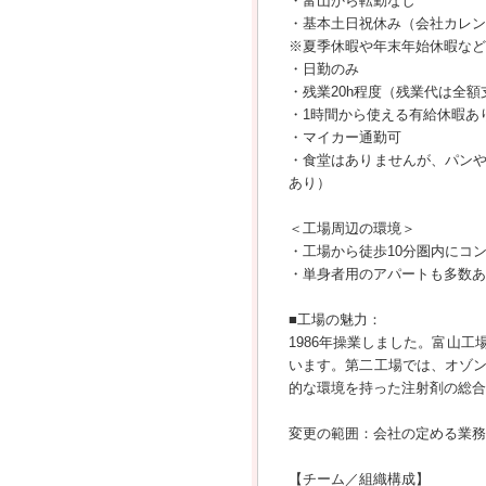
・富山から転勤なし
・基本土日祝休み（会社カレン
※夏季休暇や年末年始休暇など
・日勤のみ
・残業20h程度（残業代は全額
・1時間から使える有給休暇あ
・マイカー通勤可
・食堂はありませんが、パン
あり）
＜工場周辺の環境＞
・工場から徒歩10分圏内にコ
・単身者用のアパートも多数あ
■工場の魅力：
1986年操業しました。富山
います。第二工場では、オゾ
的な環境を持った注射剤の総合
変更の範囲：会社の定める業務
【チーム／組織構成】