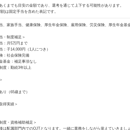
あくまでも目安の金額であり、選考を通じて上下する可能性があります。
月額)は固定手当を含めた表記です。
当、家族手当、健康保険、厚生年金保険、雇用保険、労災保険、厚生年金基
当・制度補足＞
当：月5万円まで
当：子14,000円（1人につき）
険：社会保険完備
金基金：補足事項なし
制度：勤続3年以上
＞
あり（65歳まで）
取得実績＞
制度・資格補助補足＞
後は配属部門内でのOJTとなります。一緒に業務をしながら覚えていきまし