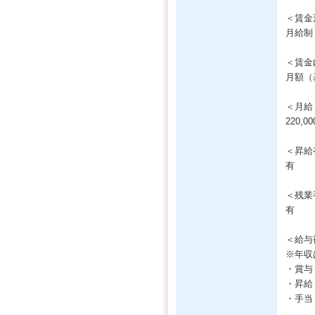
＜賃金
月給制
＜賃金
月額（基
＜月給
220,0
＜昇給
有
＜残業
有
＜給与
※年収
・賞与
・昇給
・手当