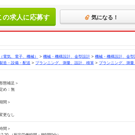
この求人に応募す
気になる！
る
（電気、電子、機械）
>
機械・機構設計、金型設計
>
機械・機構設計、金型
製造・設備・配送
>
プランニング、測量、設計、積算
>
プランニング、測量
員
形態補足＞
定め：無
期間＞
変更なし
時間＞
～17:20 （所定労働時間：8時間0分）