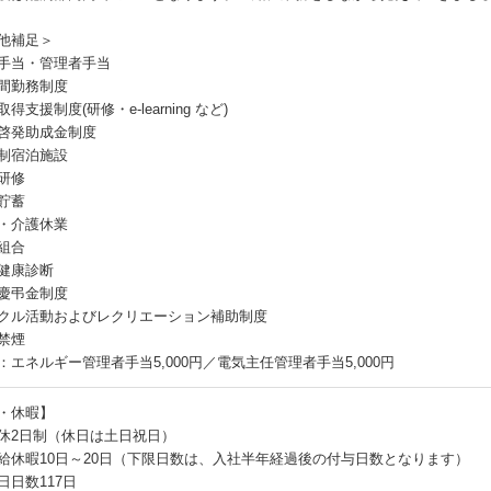
他補足＞
手当・管理者手当
間勤務制度
得支援制度(研修・e-learning など)
啓発助成金制度
制宿泊施設
研修
貯蓄
・介護休業
組合
健康診断
慶弔金制度
クル活動およびレクリエーション補助制度
禁煙
：エネルギー管理者手当5,000円／電気主任管理者手当5,000円
・休暇】
休2日制（休日は土日祝日）
給休暇10日～20日（下限日数は、入社半年経過後の付与日数となります）
日日数117日