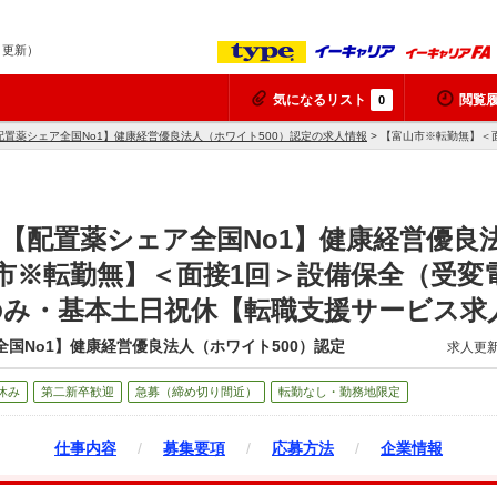
7 更新）
気になるリスト
閲覧
0
置薬シェア全国No1】健康経営優良法人（ホワイト500）認定の求人情報
> 【富山市※転勤無】＜
【配置薬シェア全国No1】健康経営優良
山市※転勤無】＜面接1回＞設備保全（受
のみ・基本土日祝休【転職支援サービス求
国No1】健康経営優良法人（ホワイト500）認定
求人更新
休み
第二新卒歓迎
急募（締め切り間近）
転勤なし・勤務地限定
仕事内容
/
募集要項
/
応募方法
/
企業情報