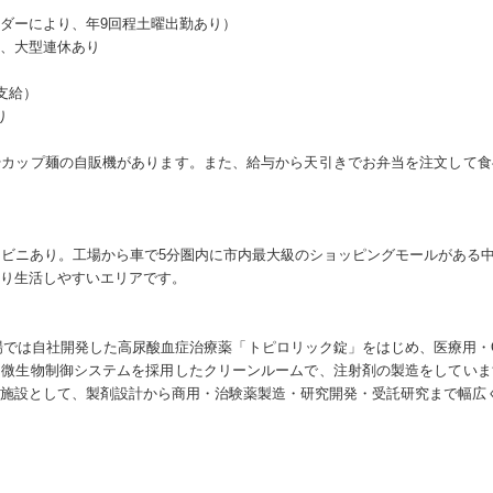
ダーにより、年9回程土曜出勤あり）
、大型連休あり
支給）
り
やカップ麺の自販機があります。また、給与から天引きでお弁当を注文して食
ンビニあり。工場から車で5分圏内に市内最大級のショッピングモールがある
り生活しやすいエリアです。
工場では自社開発した高尿酸血症治療薬「トピロリック錠」をはじめ、医療用・
ン微生物制御システムを採用したクリーンルームで、注射剤の製造をしていま
施設として、製剤設計から商用・治験薬製造・研究開発・受託研究まで幅広