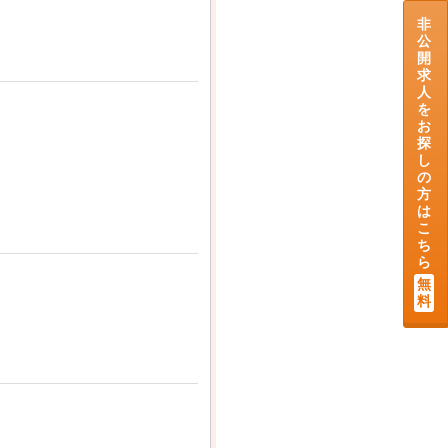
非
公
開
求
人
を
お
探
し
の
方
は
こ
ち
ら
無
料