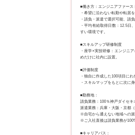
■働き方：エンジニアファース
・希望に沿わない転勤や転居を
・請負・派遣で選択可能、請負
・平均有給取得日数：12.5
すい環境です。
■スキルアップ研修制度
・座学×実技研修：エンジニ
めだけに社内に設置。
■評価制度
・独自に作成した100項目に
・スキルマップをもとに次に身
■勤務地：
請負業務：100％神戸ダイセキ
派遣業務：兵庫・大阪・京都（
※自宅から通えない地域への派
※ご入社直後は請負業務が10
■キャリアパス：