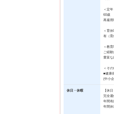
＜定年
60歳
再雇用
＜育休
有（育
＜教育
ご経験
豊富な
＜その
■健康
(中小
休日・休暇
【休日
完全週
年間有
年間休