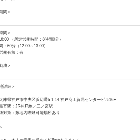
期間＞
時間＞
～18:00 （所定労働時間：8時間0分）
：60分（12:00～13:00）
労働有無：有
勤務＞
地詳細＞
兵庫県神戸市中央区浜辺通5-1-14 神戸商工貿易センタービル16F
最寄駅：JR神戸線／三ノ宮駅
煙対策：敷地内喫煙可能場所あり
＞