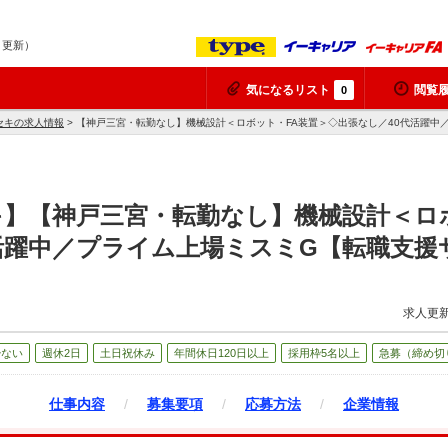
7 更新）
気になるリスト
閲覧
0
セキの求人情報
> 【神戸三宮・転勤なし】機械設計＜ロボット・FA装置＞◇出張なし／40代活躍中
】【神戸三宮・転勤なし】機械設計＜ロ
活躍中／プライム上場ミスミG【転職支援
求人更新
少ない
週休2日
土日祝休み
年間休日120日以上
採用枠5名以上
急募（締め切
仕事内容
/
募集要項
/
応募方法
/
企業情報