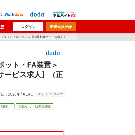
ログイン
新規会員登録
履歴
／プライム上場ミスミG【転職支援サービス求人】
ボット・FA装置＞
サービス求人】（正
日：2026年7月14日
求人ID：40117221
り間近）
転勤なし・勤務地限定