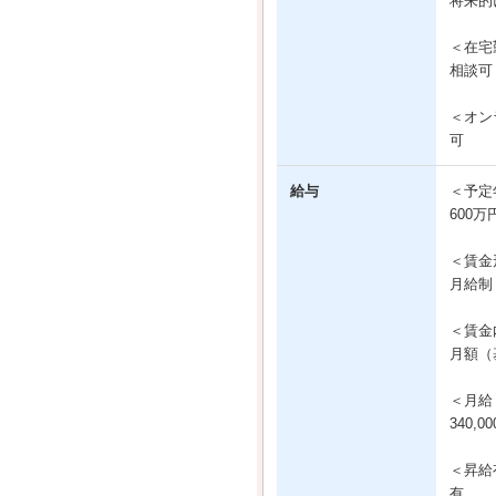
将来的
＜在宅
相談可
＜オン
可
給与
＜予定
600万
＜賃金
月給制
＜賃金
月額（基
＜月給
340,0
＜昇給
有