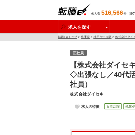
516,566
求人数
件（8/
転職EX
求人を探す
転職EXトップ
>
兵庫県
>
神戸市中央区
>
株式会社ダイ
正社員
【株式会社ダイセキ
◇出張なし／40代
社員）
株式会社ダイセキ
求人の特徴
女性活躍
残業