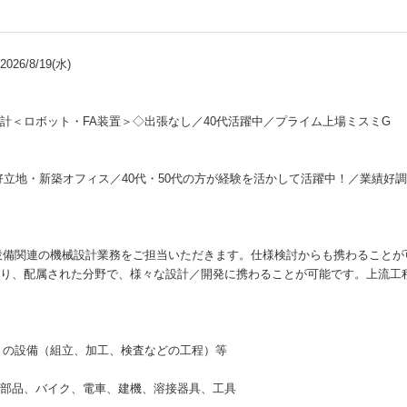
26/8/19(水)
計＜ロボット・FA装置＞◇出張なし／40代活躍中／プライム上場ミスミG
の好立地・新築オフィス／40代・50代の方が経験を活かして活躍中！／業績好
設備関連の機械設計業務をご担当いただきます。仕様検討からも携わることが
り、配属された分野で、様々な設計／開発に携わることが可能です。上流工
）の設備（組立、加工、検査などの工程）等
部品、バイク、電車、建機、溶接器具、工具