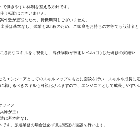
トで働きやすい体制を整える方針です。
伴う転勤はございません。
案件数が豊富なため、待機期間もございません。
日、出張は基本なし、残業も20h程のため、ご家庭をお持ちの方等でも設計者
アに必要なスキルを可視化し、専任講師が技術レベルに応じた研修の実施や、
わたるエンジニアとしてのスキルマップをもとに面談を行い、スキルや成長に
に着けるべきスキルも可視化されますので、エンジニアとして成長しやすい
オフィス
兵庫が主）
遣は基本的なし
0%です。派遣業務の場合は必ず意思確認の面談を行います。