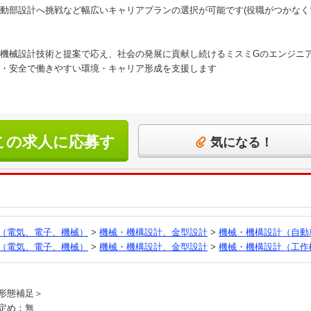
動部設計へ挑戦など幅広いキャリアプランの選択が可能です(役職がつかなく
機械設計技術と提案で応え、社会の発展に貢献し続けるミスミGのエンジニ
・安全で働きやすい環境・キャリア形成を支援します
この求人に応募す
気になる！
る
（電気、電子、機械）
>
機械・機構設計、金型設計
>
機械・機構設計（自動
（電気、電子、機械）
>
機械・機構設計、金型設計
>
機械・機構設計（工作
員
形態補足＞
定め：無