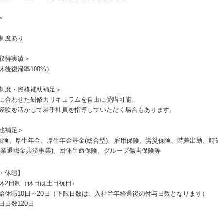
＞
制度あり
取得実績＞
休後復帰率100%）
制度・資格補助補足＞
に合わせた研修カリキュラムを自由に受講可能。
経験を活かして若手社員を指導していただく場合もあります。
他補足＞
保険、厚生年金、厚生年金基金(総合型)、雇用保険、労災保険、時差出勤、
企業退職金共済事業)、団体生命保険、グループ傷害保険等
・休暇】
休2日制（休日は土日祝日）
給休暇10日～20日（下限日数は、入社半年経過後の付与日数となります）
日日数120日