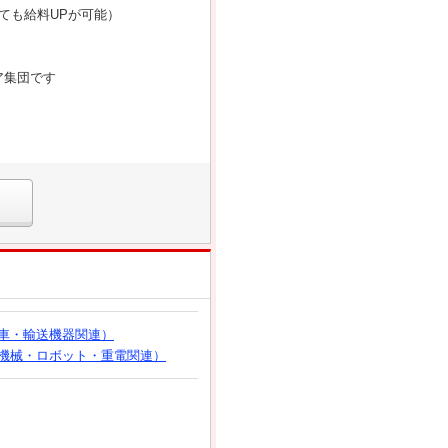
ても給料UPが可能）
ア集団です
車・輸送機器関連）
機械・ロボット・重電関連）