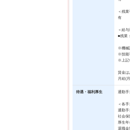
＜残業
有
＜給与
■残業
※機械
※技能
※上記
賃金は
月給(
待遇・福利厚生
通勤手
＜各手
通勤手
社会保
厚生年
退職金