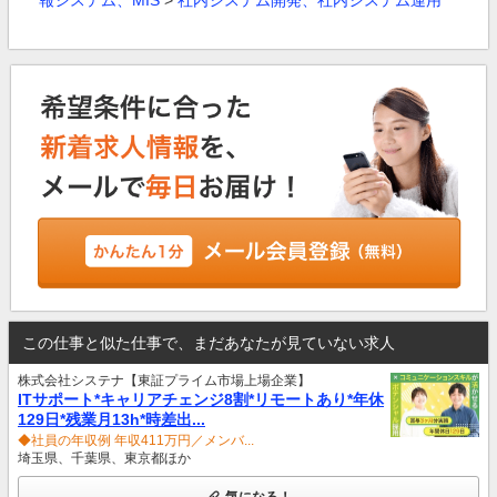
報システム、MIS
>
社内システム開発、社内システム運用
この仕事と似た仕事で、まだあなたが見ていない求人
株式会社システナ【東証プライム市場上場企業】
ITサポート*キャリアチェンジ8割*リモートあり*年休
129日*残業月13h*時差出...
◆社員の年収例 年収411万円／メンバ...
埼玉県、千葉県、東京都ほか
気になる！