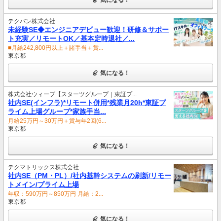
テクバン株式会社
未経験SE◆エンジニアデビュー歓迎！研修＆サポー
ト充実／リモートOK／基本定時退社／...
■月給242,800円以上＋諸手当＋賞...
東京都
気になる！
株式会社ウィーブ【スターツグループ｜東証プ...
社内SE(インフラ)*リモート併用*残業月20h*東証プ
ライム上場グループ*家族手当...
月給25万円～30万円＋賞与年2回(6...
東京都
気になる！
テクマトリックス株式会社
社内SE（PM・PL）/社内基幹システムの刷新/リモー
トメイン/プライム上場
年収：590万円～850万円 月給：2...
東京都
気になる！