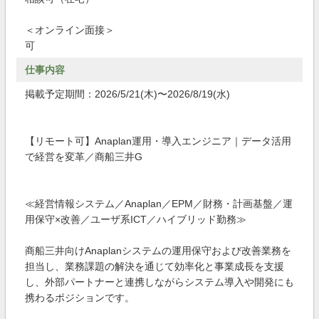
＜オンライン面接＞
可
仕事内容
掲載予定期間：2026/5/21(木)〜2026/8/19(水)
【リモート可】Anaplan運用・導入エンジニア｜データ活用
で経営を変革／商船三井G
≪経営情報システム／Anaplan／EPM／財務・計画基盤／運
用保守×改善／ユーザ系ICT／ハイブリッド勤務≫
商船三井向けAnaplanシステムの運用保守および改善業務を
担当し、業務課題の解決を通じて効率化と事業成長を支援
し、外部パートナーと連携しながらシステム導入や開発にも
携わるポジションです。