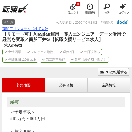
0
気になる
閲覧履歴
検索
ログイン
正社員
求人更新日：2026年6月19日
情報提供元
商船三井システムズ株式会社
【リモート可】Anaplan運用・導入エンジニア｜データ活用で
経営を変革／商船三井G【転職支援サービス求人】
求人の特徴
女性活躍
フレックス勤務
週休2日
土日祝休み
年間休日120日以上
第二新卒歓迎
急募（締め切り間近）
PCに転送する
募集概要
応募資格
企業情報
給与
＜予定年収＞
581万円～861万円
＜賃金形態＞