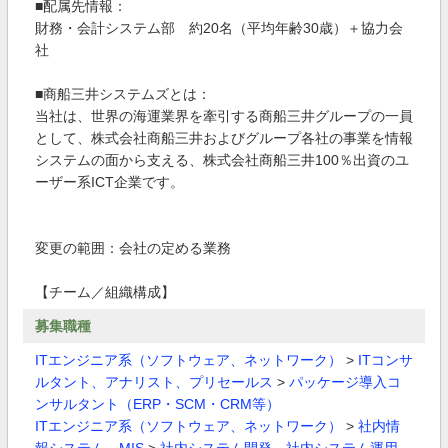
■配属先情報：
財務・会計システム部 約20名（平均年齢30歳）＋協力会
社
■商船三井システムズとは：
当社は、世界の海運業界を牽引する商船三井グループの一員
として、株式会社商船三井およびグループ各社の事業を情報
システムの面から支える、株式会社商船三井100％出資のユ
ーザー系ICT企業です。
変更の範囲：会社の定める業務
【チーム／組織構成】
募集職種
ITエンジニア系（ソフトウェア、ネットワーク）
>
ITコンサ
ルタント、アナリスト、プリセールス
>
パッケージ導入コ
ンサルタント（ERP・SCM・CRM等）
ITエンジニア系（ソフトウェア、ネットワーク）
>
社内情