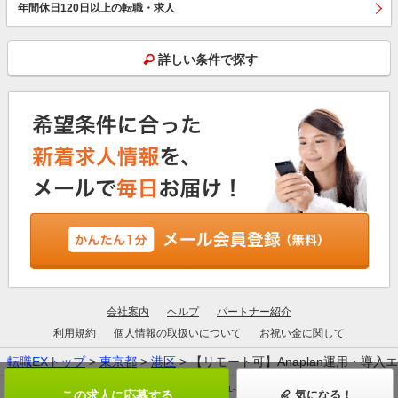
年間休日120日以上の転職・求人
詳しい条件で探す
会社案内
ヘルプ
パートナー紹介
利用規約
個人情報の取扱いについて
お祝い金に関して
転職EXトップ
>
東京都
>
港区
> 【リモート可】Anaplan運用・
厚生労働大臣許可：13-ユ-305190
この求人に応募する
気になる！