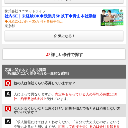
株式会社ユニマットライフ
社内SE｜未経験OK◆残業月5h以下◆青山本社勤務
◆月給25.1万円～35万円＋各種手当...
東京都
気になる！
詳しい条件で探す
応募に関するよくある質問
（転職EXによく寄せられる一般的な質問）
Q
他の人は何社くらい応募していますか？
A
人によって異なりますが、
内定をもらっている人の平均応募数は10
社、約半数は6社以上
受けています。
Q
なんとなくいいなとは思うけど、応募を悩んでるときは応募しない方
がいいですか？
A
「求人情報だけではよくわからない」「自分で大丈夫なのか」という
不安もあるかと思いますが、
応募して面接を受けるのは会社を知る良