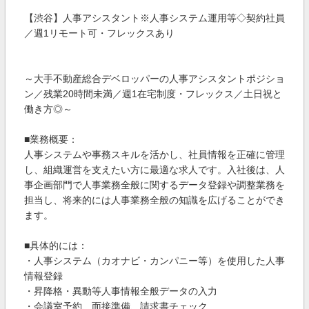
【渋谷】人事アシスタント※人事システム運用等◇契約社員
／週1リモート可・フレックスあり
～大手不動産総合デベロッパーの人事アシスタントポジショ
ン／残業20時間未満／週1在宅制度・フレックス／土日祝と
働き方◎～
■業務概要：
人事システムや事務スキルを活かし、社員情報を正確に管理
し、組織運営を支えたい方に最適な求人です。入社後は、人
事企画部門で人事業務全般に関するデータ登録や調整業務を
担当し、将来的には人事業務全般の知識を広げることができ
ます。
■具体的には：
・人事システム（カオナビ・カンパニー等）を使用した人事
情報登録
・昇降格・異動等人事情報全般データの入力
・会議室予約、面接準備、請求書チェック