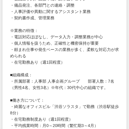
・備品発注、各部門との連絡・調整
・人事評価や異動に関するアシスタント業務
・契約書作成、管理業務
※業務の特徴：
・電話対応ほぼなし、データ入力・調整業務が中心
・個人情報を扱うため、正確性と機密保持が重要
・頼まれ仕事や発生ベースの業務が多く、柔軟な対応力が求
められる
・在宅勤務あり（週1回程度）
■組織構成：
・所属部署：人事部 人事企画グループ 部署人数：7名
（男性4名、女性3名）※年代：30代中心の組織です。
■働き方について：
・綺麗なオフィスビル「渋谷ソラスタ」で勤務（渋谷駅徒歩
8分）
・在宅勤務制度あり（週1回程度）
・平均残業時間：月0～20時間（繁忙期3～4月）