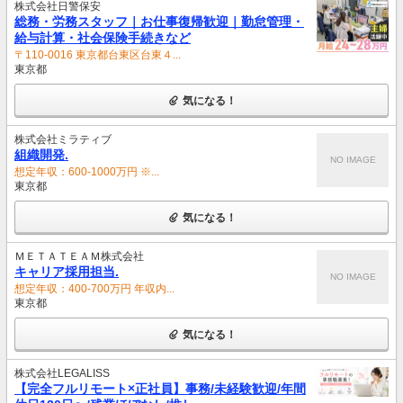
株式会社日警保安
総務・労務スタッフ｜お仕事復帰歓迎｜勤怠管理・
給与計算・社会保険手続きなど
〒110-0016 東京都台東区台東４...
東京都
気になる！
株式会社ミラティブ
組織開発.
NO IMAGE
想定年収：600-1000万円 ※...
東京都
気になる！
ＭＥＴＡＴＥＡＭ株式会社
キャリア採用担当.
NO IMAGE
想定年収：400-700万円 年収内...
東京都
気になる！
株式会社LEGALISS
【完全フルリモート×正社員】事務/未経験歓迎/年間