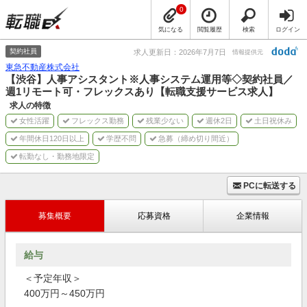
0
気になる
閲覧履歴
検索
ログイン
契約社員
求人更新日：2026年7月7日
情報提供元
東急不動産株式会社
【渋谷】人事アシスタント※人事システム運用等◇契約社員／
週1リモート可・フレックスあり【転職支援サービス求人】
求人の特徴
女性活躍
フレックス勤務
残業少ない
週休2日
土日祝休み
年間休日120日以上
学歴不問
急募（締め切り間近）
転勤なし・勤務地限定
PCに転送する
募集概要
応募資格
企業情報
給与
＜予定年収＞
400万円～450万円