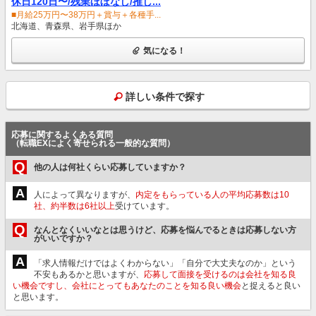
休日120日〜/残業ほぼなし/推し...
■月給25万円〜38万円＋賞与＋各種手...
北海道、青森県、岩手県ほか
気になる！
詳しい条件で探す
応募に関するよくある質問
（転職EXによく寄せられる一般的な質問）
Q
他の人は何社くらい応募していますか？
A
人によって異なりますが、
内定をもらっている人の平均応募数は10
社、約半数は6社以上
受けています。
Q
なんとなくいいなとは思うけど、応募を悩んでるときは応募しない方
がいいですか？
A
「求人情報だけではよくわからない」「自分で大丈夫なのか」という
不安もあるかと思いますが、
応募して面接を受けるのは会社を知る良
い機会ですし、会社にとってもあなたのことを知る良い機会
と捉えると良い
と思います。