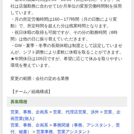
社は店舗勤務に合わせて1か月単位の変形労働時間制を採用
しています。
・月の所定労働時間は160～177時間（月の日数により変
動）で、所定時間を超えた分は残業時間となります。
・祝日休暇の取得も可能ですが、その分の勤務時間（8時
間）は他の日に振り替えていただきます。
・GW・夏季・冬季の長期休暇は制度として設定していませ
んが、シフト調整により柔軟に休暇を取ることができます。
★年間休日は105日ですが、希望に応じて休みを取りやすい
環境を整えています。
変更の範囲：会社の定める業務
【チーム／組織構成】
募集職種
営業、事務、企画系
>
営業、代理店営業、渉外
>
営業、企
画営業(個人)
営業、事務、企画系
>
事務関連（事務、アシスタント、受
付、秘書）
>
営業事務、営業アシスタント