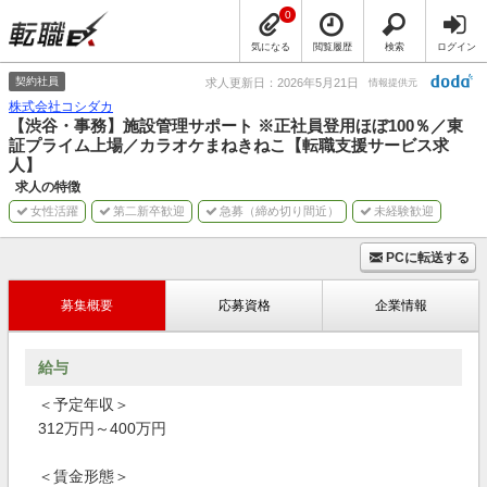
0
気になる
閲覧履歴
検索
ログイン
契約社員
求人更新日：2026年5月21日
情報提供元
株式会社コシダカ
【渋谷・事務】施設管理サポート ※正社員登用ほぼ100％／東
証プライム上場／カラオケまねきねこ【転職支援サービス求
人】
求人の特徴
女性活躍
第二新卒歓迎
急募（締め切り間近）
未経験歓迎
PCに転送する
募集概要
応募資格
企業情報
給与
＜予定年収＞
312万円～400万円
＜賃金形態＞