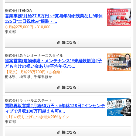
株式会社TENGA
営業事務*月給27.5万円～*賞与年3回*残業なし*年休
125日*土日祝休み*服装・...
◇月給275,000円～310,000...
東京都
気になる！
株式会社みらいオーナーズスタイル
提案営業(建物修繕・メンテナンス)#未経験歓迎#子
ども向けの祝い金あり#平均年収75...
【東京】 月給28万700円＋歩合給＋...
栃木県、埼玉県、千葉県ほか
気になる！
株式会社ラッセルエステート
買取再販営業#月給60万円～#年休128日#インセンテ
ィブで月収100万円越えも可#...
＼1件の売り上げにつき最大20%をイン...
東京都
気になる！