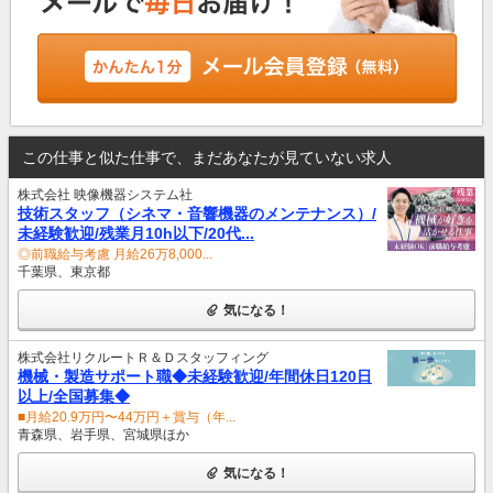
この仕事と似た仕事で、まだあなたが見ていない求人
株式会社 映像機器システム社
技術スタッフ（シネマ・音響機器のメンテナンス）/
未経験歓迎/残業月10h以下/20代...
◎前職給与考慮 月給26万8,000...
千葉県、東京都
気になる！
株式会社リクルートＲ＆Ｄスタッフィング
機械・製造サポート職◆未経験歓迎/年間休日120日
以上/全国募集◆
■月給20.9万円〜44万円＋賞与（年...
青森県、岩手県、宮城県ほか
気になる！