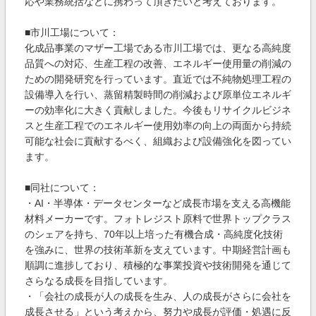
応や業務統括などに携わって頂きたいと考えております。
■市川工場について：
化成品事業のマザー工場である市川工場では、更なる高純度
品質への対応、生産工程の改善、エネルギー使用量の削減の
ための開発研究を行っています。直近では不純物処理工程の
設備導入を行い、蒸留精製時間の削減および原単位エネルギ
ーの効率化に大きく貢献しました。今後もリサイクルビジネ
スと生産工程でのエネルギー使用効率の向上の両面から持続
可能な社会に貢献するべく、組織および設備強化を図ってい
ます。
■同社について：
・AI・半導体・データセンターなど成長市場を支える高機能
材料メーカーです。フォトレジスト原料で世界トップクラス
のシェアを持ち、70年以上培った有機合成・高純度化技術
を強みに、世界の技術革新を支えています。中期経営計画も
順調に進捗しており、積極的な事業投資や技術開発を通じて
さらなる成長を目指しています。
・「会社の成長が人の成長を生み、人の成長がさらに会社を
成長させる」という考えから、努力や成長が評価・処遇に反