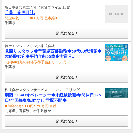
新日本建設株式会社（東証プライム上場）
千葉 企画設計.
NO IMAGE
想定年収：650-800万円 基本給3...
千葉県
気になる！
特産エンジニアリング株式会社
見回りスタッフ◆千葉県西部勤務◆50代60代活躍◆
未経験歓迎◆平均年齢55歳◆実質月...
＼約40種類の資格取得手当あり！／ 月...
千葉県
気になる！
株式会社スタッフサービス エンジニアリング...
製図・CADオペレーター◆未経験歓迎/年間休日125
日/全国募集/転勤なし/学歴不問◆
■月給22万5000円〜50万円 ※首...
北海道、青森県、岩手県ほか
気になる！