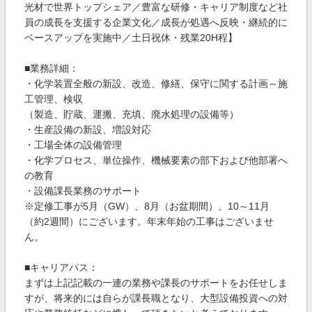
光材で世界トップシェア／豊富な研修・キャリア制度など社
員の成長を支援する企業文化／成長が処遇へ反映・継続的に
ベースアップを実施中／土日祝休・残業20H程】
■業務詳細：
・化学装置全般の新設、改造、修繕、保守に関する計画～施
工管理、検収
（製造、貯蔵、運搬、充填、廃水処理の設備等）
・生産設備の新設、増設対応
・工場全体の設備管理
・化学プロセス、単位操作、機械要素の部下および他部署へ
の教育
・設備課長業務のサポート
※定修工事が5月（GW）、8月（お盆期間）、10～11月
（約2週間）にございます。年末年始の工事はございませ
ん。
■キャリアパス：
まずは上記記載の一連の業務や課長のサポートをお任せしま
すが、将来的には自らが課長職となり、大型設備投資への対