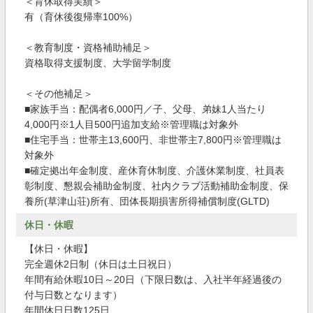
＜育休取得実績＞
有（育休後復帰率100%）
＜教育制度・資格補助補足＞
資格取得支援制度、大学留学制度
＜その他補足＞
■家族手当：配偶者6,000円／子、父母、弟妹1人当たり
4,000円※1人目500円追加支給※管理職は対象外
■住宅手当：世帯主13,600円、非世帯主7,800円※管理職は
対象外
■確定拠出年金制度、産休育休制度、介護休業制度、社員表
彰制度、懇親会補助金制度、社内クラブ活動補助金制度、保
養所(草津山荘)所有、団体長期損害所得補償制度(GLTD)
休日・休暇
【休日・休暇】
完全週休2日制（休日は土日祝日）
年間有給休暇10日～20日（下限日数は、入社半年経過後の
付与日数となります）
年間休日日数125日