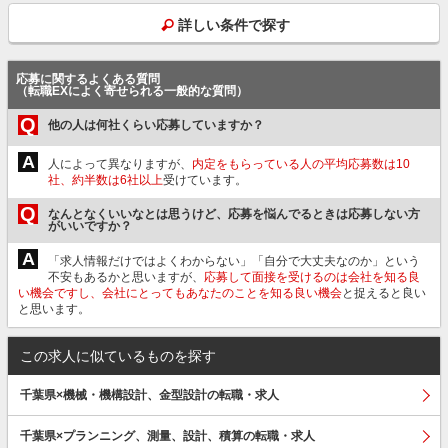
詳しい条件で探す
応募に関するよくある質問
（転職EXによく寄せられる一般的な質問）
Q
他の人は何社くらい応募していますか？
A
人によって異なりますが、
内定をもらっている人の平均応募数は10
社、約半数は6社以上
受けています。
Q
なんとなくいいなとは思うけど、応募を悩んでるときは応募しない方
がいいですか？
A
「求人情報だけではよくわからない」「自分で大丈夫なのか」という
不安もあるかと思いますが、
応募して面接を受けるのは会社を知る良
い機会ですし、会社にとってもあなたのことを知る良い機会
と捉えると良い
と思います。
この求人に似ているものを探す
千葉県×機械・機構設計、金型設計の転職・求人
千葉県×プランニング、測量、設計、積算の転職・求人