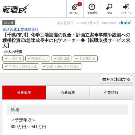
0
気になる
閲覧履歴
検索
ログイン
正社員
求人更新日：2026年7月30日
情報提供元
東洋合成工業株式会社
【千葉/市川】化学工場設備の保全・計画立案◆事業や設備への
積極投資◎/急速成長中の化学メーカー◆【転職支援サービス求
人】
求人の特徴
上場企業
残業少ない
週休2日
土日祝休み
年間休日120日以上
急募（締め切り間近）
PCに転送する
募集概要
応募資格
企業情報
給与
＜予定年収＞
600万円～941万円