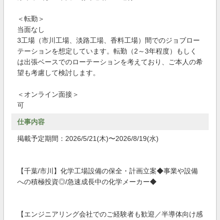
＜転勤＞
当面なし
3工場（市川工場、淡路工場、香料工場）間でのジョブロー
テーションを想定しています。転勤（2～3年程度）もしく
は出張ベースでのローテーションを考えており、ご本人の希
望も考慮して検討します。
＜オンライン面接＞
可
仕事内容
掲載予定期間：2026/5/21(木)〜2026/8/19(水)
【千葉/市川】化学工場設備の保全・計画立案◆事業や設備
への積極投資◎/急速成長中の化学メーカー◆
【エンジニアリング会社でのご経験者も歓迎／半導体向け感