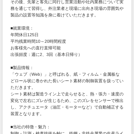
その後、先輩と客先に同行し営業活動や社内業務について実
務を通じて習得し、外注業者と現場に出向き現場の雰囲気や
製品の設置等知識を身に着けていただきます。
■就業環境：
年間休日125日
平均残業時間10～20時間程度
お客様先への直行直帰可能
出張頻度：週に2、3回（基本日帰り）
■製品情報：
「ウェブ（Web）」と呼ばれる、紙・フィルム・金属板な
どロール状に巻かれた長いシート素材の制御装置を扱ってい
ただきます。
シート素材は製造ライン上で走らせると、熱・張力・速度の
変化で左右にズレが生じるため、このズレをセンサーで検出
し、アクチュエータ（油圧・モーターなど）で自動補正する
装置となります。
■当社の特徴・魅力：
制御・計測・検査技術を軸に、鉄鋼・非鉄金属業の生産ライ