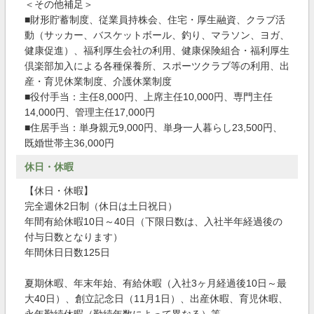
＜その他補足＞
■財形貯蓄制度、従業員持株会、住宅・厚生融資、クラブ活
動（サッカー、バスケットボール、釣り、マラソン、ヨガ、
健康促進）、福利厚生会社の利用、健康保険組合・福利厚生
倶楽部加入による各種保養所、スポーツクラブ等の利用、出
産・育児休業制度、介護休業制度
■役付手当：主任8,000円、上席主任10,000円、専門主任
14,000円、管理主任17,000円
■住居手当：単身親元9,000円、単身一人暮らし23,500円、
既婚世帯主36,000円
休日・休暇
【休日・休暇】
完全週休2日制（休日は土日祝日）
年間有給休暇10日～40日（下限日数は、入社半年経過後の
付与日数となります）
年間休日日数125日
夏期休暇、年末年始、有給休暇（入社3ヶ月経過後10日～最
大40日）、創立記念日（11月1日）、出産休暇、育児休暇、