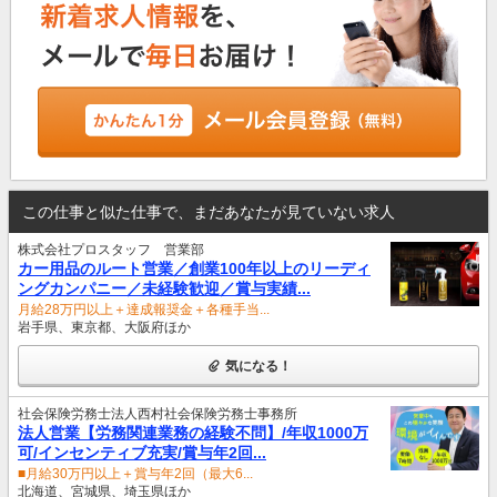
この仕事と似た仕事で、まだあなたが見ていない求人
株式会社プロスタッフ 営業部
カー用品のルート営業／創業100年以上のリーディ
ングカンパニー／未経験歓迎／賞与実績...
月給28万円以上＋達成報奨金＋各種手当...
岩手県、東京都、大阪府ほか
気になる！
社会保険労務士法人西村社会保険労務士事務所
法人営業【労務関連業務の経験不問】/年収1000万
可/インセンティブ充実/賞与年2回...
■月給30万円以上＋賞与年2回（最大6...
北海道、宮城県、埼玉県ほか