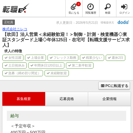
0
気になる
閲覧履歴
検索
ログイン
正社員
求人更新日：2026年5月21日
情報提供元
株式会社ニレコ
【吹田】法人営業＜未経験歓迎！＞制御・計測・検査機器◇東
証スタンダード上場◇年休125日・在宅可【転職支援サービス求
人】
求人の特徴
女性活躍
上場企業
フレックス勤務
残業少ない
週休2日
土日祝休み
年間休日120日以上
第二新卒歓迎
急募（締め切り間近）
未経験歓迎
PCに転送する
募集概要
応募資格
企業情報
給与
＜予定年収＞
400万円～500万円