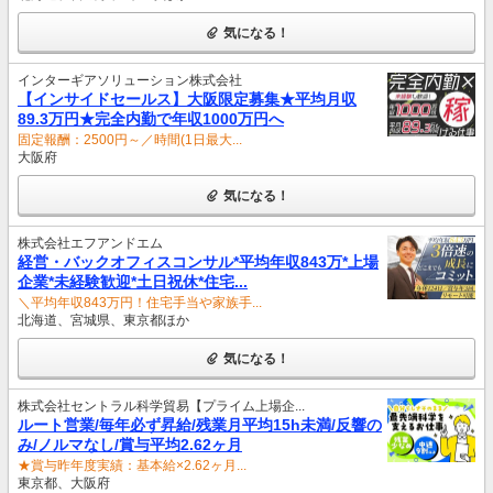
気になる！
インターギアソリューション株式会社
【インサイドセールス】大阪限定募集★平均月収
89.3万円★完全内勤で年収1000万円へ
固定報酬：2500円～／時間(1日最大...
大阪府
気になる！
株式会社エフアンドエム
経営・バックオフィスコンサル*平均年収843万*上場
企業*未経験歓迎*土日祝休*住宅...
＼平均年収843万円！住宅手当や家族手...
北海道、宮城県、東京都ほか
気になる！
株式会社セントラル科学貿易【プライム上場企...
ルート営業/毎年必ず昇給/残業月平均15h未満/反響の
み/ノルマなし/賞与平均2.62ヶ月
★賞与昨年度実績：基本給×2.62ヶ月...
東京都、大阪府