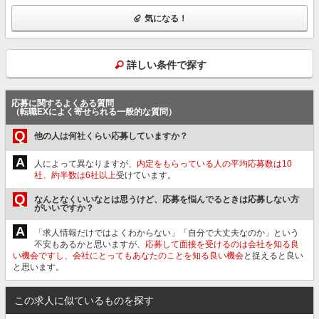
気になる！
詳しい条件で探す
応募に関するよくある質問
（転職EXによく寄せられる一般的な質問）
Q
他の人は何社くらい応募していますか？
A
人によって異なりますが、
内定をもらっている人の平均応募数は10
社、約半数は6社以上
受けています。
Q
なんとなくいいなとは思うけど、応募を悩んでるときは応募しない方
がいいですか？
A
「求人情報だけではよくわからない」「自分で大丈夫なのか」という
不安もあるかと思いますが、
応募して面接を受けるのは会社を知る良
い機会ですし、会社にとってもあなたのことを知る良い機会
と捉えると良い
と思います。
この求人に似ているものを探す