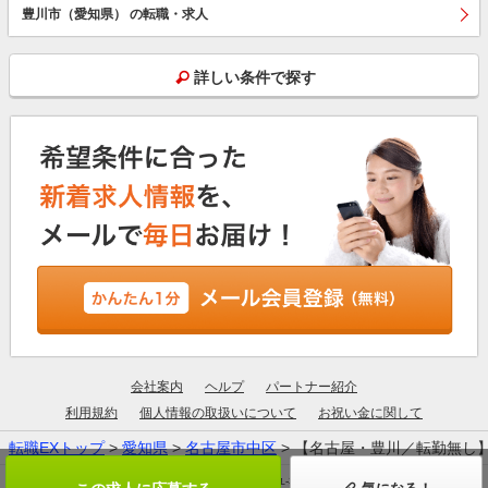
豊川市（愛知県） の転職・求人
詳しい条件で探す
会社案内
ヘルプ
パートナー紹介
利用規約
個人情報の取扱いについて
お祝い金に関して
転職EXトップ
>
愛知県
>
名古屋市中区
> 【名古屋・豊川／転勤無し
厚生労働大臣許可：13-ユ-305190