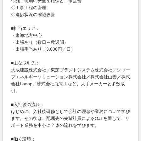
◇施工現場の安全を確保と工事監督
◇工事工程の管理
◇進捗状況の確認改善
■担当エリア：
・東海地方中心
・出張あり（数日～数週間）
・出張手当あり（3,000円／日）
■主な取引先：
大成建設株式会社／東芝プラントシステム株式会社／シャー
プエネルギーソリューション株式会社／株式会社山善／株式
会社Looop／株式会社九電工など、大手メーカーと多数取
引。
■入社後の流れ：
はじめに、入社後研修として会社の理念や業務について学び
ます。その後は、配属先の先輩社員によるOJTを通して、サ
ポート業務を中心に全体の流れを学びます。
■働く環境：