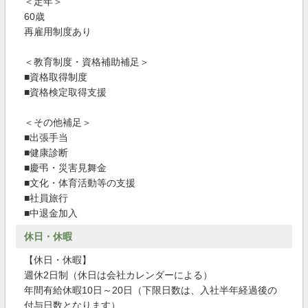
＜定年＞
60歳
再雇用制度あり
＜教育制度・資格補助補足＞
■資格取得制度
■資格検定取得支援
＜その他補足＞
■出張手当
■健康診断
■慶弔・災害見舞金
■文化・体育活動等の支援
■社員旅行
■中退金加入
休日・休暇
【休日・休暇】
週休2日制（休日は会社カレンダーによる）
年間有給休暇10日～20日（下限日数は、入社半年経過後の
付与日数となります）