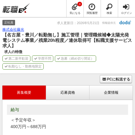
0
気になる
閲覧履歴
検索
ログイン
正社員
求人更新日：2026年5月21日
情報提供元
株式会社藤光
【名古屋・豊川／転勤無し】施工管理｜管理職候補◆太陽光発
電システム事業／残業20h程度／連休取得可【転職支援サービス
求人】
求人の特徴
第二新卒歓迎
学歴不問
急募（締め切り間近）
転勤なし・勤務地限定
PCに転送する
募集概要
応募資格
企業情報
給与
＜予定年収＞
400万円～688万円