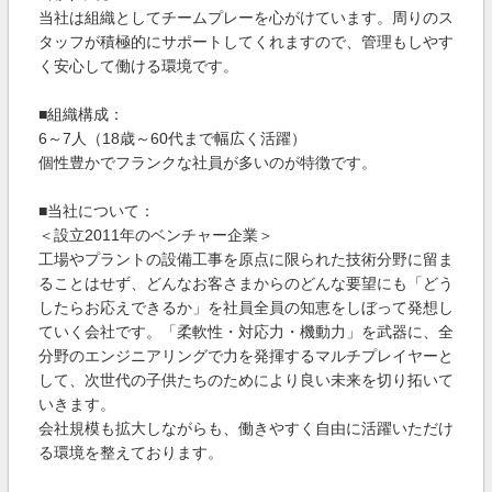
当社は組織としてチームプレーを心がけています。周りのス
タッフが積極的にサポートしてくれますので、管理もしやす
く安心して働ける環境です。
■組織構成：
6～7人（18歳～60代まで幅広く活躍）
個性豊かでフランクな社員が多いのが特徴です。
■当社について：
＜設立2011年のベンチャー企業＞
工場やプラントの設備工事を原点に限られた技術分野に留ま
ることはせず、どんなお客さまからのどんな要望にも「どう
したらお応えできるか」を社員全員の知恵をしぼって発想し
ていく会社です。「柔軟性・対応力・機動力」を武器に、全
分野のエンジニアリングで力を発揮するマルチプレイヤーと
して、次世代の子供たちのためにより良い未来を切り拓いて
いきます。
会社規模も拡大しながらも、働きやすく自由に活躍いただけ
る環境を整えております。