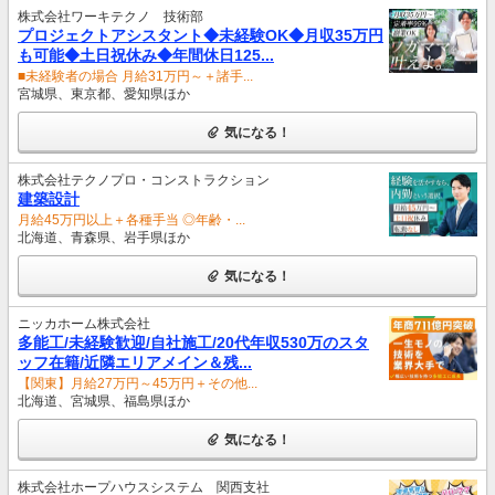
株式会社ワーキテクノ 技術部
プロジェクトアシスタント◆未経験OK◆月収35万円
も可能◆土日祝休み◆年間休日125...
■未経験者の場合 月給31万円～＋諸手...
宮城県、東京都、愛知県ほか
気になる！
株式会社テクノプロ・コンストラクション
建築設計
月給45万円以上＋各種手当 ◎年齢・...
北海道、青森県、岩手県ほか
気になる！
ニッカホーム株式会社
多能工/未経験歓迎/自社施工/20代年収530万のスタ
ッフ在籍/近隣エリアメイン＆残...
【関東】月給27万円～45万円＋その他...
北海道、宮城県、福島県ほか
気になる！
株式会社ホープハウスシステム 関西支社