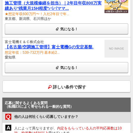
施工管理（大規模修繕を担当）｜2年目年収800万実
績あり*残業月15H程度*パパママ...
★想定年収600万円〜！入社2年目で年...
東京都、新潟県、石川県ほか
気になる！
富士電機Ｅ＆Ｃ株式会社
【名古屋/空調施工管理】富士電機Gの安定基盤.
NO IMAGE
想定年収：539-732万円 基本給2...
愛知県
気になる！
詳しい条件で探す
応募に関するよくある質問
（転職EXによく寄せられる一般的な質問）
Q
他の人は何社くらい応募していますか？
A
人によって異なりますが、
内定をもらっている人の平均応募数は10
社、約半数は6社以上
受けています。