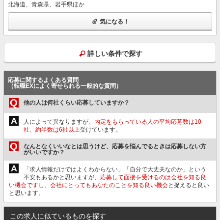
北海道、青森県、岩手県ほか
気になる！
詳しい条件で探す
応募に関するよくある質問
（転職EXによく寄せられる一般的な質問）
Q
他の人は何社くらい応募していますか？
A
人によって異なりますが、
内定をもらっている人の平均応募数は10
社、約半数は6社以上
受けています。
Q
なんとなくいいなとは思うけど、応募を悩んでるときは応募しない方
がいいですか？
A
「求人情報だけではよくわからない」「自分で大丈夫なのか」という
不安もあるかと思いますが、
応募して面接を受けるのは会社を知る良
い機会ですし、会社にとってもあなたのことを知る良い機会
と捉えると良い
と思います。
この求人に似ているものを探す