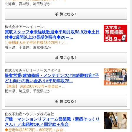
北海道、宮城県、埼玉県ほか
気になる！
株式会社アールイコール
買取スタッフ◆未経験歓迎◆平均月収58.9万◆土日
休◆1週間以上の長期休暇有◆20～...
＼未経験入社で平均月収58.9万円！／...
埼玉県、千葉県、東京都ほか
気になる！
株式会社みらいオーナーズスタイル
提案営業(建物修繕・メンテナンス)#未経験歓迎#子
ども向けの祝い金あり#平均年収75...
【東京】 月給28万700円＋歩合給＋...
栃木県、埼玉県、千葉県ほか
気になる！
住友不動産ハウジング株式会社
戸建・マンションリフォーム営業職（新築そっくり
さん）／未経験OK／固定給＋歩合
◆想定年収350万円～600万円＋歩合...