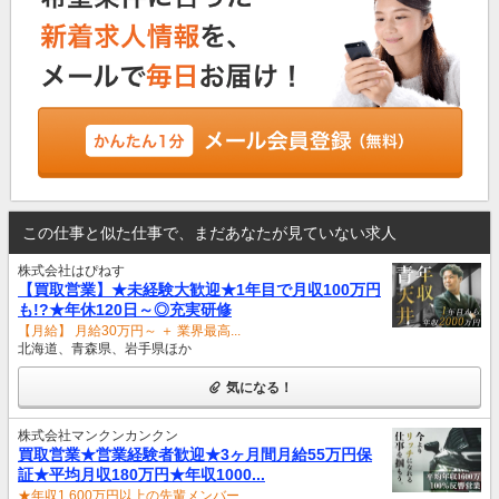
この仕事と似た仕事で、まだあなたが見ていない求人
株式会社はぴねす
【買取営業】★未経験大歓迎★1年目で月収100万円
も!?★年休120日～◎充実研修
【月給】 月給30万円～ ＋ 業界最高...
北海道、青森県、岩手県ほか
気になる！
株式会社マンクンカンクン
買取営業★営業経験者歓迎★3ヶ月間月給55万円保
証★平均月収180万円★年収1000...
★年収1,600万円以上の先輩メンバー...