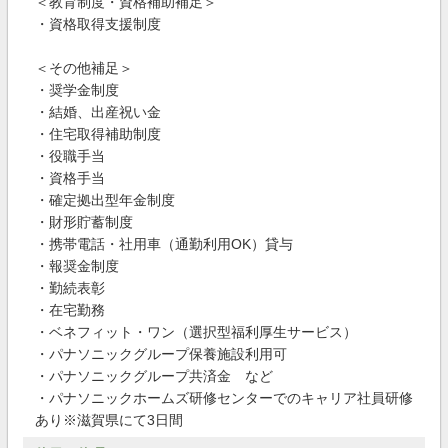
＜教育制度・資格補助補足＞
・資格取得支援制度
＜その他補足＞
・奨学金制度
・結婚、出産祝い金
・住宅取得補助制度
・役職手当
・資格手当
・確定拠出型年金制度
・財形貯蓄制度
・携帯電話・社用車（通勤利用OK）貸与
・報奨金制度
・勤続表彰
・在宅勤務
・ベネフィット・ワン（選択型福利厚生サービス）
・パナソニックグループ保養施設利用可
・パナソニックグループ共済金 など
・パナソニックホームズ研修センターでのキャリア社員研修
あり※滋賀県にて3日間