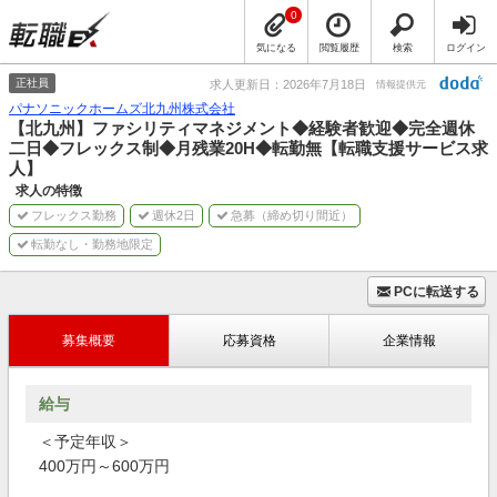
0
気になる
閲覧履歴
検索
ログイン
正社員
求人更新日：2026年7月18日
情報提供元
パナソニックホームズ北九州株式会社
【北九州】ファシリティマネジメント◆経験者歓迎◆完全週休
二日◆フレックス制◆月残業20H◆転勤無【転職支援サービス求
人】
求人の特徴
フレックス勤務
週休2日
急募（締め切り間近）
転勤なし・勤務地限定
PCに転送する
募集概要
応募資格
企業情報
給与
＜予定年収＞
400万円～600万円