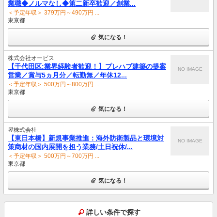
業職◆ノルマなし◆第二新卒歓迎／創業...
＜予定年収＞ 379万円～490万円 ...
東京都
気になる！
株式会社オービス
【千代田区:業界経験者歓迎！】プレハブ建築の提案
NO IMAGE
営業／賞与5ヵ月分／転勤無／年休12...
＜予定年収＞ 500万円～800万円 ...
東京都
気になる！
昱株式会社
【東日本橋】新規事業推進：海外防衛製品と環境対
NO IMAGE
策商材の国内展開を担う業務/土日祝休/...
＜予定年収＞ 500万円～700万円 ...
東京都
気になる！
詳しい条件で探す