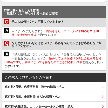
応募に関するよくある質問
（転職EXによく寄せられる一般的な質問）
Q
他の人は何社くらい応募していますか？
A
人によって異なりますが、
内定をもらっている人の平均応募数は10
社、約半数は6社以上
受けています。
Q
なんとなくいいなとは思うけど、応募を悩んでるときは応募しない方
がいいですか？
A
「求人情報だけではよくわからない」「自分で大丈夫なのか」という
不安もあるかと思いますが、
応募して面接を受けるのは会社を知る良
い機会ですし、会社にとってもあなたのことを知る良い機会
と捉えると良い
と思います。
この求人に似ているものを探す
東京都×営業、代理店営業、渉外の転職・求人
東京都×営業、企画営業(法人)の転職・求人
東京都×内勤営業、カウンターセールスの転職・求人