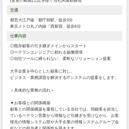
(変更の範囲)上記を除く当社関連勤務地
交通
都営大江戸線「都庁前駅」徒歩3分
東京メトロ丸ノ内線「西新宿」徒歩6分
仕事内容
◎既存顧客の引き継ぎメインからスタート
◎ベテランエンジニアに頼れる協働環境
◎自社ツールに縛られない、柔軟なソリューション提案
大手企業を中心とした顧客に対し、
ビジネス・業務課題を解決するITシステムの提案をします。
＜具体的な業務の流れ＞
▼お客様との関係構築
顧客との関係構築を重視している当社では、同顧客を担当し
ているベテラン営業から情報など引継ぎを受けながら、お客
様先の情報システム部や大手企業の情報システムグループ会
社などの担当者と関係性を築きます。