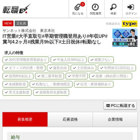
0
気になる
閲覧履歴
検索
ログイン
NEW
正社員
情報提供元
サンネット株式会社 東京本社
IT営業#大手直取引#早期管理職登用あり#年収UP#
賞与4.2ヶ月#残業月9h以下#土日祝休#転勤なし
求人の特徴
20代管理職登用実績あり
中途入社30%以上
残業少ない
オフィス内分煙・禁煙
服装自由
土日祝休み
年間休日120日以上
採用枠5名以上
第二新卒歓迎
学歴不問
急募（締め切り間近）
未経験歓迎
転勤なし・勤務地限定
社宅・家賃補助あり
育児支援制度
資格取得支援制度
PCに転送する
募集概要
応募資格
企業情報
給与