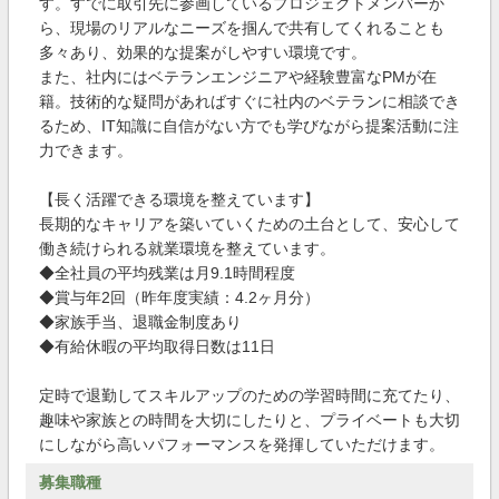
す。すでに取引先に参画しているプロジェクトメンバーか
ら、現場のリアルなニーズを掴んで共有してくれることも
多々あり、効果的な提案がしやすい環境です。
また、社内にはベテランエンジニアや経験豊富なPMが在
籍。技術的な疑問があればすぐに社内のベテランに相談でき
るため、IT知識に自信がない方でも学びながら提案活動に注
力できます。
【長く活躍できる環境を整えています】
長期的なキャリアを築いていくための土台として、安心して
働き続けられる就業環境を整えています。
◆全社員の平均残業は月9.1時間程度
◆賞与年2回（昨年度実績：4.2ヶ月分）
◆家族手当、退職金制度あり
◆有給休暇の平均取得日数は11日
定時で退勤してスキルアップのための学習時間に充てたり、
趣味や家族との時間を大切にしたりと、プライベートも大切
にしながら高いパフォーマンスを発揮していただけます。
募集職種