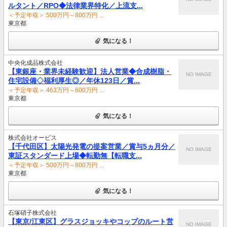
ルタント／RPO◆法律業界特化／上流支...
＜予定年収＞ 500万円～800万円 ...
東京都
気になる！
中央化成品株式会社
【東銀座・業界未経験歓迎】法人営業◆合成樹脂・
NO IMAGE
住宅設備◇福利厚生◎／年休123日／賞...
＜予定年収＞ 463万円～600万円 ...
東京都
気になる！
株式会社オービス
【千代田区】太陽光発電の提案営業／賞与5ヵ月分／
NO IMAGE
東証スタンダード上場◆転勤無【転職支...
＜予定年収＞ 500万円～800万円 ...
東京都
気になる！
石塚硝子株式会社
【東京/江東区】グラスジョッキやコップのルート営
NO IMAGE