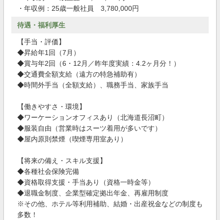
・年収例：25歳一般社員 3,780,000円
待遇・福利厚生
【手当・評価】
◆昇給年1回（7月）
◆賞与年2回（6・12月／昨年度実績：4.2ヶ月分！）
◆交通費全額支給（遠方の特急補助有）
◆時間外手当（全額支給）、職務手当、家族手当
【働きやすさ・環境】
◆ワーケーションオフィスあり（北海道長沼町）
◆服装自由（営業時はスーツ着用が多いです）
◆屋内原則禁煙（喫煙専用室あり）
【将来の備え・スキル支援】
◆各種社会保険完備
◆資格取得支援・手当あり（資格一時金等）
◆退職金制度、企業型確定拠出年金、再雇用制度
※その他、ホテル等利用補助、結婚・出産祝金などの制度も
多数！