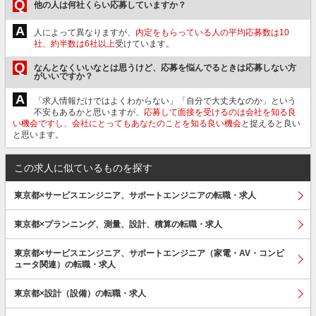
Q
他の人は何社くらい応募していますか？
A
人によって異なりますが、
内定をもらっている人の平均応募数は10
社、約半数は6社以上
受けています。
Q
なんとなくいいなとは思うけど、応募を悩んでるときは応募しない方
がいいですか？
A
「求人情報だけではよくわからない」「自分で大丈夫なのか」という
不安もあるかと思いますが、
応募して面接を受けるのは会社を知る良
い機会ですし、会社にとってもあなたのことを知る良い機会
と捉えると良い
と思います。
この求人に似ているものを探す
東京都×サービスエンジニア、サポートエンジニアの転職・求人
東京都×プランニング、測量、設計、積算の転職・求人
東京都×サービスエンジニア、サポートエンジニア（家電・AV・コンピ
ュータ関連）の転職・求人
東京都×設計（設備）の転職・求人