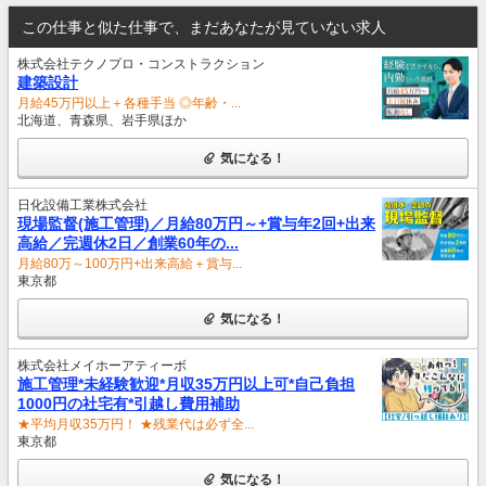
この仕事と似た仕事で、まだあなたが見ていない求人
株式会社テクノプロ・コンストラクション
建築設計
月給45万円以上＋各種手当 ◎年齢・...
北海道、青森県、岩手県ほか
気になる！
日化設備工業株式会社
現場監督(施工管理)／月給80万円～+賞与年2回+出来
高給／完週休2日／創業60年の...
月給80万～100万円+出来高給＋賞与...
東京都
気になる！
株式会社メイホーアティーボ
施工管理*未経験歓迎*月収35万円以上可*自己負担
1000円の社宅有*引越し費用補助
★平均月収35万円！ ★残業代は必ず全...
東京都
気になる！