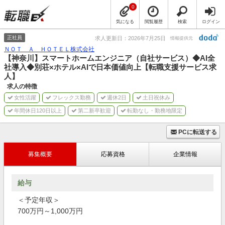
0
気になる
閲覧履歴
検索
ログイン
正社員
求人更新日：2026年7月25日
情報提供元
ＮＯＴ Ａ ＨＯＴＥＬ株式会社
【神奈川】スマートホームエンジニア（自社サービス）◆AI全
社導入◆別荘×ホテル×AIで日本価値向上【転職支援サービス求
人】
求人の特徴
女性活躍
フレックス勤務
週休2日
土日祝休み
年間休日120日以上
第二新卒歓迎
転勤なし・勤務地限定
PCに転送する
募集概要
応募資格
企業情報
給与
＜予定年収＞
700万円～1,000万円