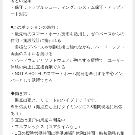
者との協業
・保守：トラブルシューティング、システム保守・アップデ
ート対応
■このポジションの魅力：
・最先端のスマートホーム技術を活用し、ゼロベースからの
住宅・施設設計に携われる
・多様なデバイスや制御技術に触れながら、ハード・ソフト
両面のスキルを磨ける
・ハードウェアとソフトウェアが融合する環境で、ユーザー
体験の向上に直接貢献できる
・NOT A HOTELのスマートホーム開発を牽引する中心メン
バーとして活躍できる
◆働き方：
・拠点出張と、リモートのハイブリッドです。
※出張あり（拠点立ち上げタイミングに2-3週間現地に出張
あり）
※直近は瀬戸内周辺を開発中
・フルフレックス（コアタイムなし）
・1日の標準労働時間は実働8時間 休憩1時間（時短勤務も相