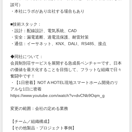
談可）
・本社にラボがあり出社する場合もあり
■技術スタック：
・設計：配線設計、電気系統、CAD
・安全：漏電遮断、過電流保護、耐雷対策
・通信：イーサネット、KNX、DALI、RS485、接点
◆同社について：
会員制別荘サービスを展開する急成長ベンチャーです。日本
の価値を最大化することを目指して、フラットな組織で日々
奮闘中です！
・【1日密着】NOT A HOTEL現地スマートホーム開発のリ
アルな1日に密着
https://www.youtube.com/watch?v=dvCNb9Oqm_g
変更の範囲：会社の定める業務
【チーム／組織構成】
【その他製品・プロジェクト事例】