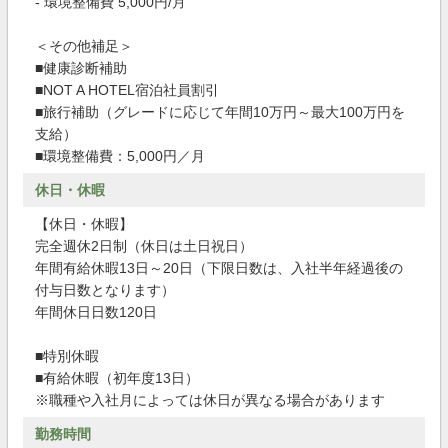
- 環境整備費 5,000円/月
＜その他補足＞
■健康診断補助
■NOT A HOTEL宿泊社員割引
■旅行補助（グレードに応じて年間10万円～最大100万円を
支給）
■環境整備費：5,000円／月
休日・休暇
【休日・休暇】
完全週休2日制（休日は土日祝日）
年間有給休暇13日～20日（下限日数は、入社半年経過後の
付与日数となります）
年間休日日数120日
■特別休暇
■有給休暇（初年度13日）
※職種や入社月によっては休日が異なる場合があります
勤務時間