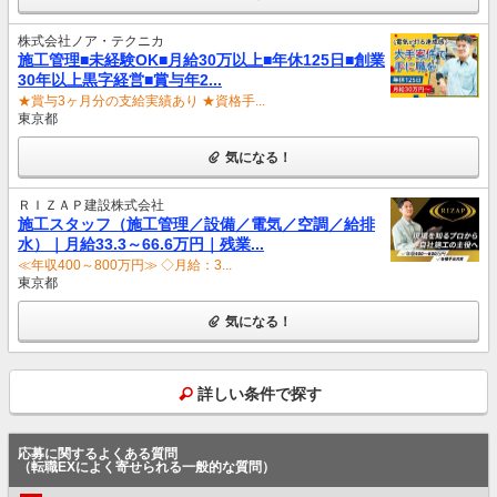
株式会社ノア・テクニカ
施工管理■未経験OK■月給30万以上■年休125日■創業
30年以上黒字経営■賞与年2...
★賞与3ヶ月分の支給実績あり ★資格手...
東京都
気になる！
ＲＩＺＡＰ建設株式会社
施工スタッフ（施工管理／設備／電気／空調／給排
水）｜月給33.3～66.6万円｜残業...
≪年収400～800万円≫ ◇月給：3...
東京都
気になる！
詳しい条件で探す
応募に関するよくある質問
（転職EXによく寄せられる一般的な質問）