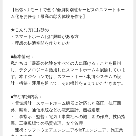
【出張×リモートで働く/会員制別荘サービスのスマートホー
ム化をお任せ！最高の顧客体験を作る】
★こんな方にお勧め
・スマートホーム化に興味がある方
・理想の快適空間を作りたい方
■基本情報：
私たちは「最高の体験をすべての人に届ける」ことを目指
し、テクノロジーを活用したスマートホームを展開していま
す。本ポジションでは、スマートホーム制御システムの設
計・構築・運用を通じて、その根幹を支えていただきます。
■主な業務内容：
・電気設計：スマートホーム機器に対応した高圧、低圧回
路、照明、通信系統などの電気設計、機器選定
・工事指示・監督：電気工事業社への施工図の作成、技術指
導。工事現場での品質管理、安全管理
・連携：ソフトウェアエンジニアやIoTエンジニア、施工業