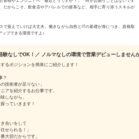
お客様やエンジニアへ「最近どうですか？」「何かお困りごとはないです
。だからこそ、飲食店やアパレルでの接客など、相手に寄り添うスキルが
スで覚えていけば大丈夫。働きながら自然とITの基礎が身につき、資格取
アップできる環境ですよ♪
も経験なしでOK！／ ノルマなしの環境で営業デビューしません
集するポジションを簡単にご紹介します！
事？
めの技術者が足りない」
ジニアを紹介するお仕事です。
加味しながら、
を探っていきます！
付き合いをして
て任せられる！」
一番大切だからです。