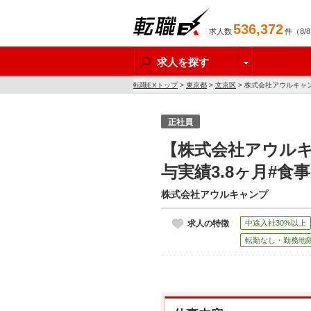
536,372
求人数
件（8/
転職EX
求人を探す
転職EXトップ
>
東京都
>
文京区
> 株式会社アウルキャン
正社員
【株式会社アウルキ
与実績3.8ヶ月#
株式会社アウルキャンプ
求人の特徴
中途入社30%以上
転勤なし・勤務地