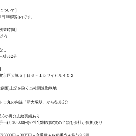
について】
1日1時間以内です。
残業時間】
間以内
なし
ら徒歩2分
】
文京区大塚５丁目６－１５ワイビル４０２
の範囲)上記を除く当社関連勤務地
トロ丸の内線「新大塚駅」から徒歩2分
3.8か月分支給実績あり
手当(月10,000円)や社宅制度(家賃の半額を会社が負担)あり
3万5000円～30万円＋交通費＋各種手当＋賞与年2回