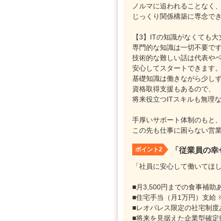
ノルマに追われることなく
じっくり関係構築に専念で
【3】ITの知識がなくても大
専門的な知識は一切不要で
技術的な難しい話は代表や
安心してスタートできます
基礎知識は働きながら少し
資格取得支援もあるので、
将来役立つITスキルも無理
手厚いサポート体制のもと
この先も仕事に困らない営業
ポイント2
「従業員の幸
「社員に安心して働いてほ
■月3,500円までの食事補助
■住宅手当（月1万円）支給 
■レオパレス限定の社宅制度
■将来を見据えた企業型確定