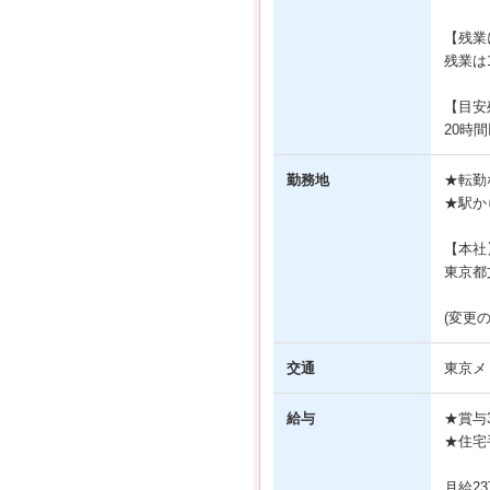
【残業
残業は
【目安
20時
勤務地
★転勤
★駅か
【本社
東京都
(変更
交通
東京メ
給与
★賞与
★住宅
月給2