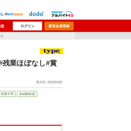
ログイン
新規会員登録
履歴
あり
#残業ほぼなし#賞
求人ID：40200169
学歴不問
未経験歓迎