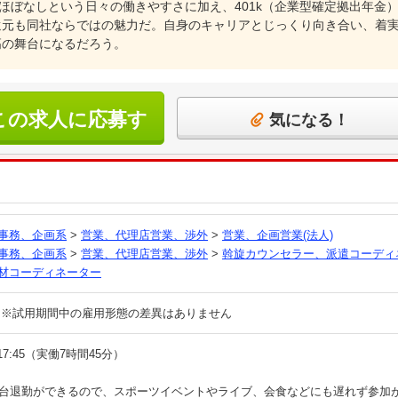
業ほぼなしという日々の働きやすさに加え、401k（企業型確定拠出年金
還元も同社ならではの魅力だ。自身のキャリアとじっくり向き合い、着
高の舞台になるだろう。
この求人に応募す
気になる！
る
事務、企画系
>
営業、代理店営業、渉外
>
営業、企画営業(法人)
事務、企画系
>
営業、代理店営業、渉外
>
斡旋カウンセラー、派遣コーディ
材コーディネーター
 ※試用期間中の雇用形態の差異はありません
～17:45（実働7時間45分）
時台退勤ができるので、スポーツイベントやライブ、会食などにも遅れず参加