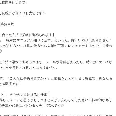
た提案を行います。
く傾聴力が何よりも大切です！
社業務全般
に合った方法で柔軟に進められます】
」「絶対にマニュアル通りに話す」といった、厳しい縛りはありません！
ルの送り方やご挨拶の仕方から先輩が丁寧にレクチャーするので、営業未
◎
た方法で柔軟に進められます。メールや電話を使ったり、時にはSNS（Xな
やり方を強制されることはありません。
す。「こんな仕事ありますか？」と情報をシェアし合う感覚で、あなたら
ける環境です！
き上手」がそのまま活きるお仕事】
で難しそう…」と思うかもしれませんが、安心してください！技術的な難し
の先輩や代表にバトンタッチしてOKです◎