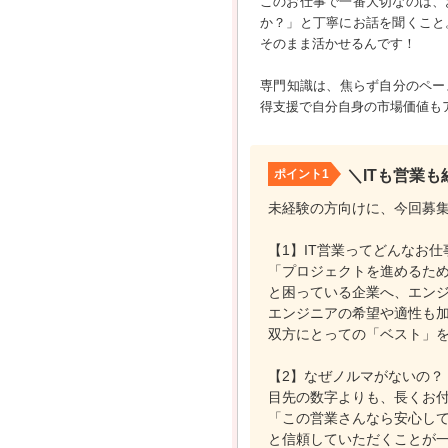
このお仕事で一番大切なのは、
か？」と丁寧にお話を聞くこと
そのまま活かせるんです！
専門知識は、焦らず自分のペー
得支援で自分自身の市場価値も
ポイント1
＼ITも営業
未経験の方向けに、今回募
【1】IT営業ってどんなお仕
「プロジェクトを進めるた
と困っている企業へ、エン
エンジニアの希望や適性も
双方にとっての「ベスト」
【2】なぜノルマがないの？
目先の数字よりも、長くお
「この営業さんなら安心し
と信頼していただくことが