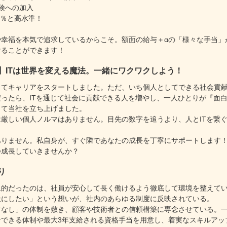
険への加入
0％と高水準！
や幸福を本気で追求しているからこそ。額面の給与＋αの「様々な手当」
けることができます！
】ITは世界を変える魔法。一緒にワクワクしよう！
てキャリアをスタートしました。ただ、いち個人としてできる社会貢献
ったら、ITを通じて社会に貢献できる人を増やし、一人ひとりが『面
して当社を立ち上げました。
厳しい個人ノルマはありません。目先の数字を追うより、人とITを繋
りません。私自身が、すぐ隣であなたの成長を丁寧にサポートします！
つ成長していきませんか？
り
象的だったのは、社員が安心して長く働けるよう徹底して環境を整えて
社にしたい」という想いが、社内のあらゆる制度に反映されている。
マなし」の体制を敷き、顧客や技術者との信頼構築に専念させている。
ンできる体制や最大3年支給される資格手当を用意し、着実なスキルアッ