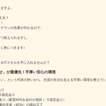
、
きますよ。
丈夫？
す！
ベテランの先輩が代わるので、
。
ずつ覚えられますし、
なく身につきます♪
、
＆ITスキルを手に入れませんか？
せ」が最優先！手厚い安心の環境
しい」という代表の想いから、社員の生活を支える手厚い環境を整えて
あり
※規定あり
あり（家賃50%を会社が負担！ ※規定あり）
拠出年金（401k）の積み立て