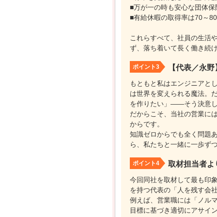
■万が一の時も安心な団体保
■有給休暇の取得率は70～8
これらすべて、社員の生活
ず、落ち着いて長く働き続
ポイント3
【代表／永野
もともと私はエンジニアとし
は世界を変えられる魔法。だ
を作りたい」――そう決意
だからこそ、当社の営業には
からです。
知識ゼロからでも全く問題あ
ら、私たちと一緒に一歩ず
ポイント4
取材担当者よ
今回同社を取材して最も印
を持つ代表の「人を残す会
例えば、営業職には「ノル
目標に基づき適切にアサイ