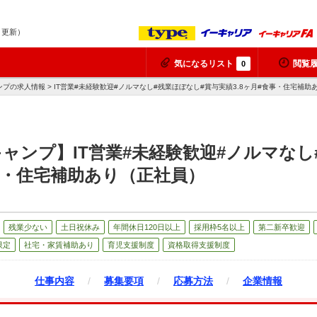
8 更新）
気になるリスト
閲覧
0
プの求人情報 > IT営業#未経験歓迎#ノルマなし#残業ほぼなし#賞与実績3.8ヶ月#食事・住宅補助
ャンプ】IT営業#未経験歓迎#ノルマなし
食事・住宅補助あり（正社員）
残業少ない
土日祝休み
年間休日120日以上
採用枠5名以上
第二新卒歓迎
限定
社宅・家賃補助あり
育児支援制度
資格取得支援制度
仕事内容
/
募集要項
/
応募方法
/
企業情報