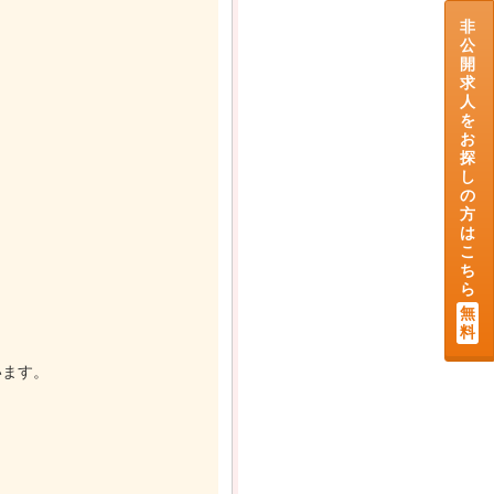
非
公
開
求
人
を
お
探
し
の
方
は
こ
ち
ら
無
料
います。