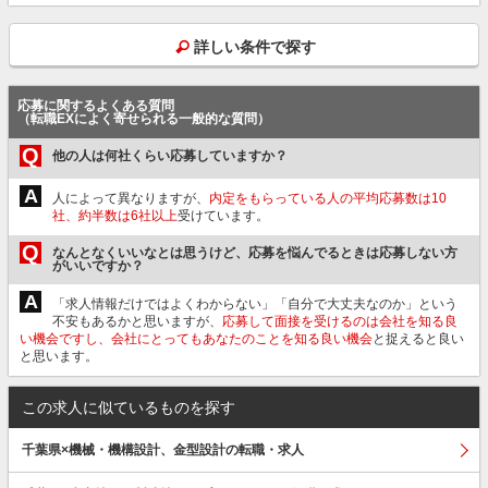
詳しい条件で探す
応募に関するよくある質問
（転職EXによく寄せられる一般的な質問）
Q
他の人は何社くらい応募していますか？
A
人によって異なりますが、
内定をもらっている人の平均応募数は10
社、約半数は6社以上
受けています。
Q
なんとなくいいなとは思うけど、応募を悩んでるときは応募しない方
がいいですか？
A
「求人情報だけではよくわからない」「自分で大丈夫なのか」という
不安もあるかと思いますが、
応募して面接を受けるのは会社を知る良
い機会ですし、会社にとってもあなたのことを知る良い機会
と捉えると良い
と思います。
この求人に似ているものを探す
千葉県×機械・機構設計、金型設計の転職・求人