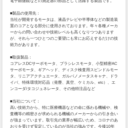
電子顕微鏡などの測定器の部品として活躍する製品です。
■製品の使用先：
当社が開発するモータは、液晶テレビや半導体などの製造装
置のコアとなる部分に使用されております。年々各種メーカ
ーからの問い合わせや技術レベルも高くなりつつあります
が、それら一つひとつのご要望にも常にお応えするだけの技
術力があります。
■取扱製品：
コアレスDCサーボモータ、ブラシレスモータ、小型精密AC
サーボモータ、ギアヘッド、ディスク検査用スピンドルモー
タ、リニアアクチュエータ、ガルバノメータスキャナ、ドラ
イバ、特殊環境対応品（発麈、真空、ケミカル、etc）、エ
ンコーダ/タコジュネレータ、その他特注品など
■当社について：
高い技術力から、特に医療機器などの命に係わる機械や、検
査機等の精密さが求められる機械のメーカーからの引き合い
が強まっています。取引先の業界が幅広いため、コロナのあ
おりを受けず安定しているのが当社の強みです。今後10年