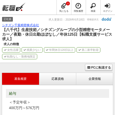
0
気になる
閲覧履歴
検索
ログイン
正社員
求人更新日：2026年6月18日
情報提供元
シチズン千葉精密株式会社
【八千代】生産技術／シチズングループの小型精密モータメー
カー／夜勤・休日出勤ほぼなし／年休125日【転職支援サービス
求人】
求人の特徴
女性活躍
残業少ない
年間休日120日以上
第二新卒歓迎
転勤なし・勤務地限定
PCに転送する
募集概要
応募資格
企業情報
給与
＜予定年収＞
400万円～576万円