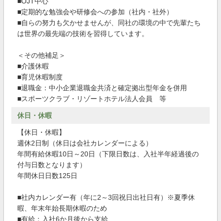
■OJT中心
■定期的な勉強会や研修会への参加（社内・社外）
■自らの努力も欠かせませんが、同社の環境の中で先輩たち
は世界の最先端の技術を習得しています。
＜その他補足＞
■介護休暇
■育児休暇制度
■退職金：中小企業退職金共済と確定拠出型年金を併用
■スポーツクラブ・リゾートホテル法人会員 等
休日・休暇
【休日・休暇】
週休2日制（休日は会社カレンダーによる）
年間有給休暇10日～20日（下限日数は、入社半年経過後の
付与日数となります）
年間休日日数125日
■社内カレンダー有（年に2～3回祝日出社日有）※夏季休
暇、年末年始長期休暇のため
■有給：入社6か月後から支給