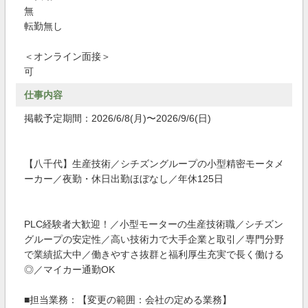
無
転勤無し
＜オンライン面接＞
可
仕事内容
掲載予定期間：2026/6/8(月)〜2026/9/6(日)
【八千代】生産技術／シチズングループの小型精密モータメ
ーカー／夜勤・休日出勤ほぼなし／年休125日
PLC経験者大歓迎！／小型モーターの生産技術職／シチズン
グループの安定性／高い技術力で大手企業と取引／専門分野
で業績拡大中／働きやすさ抜群と福利厚生充実で長く働ける
◎／マイカー通勤OK
■担当業務：【変更の範囲：会社の定める業務】