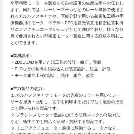
小型精密モーターを製造する自社設備の生産技術をお任せし
ます。同社では、レーザーマーカなどのレーザ機器で使用さ
れるガルバノスキャナや、医療分野で用いる義歯加工機や医
療機器用のモータ、半導体・FPD用露光装置用精密位置制御
リニアアクチュエータがシェアとして伸びており、様々な分
野で使用される小型精密モーター製造に関する経験を積むこ
とができます。
■業務詳細：
・2D3DCADを用いた治工具の設計、組立、評価
・PLCなどの制御を組み込んだ装置設計、組立、評価
・モータ組立工程の設計、試作、組立、改善
■主力製品の魅力：
１.ガルバノスキャナ：モータの先端のミラーを用いてレー
ザーを屈折・照射し、文字を刻印するだけでなく地形の把握
にも用いられる製品です。
２.ブラシレスモータ：義歯の加工や防塵マスクの呼吸補助
など、衛生面でも幅広く活躍・貢献する製品です。
３.リニアアクチュエータ：前後に駆動するモータとなり、