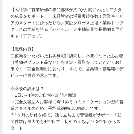
【入社後に営業研修の専門部隊が約2か月間にわたりアナタ
の成長をサポート！／未経験者の活躍実績多数！営業キャリ
アのスタートにぴったり◎／東証グロース上場・業界トップ
クラスの実績を誇る「バイセル」／主軸事業で長期的＆早期
キャリアアップ】
【職務内容】
ご依頼をいただいたお客様宅に訪問し、不要になったお品物
（着物やブランド品など）を査定・買取をしていただくお仕
事です！完全反響対応となりますので、営業職・接客職のデ
ビューに最適の求人です。
◎商談の詳細は？
・1日3～4件のご自宅へ訪問／商談
⇒完全反響型＆お客様に寄り添うコミュニケーション型の営
業スタイルのため、平均成約率は80%以上です。
※1ヶ月の研修を経て、独り立ちまで管理者がサポート！訪
問件数は最大でも4件/日で、初めのうちは2～3件/日からス
タート