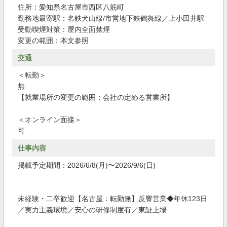
住所：愛知県名古屋市西区八筋町
勤務地最寄駅：名鉄犬山線/市営地下鉄鶴舞線／上小田井駅
受動喫煙対策：屋内全面禁煙
変更の範囲：本文参照
交通
＜転勤＞
無
【就業場所の変更の範囲：会社の定める営業所】
＜オンライン面接＞
可
仕事内容
掲載予定期間：2026/6/8(月)〜2026/9/6(日)
未経験・二卒歓迎【名古屋：転勤無】反響営業◆年休123日
／実力主義環境／安心の研修制度有／東証上場