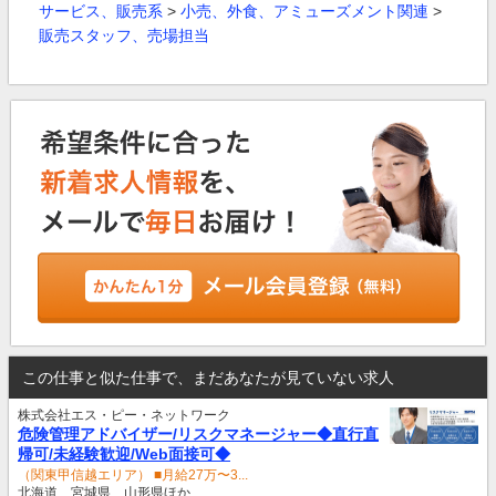
サービス、販売系
>
小売、外食、アミューズメント関連
>
販売スタッフ、売場担当
この仕事と似た仕事で、まだあなたが見ていない求人
株式会社エス・ピー・ネットワーク
危険管理アドバイザー/リスクマネージャー◆直行直
帰可/未経験歓迎/Web面接可◆
（関東甲信越エリア） ■月給27万〜3...
北海道、宮城県、山形県ほか