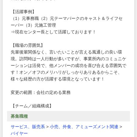
【活躍事例】
（1）元事務職（2）元テーマパークのキャスト＆ライフセ
ーバー（3）元施工管理
⇒現在センター長として活躍しております！
【職場の雰囲気】
先輩後輩関係なく、言いたいことが言える風通しの良い環
境。訪問時は一人行動が多いですが、事業所内のコミュニケ
ーションは活発で、他メンバーの成功を喜び合える雰囲気で
す！オン／オフのメリハリがしっかりありあるからこそ、
様々な経歴の方が活躍する環境となっています！
変更の範囲：会社の定める業務
【チーム／組織構成】
募集職種
サービス、販売系
>
小売、外食、アミューズメント関連
>
バイヤー