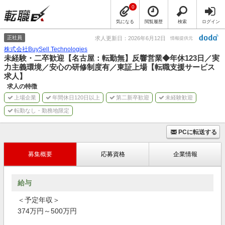
0
気になる
閲覧履歴
検索
ログイン
正社員
求人更新日：2026年6月12日
情報提供元
株式会社BuySell Technologies
未経験・二卒歓迎【名古屋：転勤無】反響営業◆年休123日／実
力主義環境／安心の研修制度有／東証上場【転職支援サービス
求人】
求人の特徴
上場企業
年間休日120日以上
第二新卒歓迎
未経験歓迎
転勤なし・勤務地限定
PCに転送する
募集概要
応募資格
企業情報
給与
＜予定年収＞
374万円～500万円