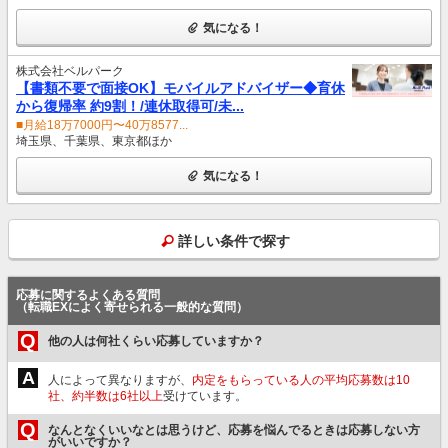
気になる！
株式会社ベルパーク
【書類不要で面接OK】モバイルアドバイザー◆育休
から復帰率 約9割！/連休取得可/未...
■月給18万7000円〜40万8577...
埼玉県、千葉県、東京都ほか
気になる！
詳しい条件で探す
応募に関するよくある質問
（転職EXによく寄せられる一般的な質問）
Q
他の人は何社くらい応募していますか？
A
人によって異なりますが、
内定をもらっている人の平均応募数は10
社、約半数は6社以上
受けています。
Q
なんとなくいいなとは思うけど、応募を悩んでるときは応募しない方
がいいですか？