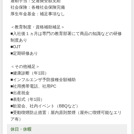
通勤手当：交通費全額支給
社会保険：各種社会保険完備
厚生年金基金：補足事項なし
＜教育制度・資格補助補足＞
■入社後１ヵ月は専門の教育部署にて商品の知識などの研修
制度あり
■OJT
■定期研修あり
＜その他補足＞
■健康診断（年1回）
■インフルエンザ予防接種全額補助
■社用携帯電話、社用PC
■出産祝金
■表彰式（年1回）
■歓迎会、社内イベント（BBQなど）
■受動喫煙防止措置：屋内原則禁煙（屋外に喫煙可能なエリ
ア有）
休日・休暇