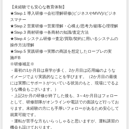
【未経験でも安心な教育体制】
★Step.1 導入研修⇒会社理解研修(ビジネスやMVV)/ビジネ
スマナー
★Step.2 営業研修⇒営業理解・心構え/思考力/顧客心理理解
★Step.3 商材研修⇒各商材の知識/査定方法
★Step.4 システム研修⇒査定/買取/契約に用いるシステムの
操作方法理解
★Step.5 実践研修⇒実際の商談を想定したロープレの実
施/FB
※研修補足※
・最初の1か月目は座学が多く、2か月目は応用編のような
イメージでより実践的なことを学びます。（2か月目の最後
には実際にサポートがついている状況のもと、現場にでるよ
うな機会もございます。）
・上記2か月の研修が終了した後も、3～4か月目はフォロー
として、研修部隊がオンラインや電話での面談など行ってお
ります。未経験の方にも手厚いフォローがあるため安心して
就業可能です。
・運転が苦手な方もいらっしゃると思いますが、運転講習の
機会も設けております。