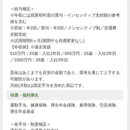
＜給与補足＞
※年収には就業初年度の賞与・インセンティブ支給額の参考
値を含む
※昇給：年2回／賞与：年2回／インセンティブ制／交通費
全額支給
※試用期間6ヶ月(期間中も待遇変更なし)
【年収例】※過去実績
510万円：23歳・入社1年目／850万円：25歳 ・入社2年目
／1000万円：28歳 ・入社3年目
賃金はあくまでも目安の金額であり、選考を通じて上下する
可能性があります。
月給(月額)は固定手当を含めた表記です。
待遇・福利厚生
通勤手当、健康保険、厚生年金保険、雇用保険、労災保険、
厚生年金基金
＜各手当・制度補足＞