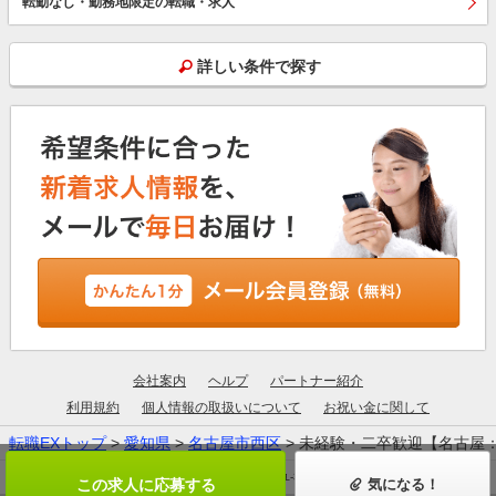
転勤なし・勤務地限定の転職・求人
詳しい条件で探す
会社案内
ヘルプ
パートナー紹介
利用規約
個人情報の取扱いについて
お祝い金に関して
転職EXトップ
>
愛知県
>
名古屋市西区
> 未経験・二卒歓迎【名古屋：転
厚生労働大臣許可：13-ユ-305190
この求人に応募する
気になる！