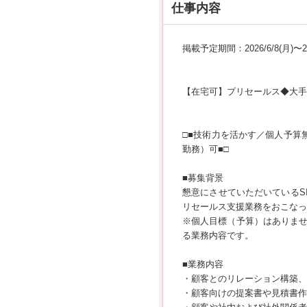
仕事内容
掲載予定期間：2026/6/8(月)〜202
【在宅可】プリセールス◆大手
□■技術力を活かす／個人予算
勤務）可■□
■募集背景
懇意にさせていただいているS
リセールス支援業務をおこなっ
※個人目標（予算）はありま
る業務内容です。
■業務内容
・顧客とのリレーション構築、
・顧客向けの提案書や見積書作