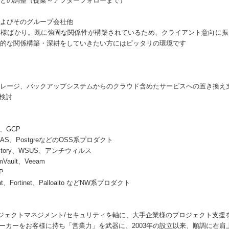
との調整（提案～アフターフォローまで）
よびそのグループ会社他
業様ばかり。既に強固な関係性が構築されているため、クライアント意向に振
的な関係構築・深耕をしていきたい方にはピッタリの環境です
レージ、バックアップシステムからのクラウド含めたサービスへの置き換え
化検討
d、GCP
t、WAS、PostgreなどのOSS系プロダクト
Directory、WSUS、アンチウィルス
Vault、Veeam
P
nt、Fortinet、Palloalto などNW系プロダクト
ロジェクトマネジメント/セキュリティを軸に、大手企業様のプロジェクト支援を
品メーカーをお客様に持ち「営業力」を武器に、2003年の設立以来、順調に右