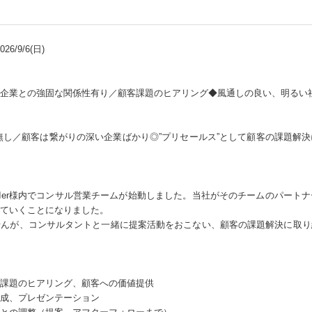
6/9/6(日)
企業との強固な関係性有り／顧客課題のヒアリング◆風通しの良い、明るい
無し／顧客は繋がりの深い企業ばかり◎”プリセールス”として顧客の課題解
Ier様内でコンサル営業チームが始動しました。当社がそのチームのパート
ていくことになりました。
せんが、コンサルタントと一緒に提案活動をおこない、顧客の課題解決に取り
課題のヒアリング、顧客への価値提供
成、プレゼンテーション