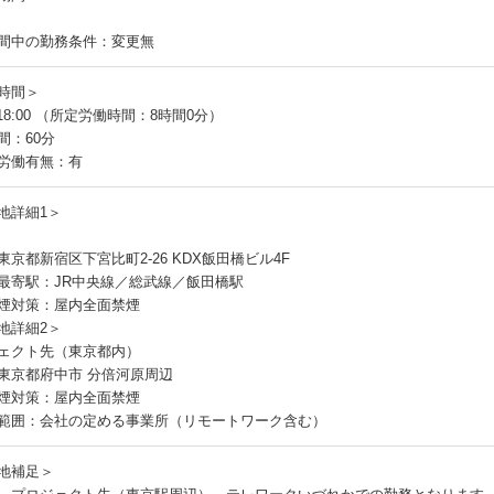
間中の勤務条件：変更無
時間＞
～18:00 （所定労働時間：8時間0分）
間：60分
労働有無：有
地詳細1＞
東京都新宿区下宮比町2-26 KDX飯田橋ビル4F
最寄駅：JR中央線／総武線／飯田橋駅
煙対策：屋内全面禁煙
地詳細2＞
ェクト先（東京都内）
東京都府中市 分倍河原周辺
煙対策：屋内全面禁煙
範囲：会社の定める事業所（リモートワーク含む）
地補足＞