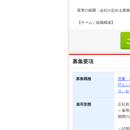
変更の範囲：会社の定める業務
【チーム／組織構成】
募集要項
募集職種
営業、
ITエ
ス、セ
雇用形態
正社
＜雇用
期間の
＜試用