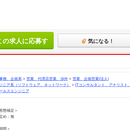
この求人に応募す
気になる！
る
事務、企画系
>
営業、代理店営業、渉外
>
営業、企画営業(法人)
ンジニア系（ソフトウェア、ネットワーク）
>
ITコンサルタント、アナリスト
ールスエンジニア
員
形態補足＞
定め：無
期間＞