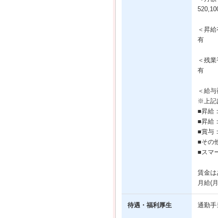
520,
＜昇給
有
＜残業
有
＜給与
※上記
■昇給
■昇給
■賞与
■その
■スマ
賃金は
月給(
待遇・福利厚生
通勤手