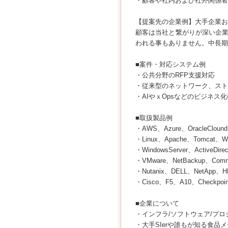
・顧客や社内および社外関係者
【提案先の企業例】大手企業お
顧客は当社と繋がりが深い企
われる事もありません。中長期
■案件・対応システム例
・公共分野のRFP支援対応
・従来型のネットワーク、スト
・AIやｘOpsなどのビジネス
■取扱製品例
・AWS、Azure、OracleCloun
・Linux、Apache、Tomca
・WindowsServer、Active
・VMware、NetBackup、Comm
・Nutanix、DELL、NetApp、H
・Cisco、F5、A10、Checkpoi
■企業について
・インフラ/ソフトウェア/プ
・大手SIerや誰もが知る食