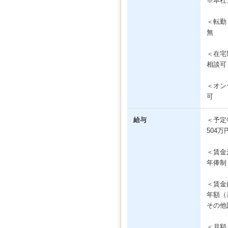
※本社
＜転勤
無
＜在宅
相談可
＜オン
可
給与
＜予定
504万
＜賃金
年俸制
＜賃金
年額（基
その他固
＜月額