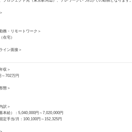
、プロジェクト先（東京駅周辺）、テレワークいづれかでの勤務となります
＞
勤務・リモートワーク＞
（在宅）
ライン面接＞
年収＞
円～702万円
形態＞
内訳＞
本給）：5,040,000円～7,020,000円
定手当/月：100,100円～152,325円
＞