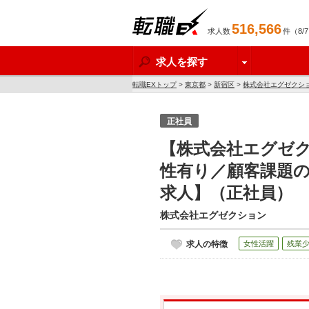
516,566
求人数
件（8/
転職EX
求人を探す
転職EXトップ
>
東京都
>
新宿区
>
株式会社エグゼクシ
正社員
【株式会社エグゼ
性有り／顧客課題
求人】（正社員）
株式会社エグゼクション
求人の特徴
女性活躍
残業