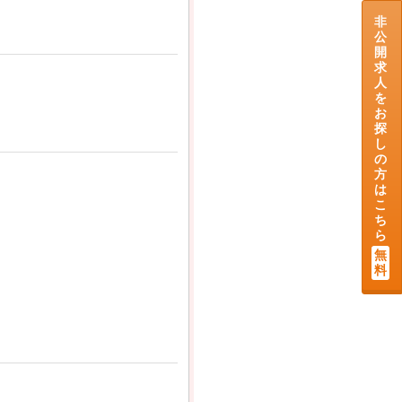
非
公
開
求
人
を
お
探
し
の
方
は
こ
ち
ら
無
料