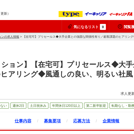
7 更新）
気になるリスト
閲覧
0
ョンの求人情報
> 【在宅可】プリセールス◆大手企業との強固な関係性有り／顧客課題のヒアリン
クション】【在宅可】プリセールス◆大手
のヒアリング◆風通しの良い、明るい社風
求人更新
少ない
週休2日
土日祝休み
年間休日120日以上
第二新卒歓迎
転勤なし・勤
仕事内容
/
募集要項
/
応募方法
/
企業情報