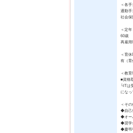
＜各手
通勤手
社会保
＜定年
60歳
再雇用
＜育休
有（育
＜教育
■資格
└IT
になっ
＜その
◆自己
◆オー
◆奨学
◆慶弔