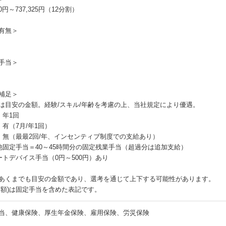
100円～737,325円（12分割）
有無＞
手当＞
補足＞
は目安の金額。経験/スキル/年齢を考慮の上、当社規定により優遇。
：年1回
：有（7月/年1回）
：無（最最2回/年、インセンティブ制度での支給あり）
他固定手当＝40～45時間分の固定残業手当（超過分は追加支給）
ートデバイス手当（0円～500円）あり
あくまでも目安の金額であり、選考を通じて上下する可能性があります。
月額)は固定手当を含めた表記です。
当、健康保険、厚生年金保険、雇用保険、労災保険