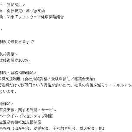
当・制度補足＞
当：会社規定に基づき支給
険：関東ITソフトウェア健康保険組合
＞
制度で最長70歳まで
取得実績＞
休後復帰率100%）
制度・資格補助補足＞
取得支援制度（会社推奨資格の受験料補助／報奨金支給）
は受験料だけで数万円という資格が多いため、社員の負担を減らす・スキルア
ています。
他補足＞
啓発支援に関する制度・サービス
バータイムインセンティブ制度
金返済負担軽減支援制度
弔舞舞（出産祝金、結婚祝金、子女教育祝金、成人祝金 他）