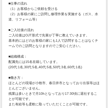
■仕事の流れ
（1）お客様からご依頼を受ける
（2）お客様の家にご訪問し修理作業を実施する（ガス、水
道、リフォーム等）
■ご入社後の流れ
ご入社後はOJT形式で先輩が丁寧に教えていきます。
基本的にはどのお客様の家にも1人で訪問することはなくチ
ームでのご訪問となりますのでご安心ください。
■組織構成：
配属先には15名在籍しています。
(20代:1名,30代:5名,40代:5名,50代:3名,60代:1名)
■働き方：
ほとんどの現場が小牧市、春日井市となっており出張等はほ
とんどございません。
残業は多いときで月10hとなっており17:30頃に退社するこ
とが可能です。
また有給等も柔軟に取っていただくことが可能です。