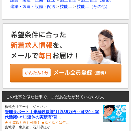
建築・製造・設備・配送
>
施工管理
>
施工管理（建築）
建築・製造・設備・配送
>
技能工
>
技能工（その他）
この仕事と似た仕事で、まだあなたが見ていない求人
株式会社アーキ・ジャパン
管理サポート｜未経験歓迎*月収35万円～可*20～30
代活躍中*11連休の実績有*育...
★月収35万円も可能！ ★ゆくゆくは年...
宮城県、東京都、石川県ほか