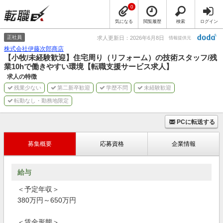
0
気になる
閲覧履歴
検索
ログイン
正社員
求人更新日：2026年6月8日
情報提供元
株式会社伊藤次郎商店
【小牧/未経験歓迎】住宅周り（リフォーム）の技術スタッフ/残
業10hで働きやすい環境【転職支援サービス求人】
求人の特徴
残業少ない
第二新卒歓迎
学歴不問
未経験歓迎
転勤なし・勤務地限定
PCに転送する
募集概要
応募資格
企業情報
給与
＜予定年収＞
380万円～650万円
＜賃金形態＞