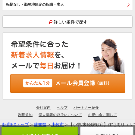
転勤なし・勤務地限定の転職・求人
詳しい条件で探す
会社案内
ヘルプ
パートナー紹介
利用規約
個人情報の取扱いについて
お祝い金に関して
転職EXトップ
>
愛知県
>
小牧市
> 【小牧/未経験歓迎】住宅周り（
厚生労働大臣許可：13-ユ-305190