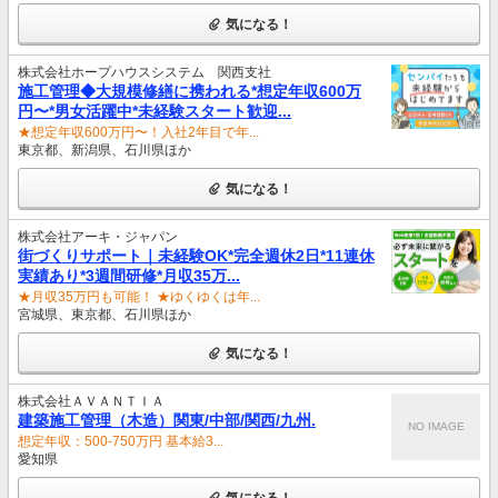
気になる！
株式会社ホープハウスシステム 関西支社
施工管理◆大規模修繕に携われる*想定年収600万
円〜*男女活躍中*未経験スタート歓迎...
★想定年収600万円〜！入社2年目で年...
東京都、新潟県、石川県ほか
気になる！
株式会社アーキ・ジャパン
街づくりサポート｜未経験OK*完全週休2日*11連休
実績あり*3週間研修*月収35万...
★月収35万円も可能！ ★ゆくゆくは年...
宮城県、東京都、石川県ほか
気になる！
株式会社ＡＶＡＮＴＩＡ
建築施工管理（木造）関東/中部/関西/九州.
NO IMAGE
想定年収：500-750万円 基本給3...
愛知県
気になる！