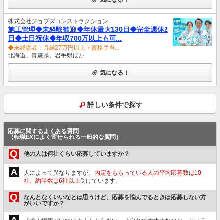
株式会社ジョブズコンストラクション
施工管理◆未経験歓迎◆年休最大130日◆完全週休2
日◆土日祝休◆年収700万以上も可...
◆未経験者：月給27万円以上＋資格手当...
北海道、青森県、岩手県ほか
気になる！
詳しい条件で探す
応募に関するよくある質問
（転職EXによく寄せられる一般的な質問）
Q
他の人は何社くらい応募していますか？
A
人によって異なりますが、
内定をもらっている人の平均応募数は10
社、約半数は6社以上
受けています。
Q
なんとなくいいなとは思うけど、応募を悩んでるときは応募しない方
がいいですか？
A