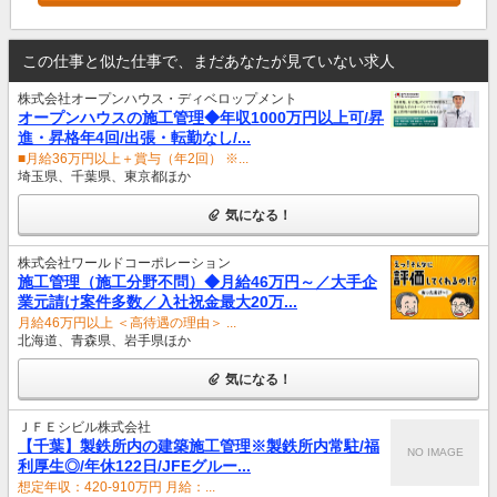
この仕事と似た仕事で、まだあなたが見ていない求人
株式会社オープンハウス・ディベロップメント
オープンハウスの施工管理◆年収1000万円以上可/昇
進・昇格年4回/出張・転勤なし/...
■月給36万円以上＋賞与（年2回） ※...
埼玉県、千葉県、東京都ほか
気になる！
株式会社ワールドコーポレーション
施工管理（施工分野不問）◆月給46万円～／大手企
業元請け案件多数／入社祝金最大20万...
月給46万円以上 ＜高待遇の理由＞ ...
北海道、青森県、岩手県ほか
気になる！
ＪＦＥシビル株式会社
【千葉】製鉄所内の建築施工管理※製鉄所内常駐/福
NO IMAGE
利厚生◎/年休122日/JFEグルー...
想定年収：420-910万円 月給：...