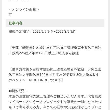
＜オンライン面接＞
可
仕事内容
掲載予定期間：2026/6/8(月)〜2026/9/6(日)
【千葉／転勤無】木造注文住宅の施工管理※完全週休二日制
／残業22h程／年休120日以上／職人さん歓迎
【働き方改善を目指す建築施工管理経験者を歓迎！／完全週
休二日制／年間休日122日／月平均残業時間30h／急成長中
のベンチャーNEXTGROUPの傘下】
■業務概要：
木造の注文住宅の施工管理をご担当いただきます。お客様の
マイホームという一大プロジェクトを家族の一員になったつ
もりで寄り添える方、今までの経験や知識を活かしてプロと