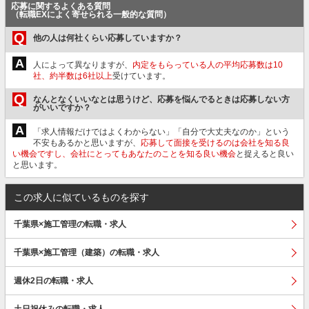
応募に関するよくある質問
（転職EXによく寄せられる一般的な質問）
Q
他の人は何社くらい応募していますか？
A
人によって異なりますが、
内定をもらっている人の平均応募数は10
社、約半数は6社以上
受けています。
Q
なんとなくいいなとは思うけど、応募を悩んでるときは応募しない方
がいいですか？
A
「求人情報だけではよくわからない」「自分で大丈夫なのか」という
不安もあるかと思いますが、
応募して面接を受けるのは会社を知る良
い機会ですし、会社にとってもあなたのことを知る良い機会
と捉えると良い
と思います。
この求人に似ているものを探す
千葉県×施工管理の転職・求人
千葉県×施工管理（建築）の転職・求人
週休2日の転職・求人
土日祝休みの転職・求人