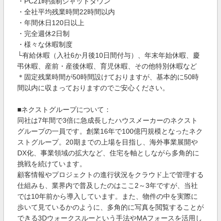
・PC21時強制シャットダウン
・全社平均残業時間22時間以内
・年間休日120日以上
・完全週休2日制
・様々な休暇制度
└有給休暇（入社6か月後10日間付与）、年末年始休暇、慶
弔休暇、産前・産後休暇、育児休暇、その他特別休暇など
＊固定残業時間が50時間設けておりますが、基本的に50時
間以内に収まっておりますのでご安心ください。
■ネクストグループについて：
同社は7年間で3倍に急成長したハウスメーカーのネクスト
グループの一員です。創業16年で100億円規模となったネク
ストグループ。20期までの上場を目指し、海外事業展開や
DX化、事業領域の拡大など、住宅を軸としながら多角的に
挑戦を続けています。
顧客情報やプロジェクトの進行状況をクラウド上で管理する
仕組みも、業界内で普及したのはここ2～3年ですが、当社
では10年前から導入しています。また、物件の中を実際に
歩いて見ているかのように、多角的に写真を閲覧することが
できる3Dウォークスルーという手法やMAフォースを活用し