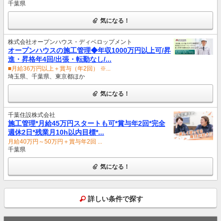
千葉県
気になる！
株式会社オープンハウス・ディベロップメント
オープンハウスの施工管理◆年収1000万円以上可/昇
進・昇格年4回/出張・転勤なし/...
■月給36万円以上＋賞与（年2回） ※...
埼玉県、千葉県、東京都ほか
気になる！
千葉住設株式会社
施工管理*月給45万円スタートも可*賞与年2回*完全
週休2日*残業月10h以内目標*...
月給40万円～50万円＋賞与年2回 ...
千葉県
気になる！
詳しい条件で探す