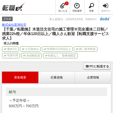
0
気になる
閲覧履歴
検索
ログイン
正社員
求人更新日：2026年6月8日
情報提供元
株式会社君津住宅
【千葉／転勤無】木造注文住宅の施工管理※完全週休二日制／
残業22h程／年休120日以上／職人さん歓迎【転職支援サービス
求人】
求人の特徴
週休2日
土日祝休み
年間休日120日以上
第二新卒歓迎
学歴不問
未経験歓迎
転勤なし・勤務地限定
PCに転送する
募集概要
応募資格
企業情報
給与
＜予定年収＞
500万円～700万円