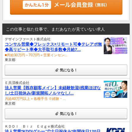
この仕事と似た仕事で、まだあなたが見ていない求人
デザインファースト株式会社
コンサル営業◆フレックス×リモート可◆テレアポ無
◆高リピート率◆大手取引多数◆月給7...
■月給30万円～70万円＋営業インセン...
東京都
気になる！
Ｅ共済株式会社
法人営業【既存顧客メイン】未経験歓迎/残業ほぼな
し/土日祝休み/新規開拓ノルマなし/...
月給40万円以上＋各種手当 ※経験・...
東京都
気になる！
ＫＤＤＩ Ｂｉｚ Ｅｄｇｅ株式会社
法人営業*KDDIグループ*土日祝休み*年間休日120日