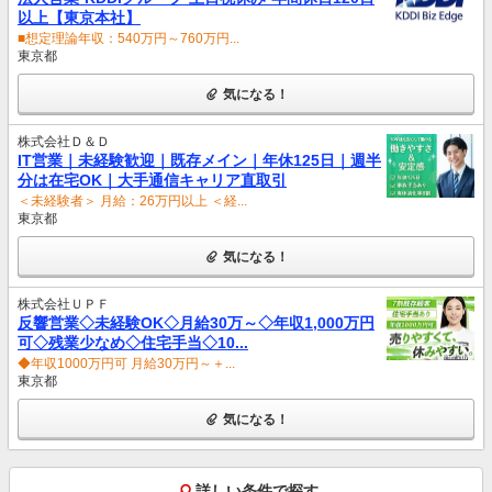
以上【東京本社】
■想定理論年収：540万円～760万円...
東京都
気になる！
株式会社Ｄ＆Ｄ
IT営業｜未経験歓迎｜既存メイン｜年休125日｜週半
分は在宅OK｜大手通信キャリア直取引
＜未経験者＞ 月給：26万円以上 ＜経...
東京都
気になる！
株式会社ＵＰＦ
反響営業◇未経験OK◇月給30万～◇年収1,000万円
可◇残業少なめ◇住宅手当◇10...
◆年収1000万円可 月給30万円～＋...
東京都
気になる！
詳しい条件で探す