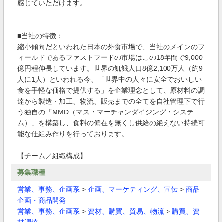
感じていただけます。
■当社の特徴：
縮小傾向だといわれた日本の外食市場で、当社のメインのフ
ィールドであるファストフードの市場はこの18年間で9,000
億円程伸長しています。世界の飢餓人口8億2,100万人（約9
人に1人）といわれる今、「世界中の人々に安全でおいしい
食を手軽な価格で提供する」を企業理念として、原材料の調
達から製造・加工、物流、販売までの全てを自社管理下で行
う独自の「MMD（マス・マーチャンダイジング・システ
ム）」を構築し、食料の偏在を無くし供給の絶えない持続可
能な仕組み作りを行っております。
【チーム／組織構成】
募集職種
営業、事務、企画系
>
企画、マーケティング、宣伝
>
商品
企画・商品開発
営業、事務、企画系
>
資材、購買、貿易、物流
>
購買、資