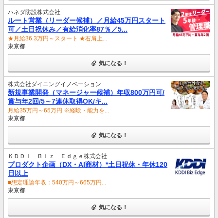
ハネダ防設株式会社
ルート営業（リーダー候補）／月給45万円スタート
可／土日祝休み／有給消化率87％／5...
★月給36.3万円～スタート ★右肩上...
東京都
気になる！
株式会社ダイニングイノベーション
新規事業開発（マネージャー候補）年収800万円可/
賞与年2回/5～7連休取得OK/キ...
月給35万円～65万円 ※経験・能力を...
東京都
気になる！
ＫＤＤＩ Ｂｉｚ Ｅｄｇｅ株式会社
プロダクト企画（DX・AI商材）*土日祝休・年休120
日以上
■想定理論年収：540万円～665万円...
東京都
気になる！