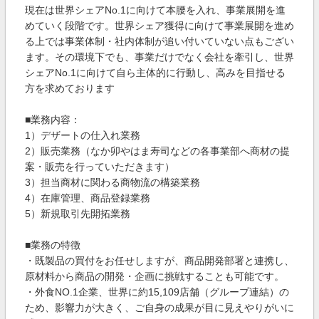
現在は世界シェアNo.1に向けて本腰を入れ、事業展開を進
めていく段階です。世界シェア獲得に向けて事業展開を進め
る上では事業体制・社内体制が追い付いていない点もござい
ます。その環境下でも、事業だけでなく会社を牽引し、世界
シェアNo.1に向けて自ら主体的に行動し、高みを目指せる
方を求めております
■業務内容：
1）デザートの仕入れ業務
2）販売業務（なか卯やはま寿司などの各事業部へ商材の提
案・販売を行っていただきます）
3）担当商材に関わる商物流の構築業務
4）在庫管理、商品登録業務
5）新規取引先開拓業務
■業務の特徴
・既製品の買付をお任せしますが、商品開発部署と連携し、
原材料から商品の開発・企画に挑戦することも可能です。
・外食NO.1企業、世界に約15,109店舗（グループ連結）の
ため、影響力が大きく、ご自身の成果が目に見えやりがいに