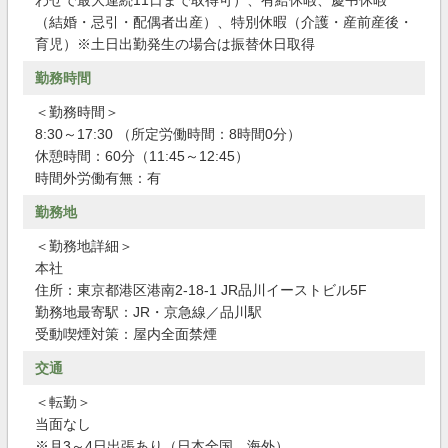
わせで最大連続11日まで取得可）、有給休暇、慶弔休暇
（結婚・忌引・配偶者出産）、特別休暇（介護・産前産後・
育児）※土日出勤発生の場合は振替休日取得
勤務時間
＜勤務時間＞
8:30～17:30 （所定労働時間：8時間0分）
休憩時間：60分（11:45～12:45）
時間外労働有無：有
勤務地
＜勤務地詳細＞
本社
住所：東京都港区港南2-18-1 JR品川イーストビル5F
勤務地最寄駅：JR・京急線／品川駅
受動喫煙対策：屋内全面禁煙
交通
＜転勤＞
当面なし
※月3～4日出張あり（日本全国、海外）