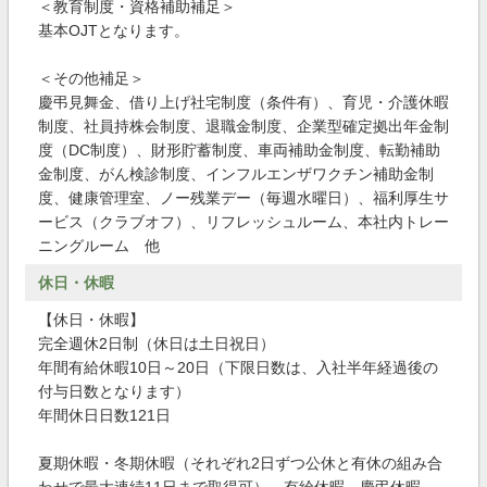
＜教育制度・資格補助補足＞
基本OJTとなります。
＜その他補足＞
慶弔見舞金、借り上げ社宅制度（条件有）、育児・介護休暇
制度、社員持株会制度、退職金制度、企業型確定拠出年金制
度（DC制度）、財形貯蓄制度、車両補助金制度、転勤補助
金制度、がん検診制度、インフルエンザワクチン補助金制
度、健康管理室、ノー残業デー（毎週水曜日）、福利厚生サ
ービス（クラブオフ）、リフレッシュルーム、本社内トレー
ニングルーム 他
休日・休暇
【休日・休暇】
完全週休2日制（休日は土日祝日）
年間有給休暇10日～20日（下限日数は、入社半年経過後の
付与日数となります）
年間休日日数121日
夏期休暇・冬期休暇（それぞれ2日ずつ公休と有休の組み合