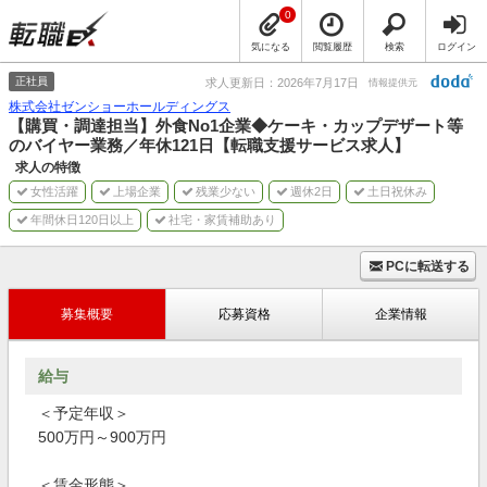
0
気になる
閲覧履歴
検索
ログイン
正社員
求人更新日：2026年7月17日
情報提供元
株式会社ゼンショーホールディングス
【購買・調達担当】外食No1企業◆ケーキ・カップデザート等
のバイヤー業務／年休121日【転職支援サービス求人】
求人の特徴
女性活躍
上場企業
残業少ない
週休2日
土日祝休み
年間休日120日以上
社宅・家賃補助あり
PCに転送する
募集概要
応募資格
企業情報
給与
＜予定年収＞
500万円～900万円
＜賃金形態＞