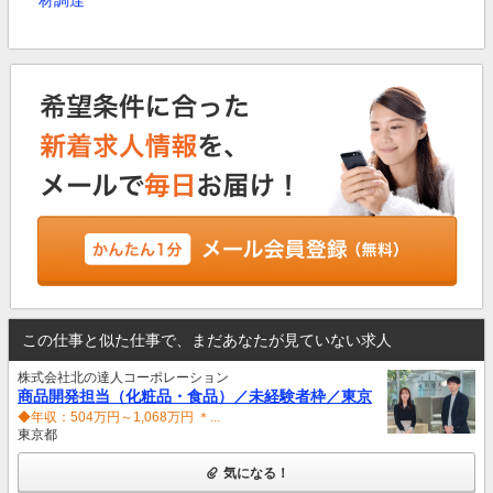
材調達
この仕事と似た仕事で、まだあなたが見ていない求人
株式会社北の達人コーポレーション
商品開発担当（化粧品・食品）／未経験者枠／東京
◆年収：504万円～1,068万円 ＊...
東京都
気になる！