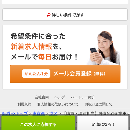
詳しい条件で探す
会社案内
ヘルプ
パートナー紹介
利用規約
個人情報の取扱いについて
お祝い金に関して
転職EXトップ
>
東京都
>
港区
> 【購買・調達担当】外食No1企業
厚生労働大臣許可：13-ユ-305190
この求人に応募する
気になる！