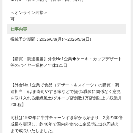
＜オンライン面接＞
可
仕事内容
掲載予定期間：2026/6/8(月)〜2026/9/6(日)
【購買・調達担当】外食No1企業◆ケーキ・カップデザート
等のバイヤー業務／年休121日
【外食No.1企業で食品（デザート＆スイーツ）の購買・調
達担当！/はま寿司やすき家などで提供/職位に関係なく意見
を取り入れる組織風土/グループ店舗数1万店舗以上／残業月
20h程】
同社は1982年に牛丼チェーンすき家から始まり、2度の30倍
成長を実現し、約40年で国内外食No.1企業/売上1兆円越え
まで成長いたしました。