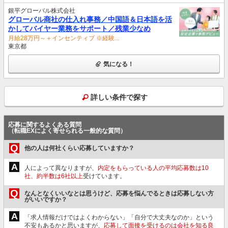
銀平グローバル株式会社
グローバル商社の仕入れ事務／中国語＆日本語を活
かしてバイヤー業務をサポート／残業少なめ
月給28万円～＋インセンティブ ※経験...
東京都
気になる！
詳しい条件で探す
応募に関するよくある質問
（転職EXによく寄せられる一般的な質問）
Q
他の人は何社くらい応募していますか？
A
人によって異なりますが、
内定をもらっている人の平均応募数は10
社、約半数は6社以上
受けています。
Q
なんとなくいいなとは思うけど、応募を悩んでるときは応募しない方
がいいですか？
A
「求人情報だけではよくわからない」「自分で大丈夫なのか」という
不安もあるかと思いますが、
応募して面接を受けるのは会社を知る良