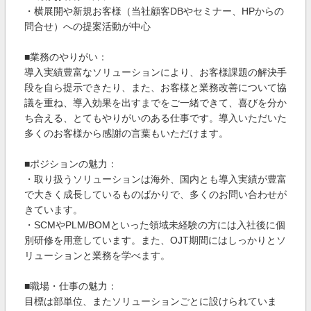
・横展開や新規お客様（当社顧客DBやセミナー、HPからの
問合せ）への提案活動が中心
■業務のやりがい：
導入実績豊富なソリューションにより、お客様課題の解決手
段を自ら提示できたり、また、お客様と業務改善について協
議を重ね、導入効果を出すまでをご一緒できて、喜びを分か
ち合える、とてもやりがいのある仕事です。導入いただいた
多くのお客様から感謝の言葉もいただけます。
■ポジションの魅力：
・取り扱うソリューションは海外、国内とも導入実績が豊富
で大きく成長しているものばかりで、多くのお問い合わせが
きています。
・SCMやPLM/BOMといった領域未経験の方には入社後に個
別研修を用意しています。また、OJT期間にはしっかりとソ
リューションと業務を学べます。
■職場・仕事の魅力：
目標は部単位、またソリューションごとに設けられていま