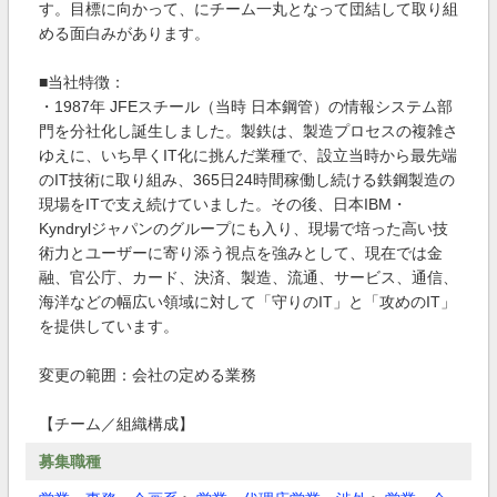
す。目標に向かって、にチーム一丸となって団結して取り組
める面白みがあります。
■当社特徴：
・1987年 JFEスチール（当時 日本鋼管）の情報システム部
門を分社化し誕生しました。製鉄は、製造プロセスの複雑さ
ゆえに、いち早くIT化に挑んだ業種で、設立当時から最先端
のIT技術に取り組み、365日24時間稼働し続ける鉄鋼製造の
現場をITで支え続けていました。その後、日本IBM・
Kyndrylジャパンのグループにも入り、現場で培った高い技
術力とユーザーに寄り添う視点を強みとして、現在では金
融、官公庁、カード、決済、製造、流通、サービス、通信、
海洋などの幅広い領域に対して「守りのIT」と「攻めのIT」
を提供しています。
変更の範囲：会社の定める業務
【チーム／組織構成】
募集職種