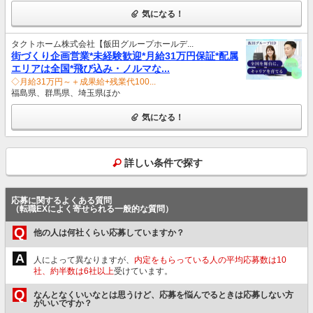
気になる！
タクトホーム株式会社【飯田グループホールデ...
街づくり企画営業*未経験歓迎*月給31万円保証*配属
エリアは全国*飛び込み・ノルマな...
◇月給31万円～＋成果給+残業代100...
福島県、群馬県、埼玉県ほか
気になる！
詳しい条件で探す
応募に関するよくある質問
（転職EXによく寄せられる一般的な質問）
Q
他の人は何社くらい応募していますか？
A
人によって異なりますが、
内定をもらっている人の平均応募数は10
社、約半数は6社以上
受けています。
Q
なんとなくいいなとは思うけど、応募を悩んでるときは応募しない方
がいいですか？