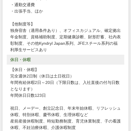
・通勤交通費
・出張手当、ほか
【他制度等】
独身宿舎（適用条件あり）、オフィスカジュアル、確定拠出
年金制度、資格補助制度、定期健康診断、財形貯蓄、社内表
彰制度、その他Kyndryl Japan系列、JFEスチール系列の福
利厚生サービスあり
休日・休暇
【休日・休暇】
完全週休2日制（休日は土日祝日）
年間有給休暇2日～20日（下限日数は、入社直後の付与日数
となります）
年間休日日数123日
祝日、メーデー、創立記念日、年末年始休暇、リフレッシュ
休暇、特別休暇、慶弔休暇、生理休暇など
産前産後休暇制度、時短勤務制度、育児休業制度、子の看護
休暇、不妊治療休暇、介護休暇制度