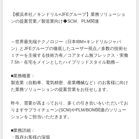
【横浜本社／キンドリル×JFEグループ】業務ソリューショ
ンの提案営業／製造業向け◆SCM、PLM関連
～世界最先端テクノロジー（日本IBM×キンドリルジャパ
ン）とJFEグループの徹底したユーザー視点／多数の技術セ
ミナーを主催する技術力有／コアタイム無フレックス・実働
7.5h・在宅をメインとしたハイブリッドスタイル勤務～
■業務概要：
製造業（自動車、電気精密、産業機械など）のお客様に向け
た業務ソリューションの提案営業をお任せします。
昨今、需要が高まっており、多くの引き合いをいただいてお
りますサプライチェーン(SCM)やPLM/BOM関連のソリュー
ションをご担当いただきます。
■業務詳細：
・既存お客様の深堀