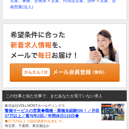
営業、事務、企画系
>
営業、代理店営業、渉外
>
営業、企
画営業(法人)
この仕事と似た仕事で、まだあなたが見ていない求人
株式会社VOLLMONTホールディングス
警備サービスの営業◆職種・業種未経験OK！／月収
37万以上／賞与年2回／年間休日110日◆
◆37万円以上 ※固定残業代を含む ※...
埼玉県、千葉県、東京都ほか