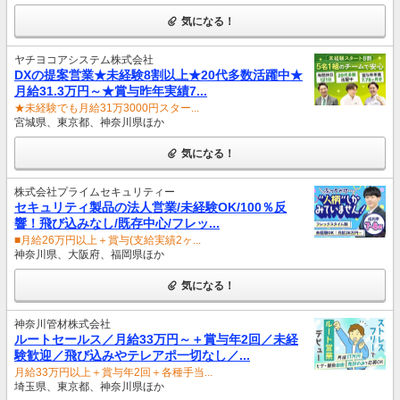
気になる！
ヤチヨコアシステム株式会社
DXの提案営業★未経験8割以上★20代多数活躍中★
月給31.3万円～★賞与昨年実績7...
★未経験でも月給31万3000円スター...
宮城県、東京都、神奈川県ほか
気になる！
株式会社プライムセキュリティー
セキュリティ製品の法人営業/未経験OK/100％反
響！飛び込みなし/既存中心/フレッ...
■月給26万円以上＋賞与(支給実績2ヶ...
神奈川県、大阪府、福岡県ほか
気になる！
神奈川管材株式会社
ルートセールス／月給33万円～＋賞与年2回／未経
験歓迎／飛び込みやテレアポ一切なし／...
月給33万円以上＋賞与年2回＋各種手当...
埼玉県、東京都、神奈川県ほか