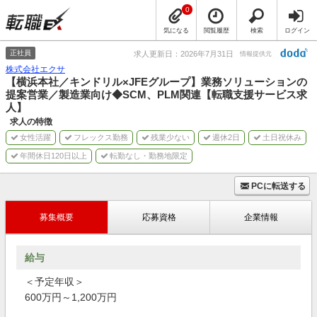
0
気になる
閲覧履歴
検索
ログイン
正社員
求人更新日：2026年7月31日
情報提供元
株式会社エクサ
【横浜本社／キンドリル×JFEグループ】業務ソリューションの
提案営業／製造業向け◆SCM、PLM関連【転職支援サービス求
人】
求人の特徴
女性活躍
フレックス勤務
残業少ない
週休2日
土日祝休み
年間休日120日以上
転勤なし・勤務地限定
PCに転送する
募集概要
応募資格
企業情報
給与
＜予定年収＞
600万円～1,200万円