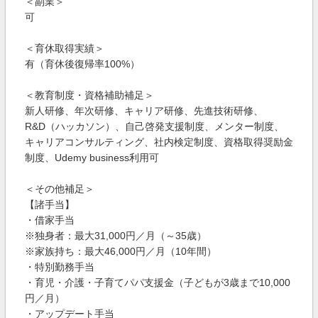
＜副業＞
可
＜育休取得実績＞
有（育休後復帰率100%）
＜教育制度・資格補助補足＞
新人研修、年次研修、キャリア研修、先進技術研修、
R&D（ハッカソン）、自己啓発支援制度、メンター制度、
キャリアコンサルティング、社内検定制度、資格取得奨励金
制度、Udemy business利用可
＜その他補足＞
【諸手当】
・借家手当
※独身者：最大31,000円／月（～35歳）
※家族持ち：最大46,000円／月（10年間）
・特別勤務手当
・育児・介護・子育てパパ支援金（子どもが3歳まで10,000
円／月）
・アップデート手当