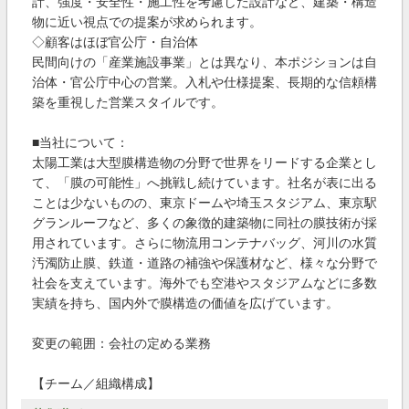
計、強度・安全性・施工性を考慮した設計など、建築・構造
物に近い視点での提案が求められます。
◇顧客はほぼ官公庁・自治体
民間向けの「産業施設事業」とは異なり、本ポジションは自
治体・官公庁中心の営業。入札や仕様提案、長期的な信頼構
築を重視した営業スタイルです。
■当社について：
太陽工業は大型膜構造物の分野で世界をリードする企業とし
て、「膜の可能性」へ挑戦し続けています。社名が表に出る
ことは少ないものの、東京ドームや埼玉スタジアム、東京駅
グランルーフなど、多くの象徴的建築物に同社の膜技術が採
用されています。さらに物流用コンテナバッグ、河川の水質
汚濁防止膜、鉄道・道路の補強や保護材など、様々な分野で
社会を支えています。海外でも空港やスタジアムなどに多数
実績を持ち、国内外で膜構造の価値を広げています。
変更の範囲：会社の定める業務
【チーム／組織構成】