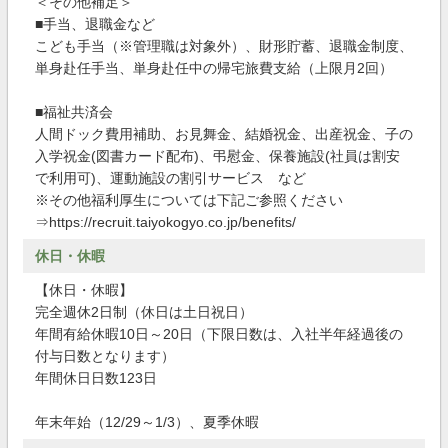
＜その他補足＞
■手当、退職金など
こども手当（※管理職は対象外）、財形貯蓄、退職金制度、
単身赴任手当、単身赴任中の帰宅旅費支給（上限月2回）
■福祉共済会
人間ドック費用補助、お見舞金、結婚祝金、出産祝金、子の
入学祝金(図書カード配布)、弔慰金、保養施設(社員は割安
で利用可)、運動施設の割引サービス など
※その他福利厚生については下記ご参照ください
⇒https://recruit.taiyokogyo.co.jp/benefits/
休日・休暇
【休日・休暇】
完全週休2日制（休日は土日祝日）
年間有給休暇10日～20日（下限日数は、入社半年経過後の
付与日数となります）
年間休日日数123日
年末年始（12/29～1/3）、夏季休暇