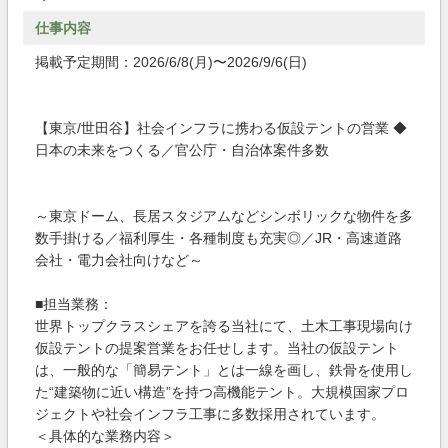
仕事内容
掲載予定期間：2026/6/8(月)〜2026/9/6(日)
【東京/世田谷】社会インフラに携わる仮設テントの営業 ◆
日本の未来をつくる／官公庁・自治体案件多数
～東京ドーム、長居スタジアムなどシンボリックな物件を多
数手掛ける／福利厚生・各種制度も充実◎／JR・高速道路
会社・電力会社向けなど～
■担当業務：
世界トップクラスシェアを誇る当社にて、土木工事現場向け
仮設テントの提案営業をお任せします。当社の仮設テント
は、一般的な「簡易テント」とは一線を画し、鉄骨を使用し
た“建築物に近い構造”を持つ高機能テント。大規模国家プロ
ジェクトや社会インフラ工事に多数採用されています。
＜具体的な業務内容＞