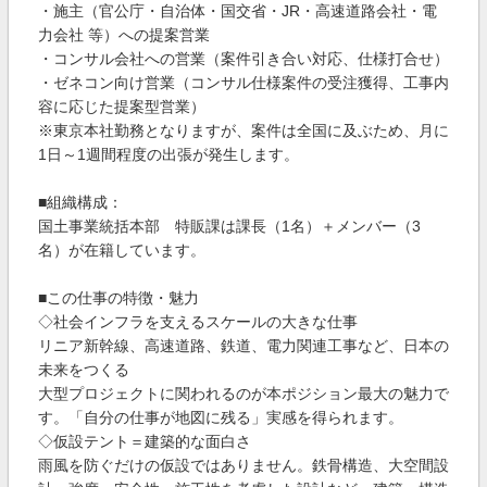
・施主（官公庁・自治体・国交省・JR・高速道路会社・電
力会社 等）への提案営業
・コンサル会社への営業（案件引き合い対応、仕様打合せ）
・ゼネコン向け営業（コンサル仕様案件の受注獲得、工事内
容に応じた提案型営業）
※東京本社勤務となりますが、案件は全国に及ぶため、月に
1日～1週間程度の出張が発生します。
■組織構成：
国土事業統括本部 特販課は課長（1名）＋メンバー（3
名）が在籍しています。
■この仕事の特徴・魅力
◇社会インフラを支えるスケールの大きな仕事
リニア新幹線、高速道路、鉄道、電力関連工事など、日本の
未来をつくる
大型プロジェクトに関われるのが本ポジション最大の魅力で
す。「自分の仕事が地図に残る」実感を得られます。
◇仮設テント＝建築的な面白さ
雨風を防ぐだけの仮設ではありません。鉄骨構造、大空間設