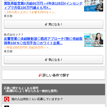
買取再販営業#月給60万円～#年休128日#インセンテ
ィブで月収100万円越えも可#...
＼1件の売り上げにつき最大20%をイン...
東京都
気になる！
株式会社ＵＰＦ
反響営業◇未経験歓迎◇既存アプローチ7割◇有給取
得率100％◇住宅手当◇ホワイト企業...
◇年収1000万円可 月給30万円～＋...
東京都
気になる！
詳しい条件で探す
応募に関するよくある質問
（転職EXによく寄せられる一般的な質問）
Q
他の人は何社くらい応募していますか？