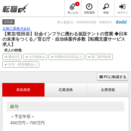
0
気になる
閲覧履歴
検索
ログイン
正社員
求人更新日：2026年6月8日
情報提供元
太陽工業株式会社
【東京/世田谷】社会インフラに携わる仮設テントの営業 ◆日本
の未来をつくる／官公庁・自治体案件多数【転職支援サービス
求人】
求人の特徴
週休2日
土日祝休み
年間休日120日以上
第二新卒歓迎
社宅・家賃補助あり
PCに転送する
募集概要
応募資格
企業情報
給与
＜予定年収＞
450万円～700万円