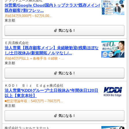
クラウドエース株式会社
SI営業/Google Cloud国内トップクラス*既存メイン/
既存顧客7割/フレッ...
月給34万9,000円～62万6,00...
東京都
気になる！
Ｅ共済株式会社
法人営業【既存顧客メイン】未経験歓迎/残業ほぼな
し/土日祝休み/新規開拓ノルマなし/...
月給40万円以上＋各種手当 ※経験・...
東京都
気になる！
ＫＤＤＩ Ｂｉｚ Ｅｄｇｅ株式会社
法人営業*KDDIグループ*土日祝休み*年間休日120日
以上【東京本社】
■想定理論年収：540万円～760万円...
東京都
気になる！
株式会社ラッセルエステート