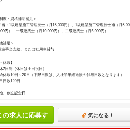
＞
制度・資格補助補足＞
手当：1級建築施工管理技士（月15,000円）、1級建築施工管理技士補（月5,0
000円）、一級建築士（月10,000円）、二級建築士（月5,000円）
他補足＞
増進手当支給、または社用車貸与
・休暇】
休2日制（休日は土日祝日）
給休暇10日～20日（下限日数は、入社半年経過後の付与日数となります）
日日数120日
始、創立記念日
この求人に応募す
気になる！
る