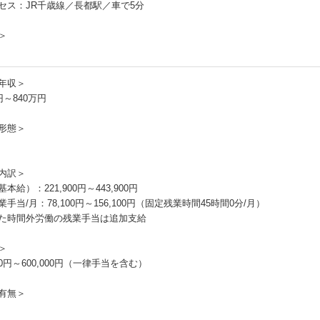
セス：JR千歳線／長都駅／車で5分
＞
年収＞
円～840万円
形態＞
内訳＞
本給）：221,900円～443,900円
手当/月：78,100円～156,100円（固定残業時間45時間0分/月）
た時間外労働の残業手当は追加支給
＞
000円～600,000円（一律手当を含む）
有無＞