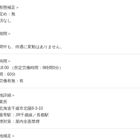
員
形態補足＞
定め：無
項なし
期間＞
間中も、待遇に変動はありません。
時間＞
～18:00 （所定労働時間：8時間0分）
間：60分
労働有無：有
地詳細＞
業所
北海道千歳市北陽8-3-10
最寄駅：JR千歳線／長都駅
煙対策：屋内全面禁煙
地補足＞