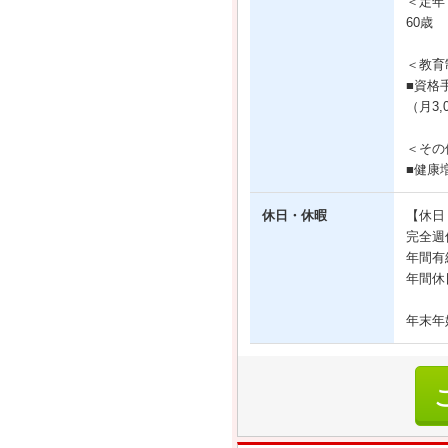
＜定年
60歳
＜教育
■資格
（月3,
＜その
■健康
休日・休暇
【休日
完全週
年間有
年間休
年末年