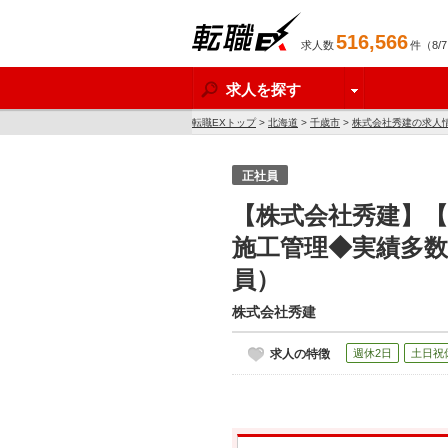
516,566
求人数
件（8/
転職EX
求人を探す
転職EXトップ
>
北海道
>
千歳市
>
株式会社秀建の求人
正社員
【株式会社秀建】
施工管理◆実績多数
員）
株式会社秀建
求人の特徴
週休2日
土日祝