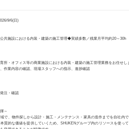
6/9/6(日)
公共施設における内装・建築の施工管理◆実績多数／残業月平均約20～30h
育所・オフィス等の商業施設における内装・建築の施工管理業務をお任せし
、作業内容の確認、現場スタッフへの指示、進捗確認
発注・確認
揮～
領域で、物件探しから設計・施工・メンテナンス・家具の造作までを自社内で
本質的な価値を提供していくため、SHUKENグループ内のリソースを使っ