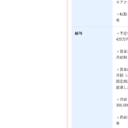
※アク
＜転勤
有
給与
＜予定
420万
＜賃金
月給制
＜賃金
月額（基
固定残業
超過し
＜月給
300,
＜昇給
有