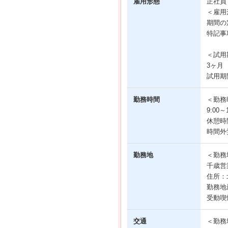
雇用形態
正社
＜雇用
期間の
特記事
＜試用
3ヶ月
試用期
勤務時間
＜勤務
9:00
休憩時
時間外
勤務地
＜勤務
千歳営
住所：
勤務地
受動喫
交通
＜勤務