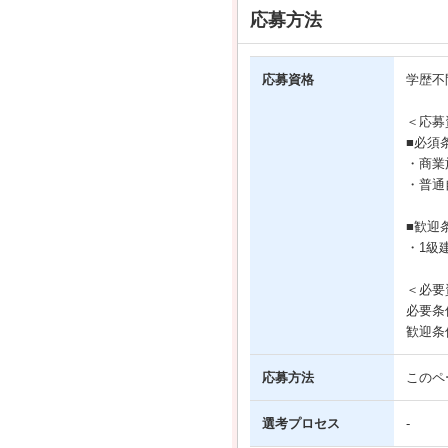
応募方法
応募資格
学歴不
＜応募
■必須
・商業
・普通
■歓迎
・1級
＜必要
必要条
歓迎条
応募方法
このペ
選考プロセス
-