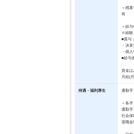
＜残業
有
＜給与
※経験
■賞与
・決算
・個人報
■給与
賃金は
月給(
待遇・福利厚生
通勤手
＜各手
通勤手
社会保
退職金