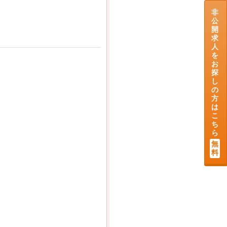
非
公
開
求
人
を
お
探
し
の
方
は
こ
ち
ら
無
料