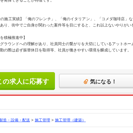
を発揮できることが特徴です。
所の施工実績】「俺のフレンチ」、「俺のイタリアン」、「コメダ珈琲店」な
あり、街中でご自身が関わった案件等を目にすると、これ以上ないやりがい
を積極推進中】
グラウンドへの理解があり、社員同士の繋がりを大切にしているアットホー
勤の際は必ず振替休日を取得等、社員が働きやすい環境を醸成しています。
この求人に応募す
気になる！
る
製造・設備・配送
>
施工管理
>
施工管理（建築）