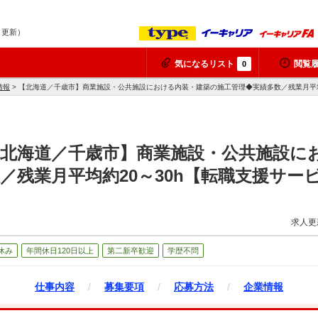
7 更新）
気になるリスト
閲覧
0
情報
> 【北海道／千歳市】商業施設・公共施設における内装・建築の施工管理◆実績多数／残業月平均
【北海道／千歳市】商業施設・公共施設に
／残業月平均約20～30h【転職支援サー
求人更
休み
年間休日120日以上
第二新卒歓迎
学歴不問
仕事内容
/
募集要項
/
応募方法
/
企業情報