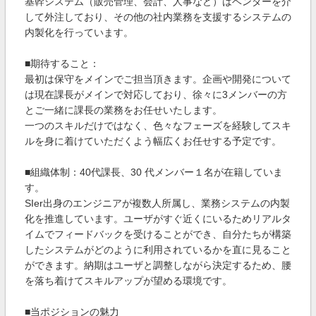
基幹システム（販売管理、会計、人事など）はベンダーを介
して外注しており、その他の社内業務を支援するシステムの
内製化を行っています。
■期待すること：
最初は保守をメインでご担当頂きます。企画や開発について
は現在課長がメインで対応しており、徐々に3メンバーの方
とご一緒に課長の業務をお任せいたします。
一つのスキルだけではなく、色々なフェーズを経験してスキ
ルを身に着けていただくよう幅広くお任せする予定です。
■組織体制：40代課長、30 代メンバー１名が在籍していま
す。
SIer出身のエンジニアが複数人所属し、業務システムの内製
化を推進しています。ユーザがすぐ近くにいるためリアルタ
イムでフィードバックを受けることができ、自分たちが構築
したシステムがどのように利用されているかを直に見ること
ができます。納期はユーザと調整しながら決定するため、腰
を落ち着けてスキルアップが望める環境です。
■当ポジションの魅力