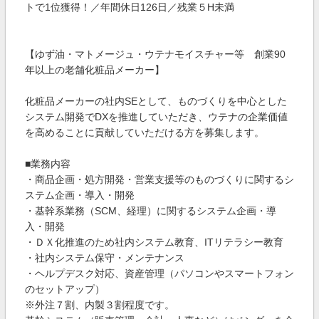
トで1位獲得！／年間休日126日／残業５H未満
【ゆず油・マトメージュ・ウテナモイスチャー等 創業90
年以上の老舗化粧品メーカー】
化粧品メーカーの社内SEとして、ものづくりを中心とした
システム開発でDXを推進していただき、ウテナの企業価値
を高めることに貢献していただける方を募集します。
■業務内容
・商品企画・処方開発・営業支援等のものづくりに関するシ
ステム企画・導入・開発
・基幹系業務（SCM、経理）に関するシステム企画・導
入・開発
・ＤＸ化推進のため社内システム教育、ITリテラシー教育
・社内システム保守・メンテナンス
・ヘルプデスク対応、資産管理（パソコンやスマートフォン
のセットアップ）
※外注７割、内製３割程度です。