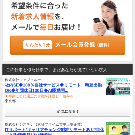
この仕事と似た仕事で、まだあなたが見ていない求人
株式会社ウェブクルー
社内SE◆100％自社サービス◆リモート・時差出勤
OK◆年間休日130日◆AI駆動開...
★半期ごとに適正に目標を評価し、給与を...
東京都
気になる！
株式会社システナ【東証プライム市場上場企業】
ITサポート*キャリアチェンジ8割*リモートあり*年休
129日*残業月13h*時差出...