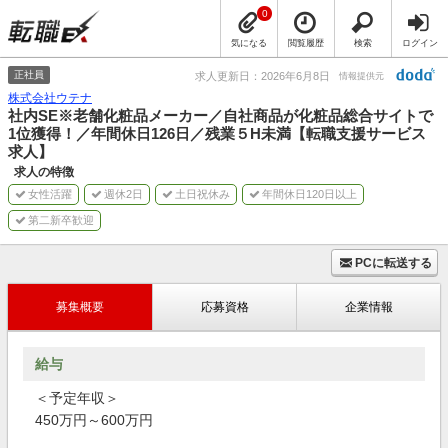
0
気になる
閲覧履歴
検索
ログイン
正社員
求人更新日：2026年6月8日
情報提供元
株式会社ウテナ
社内SE※老舗化粧品メーカー／自社商品が化粧品総合サイトで
1位獲得！／年間休日126日／残業５H未満【転職支援サービス
求人】
求人の特徴
女性活躍
週休2日
土日祝休み
年間休日120日以上
第二新卒歓迎
PCに転送する
募集概要
応募資格
企業情報
給与
＜予定年収＞
450万円～600万円