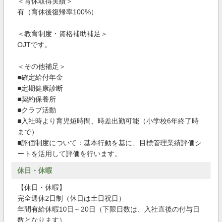
＜育休取得実績＞
有（育休後復帰率100%）
＜教育制度・資格補助補足＞
OJTです。
＜その他補足＞
■確定給付年金
■定期健康診断
■契約保養所
■クラブ活動
■入社時より育児短時間、時差出勤可能（小学校6年終了時
まで）
■評価制度について：基本行動を基に、目標管理業績評価シ
ートを活用して評価を行います。
休日・休暇
【休日・休暇】
完全週休2日制（休日は土日祝日）
年間有給休暇10日～20日（下限日数は、入社直後の付与日
数となります）