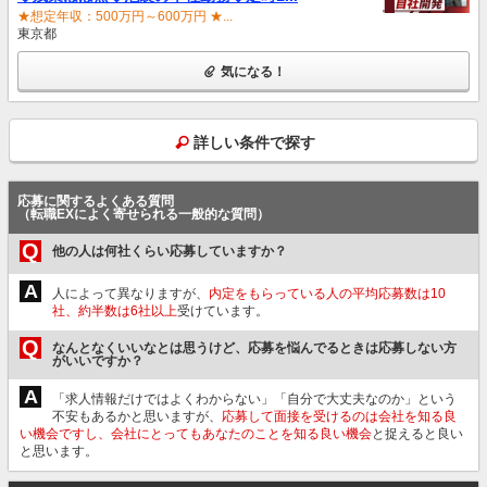
★想定年収：500万円～600万円 ★...
東京都
気になる！
詳しい条件で探す
応募に関するよくある質問
（転職EXによく寄せられる一般的な質問）
Q
他の人は何社くらい応募していますか？
A
人によって異なりますが、
内定をもらっている人の平均応募数は10
社、約半数は6社以上
受けています。
Q
なんとなくいいなとは思うけど、応募を悩んでるときは応募しない方
がいいですか？
A
「求人情報だけではよくわからない」「自分で大丈夫なのか」という
不安もあるかと思いますが、
応募して面接を受けるのは会社を知る良
い機会ですし、会社にとってもあなたのことを知る良い機会
と捉えると良い
と思います。