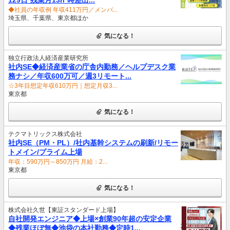
◆社員の年収例 年収411万円／メンバ...
埼玉県、千葉県、東京都ほか
気になる！
独立行政法人経済産業研究所
社内SE◆経済産業省の庁舎内勤務／ヘルプデスク業
務ナシ／年収600万可／週3リモート...
☆3年目想定年収610万円｜想定月収3...
東京都
気になる！
テクマトリックス株式会社
社内SE（PM・PL）/社内基幹システムの刷新/リモー
トメイン/プライム上場
年収：590万円～850万円 月給：2...
東京都
気になる！
株式会社久世【東証スタンダード上場】
自社開発エンジニア◆上場×創業90年超の安定企業
◆残業ほぼ無◆池袋の本社勤務◆定時1...