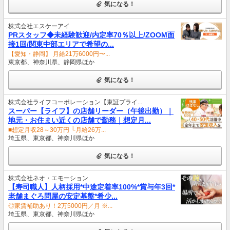
気になる！
株式会社エスケーアイ
PRスタッフ◆未経験歓迎/内定率70％以上/ZOOM面
接1回/関東中部エリアで希望の...
【愛知・静岡】 月給21万6000円〜...
東京都、神奈川県、静岡県ほか
気になる！
株式会社ライフコーポレーション【東証プライ...
スーパー【ライフ】の店舗リーダー（午後出勤）｜
地元・お住まい近くの店舗で勤務｜想定月...
■想定月収28～30万円 └月給26万...
埼玉県、東京都、神奈川県ほか
気になる！
株式会社ネオ・エモーション
【寿司職人】人柄採用*中途定着率100%*賞与年3回*
老舗まぐろ問屋の安定基盤*希少...
◎家賃補助あり！2万5000円／月 ※...
埼玉県、東京都、神奈川県ほか