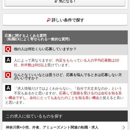
気になる！
詳しい条件で探す
応募に関するよくある質問
（転職EXによく寄せられる一般的な質問）
Q
他の人は何社くらい応募していますか？
A
人によって異なりますが、
内定をもらっている人の平均応募数は10
社、約半数は6社以上
受けています。
Q
なんとなくいいなとは思うけど、応募を悩んでるときは応募しない方
がいいですか？
A
「求人情報だけではよくわからない」「自分で大丈夫なのか」という
不安もあるかと思いますが、
応募して面接を受けるのは会社を知る良
い機会ですし、会社にとってもあなたのことを知る良い機会
と捉えると良い
と思います。
この求人に似ているものを探す
神奈川県×小売、外食、アミューズメント関連の転職・求人