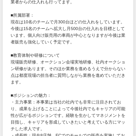
業者からの仕入れも行ってます。
■所属部署：
現在は10名のチームで月300台ほどの仕入れをしています。
今後は15名のチームへ拡大し月500台の仕入れを目標として
います。個人向け販売用の車両が中心となりますが今後は業
者販売も強化していく予定です。
■教育体制や研修について
現場販売研修、オークション会場実地研修、社内オークショ
ン研修があります。そのほか業務を進めるうえで分からない
点は都度現場の担当者に質問しながら業務を進めていただき
ます。
■ポジションの魅力：
・主力事業：本事業は当社の社内でも非常に注目されてお
り、成果を上げることによって今後社内でもキャリアの可能
性が広がるポジションです。経験を生かしてマネジメントを
目指し、キャリアを形成していきたいと考えている方にマッ
チした求人です。
・成長性：現在8店舗、ECでのモールでの販売を実施してお