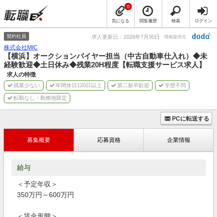
0
気になる
閲覧履歴
検索
ログイン
契約社員
求人更新日：2026年7月30日
情報提供元
株式会社MIC
【横浜】オークションバイヤー担当（中古自動車仕入れ）◆未
経験歓迎◆土日休み◆残業20H程度【転職支援サービス求人】
求人の特徴
残業少ない
年間休日120日以上
第二新卒歓迎
学歴不問
転勤なし・勤務地限定
PCに転送する
募集概要
応募資格
企業情報
給与
＜予定年収＞
350万円～600万円
＜賃金形態＞