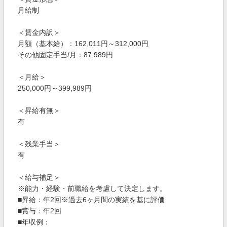
月給制
＜賃金内訳＞
月額（基本給）：162,011円～312,000円
その他固定手当/月：87,989円
＜月給＞
250,000円～399,989円
＜昇給有無＞
有
＜残業手当＞
有
＜給与補足＞
※能力・経験・前職給を考慮して決定します。
■昇給：年2回※過去6ヶ月間の実績を基に評価
■賞与：年2回
■年収例：