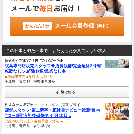
この仕事と似た仕事で、まだあなたが見ていない求人
株式会社TOKYOU FUTON COMPANY
寝具専門店販売スタッフ◆店長候補/完全週休2日制/
転勤なし/未経験歓迎/残業なし◆
■月給25万円 ■年収例 入社1年...
千葉県、東京都、神奈川県ほか
気になる！
株式会社吉野家ホールディングス（東証プライ...
店舗スタッフ*第二新卒・正社員デビュー歓迎*賞与
年2～3回*入社後研修あり*月10日...
月給24万円以上＋各種手当＋賞与 ★...
北海道、青森県、岩手県ほか