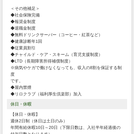
＜その他補足＞
◆社会保険完備
◆報奨金制度
◆退職金制度
◆無料ドリンクサーバー（コーヒー・紅茶など）
◆健康診断年1回
◆従業員割引
◆チャイルド・ケア・スキーム（育児支援制度）
◆LTD（長期障害所得補償制度）
※病気やケガで働けなくなっても、収入の8割を保証する制
度
です。
◆屋内禁煙
◆リロクラブ（福利厚生倶楽部）加入
休日・休暇
【休日・休暇】
週休2日制（休日は土日のみ）
年間有給休暇10日～20日（下限日数は、入社半年経過後の