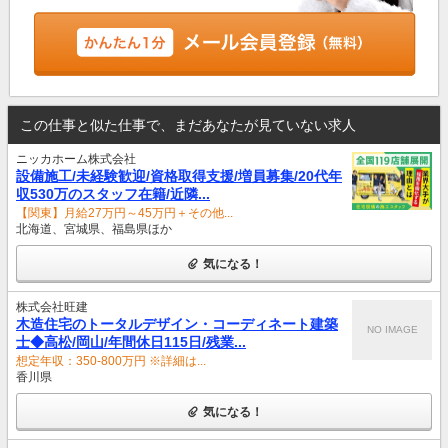
この仕事と似た仕事で、まだあなたが見ていない求人
ニッカホーム株式会社
設備施工/未経験歓迎/資格取得支援/増員募集/20代年
収530万のスタッフ在籍/近隣...
【関東】月給27万円～45万円＋その他...
北海道、宮城県、福島県ほか
気になる！
株式会社旺建
木造住宅のトータルデザイン・コーディネート建築
NO IMAGE
士◆高松/岡山/年間休日115日/残業...
想定年収：350-800万円 ※詳細は...
香川県
気になる！