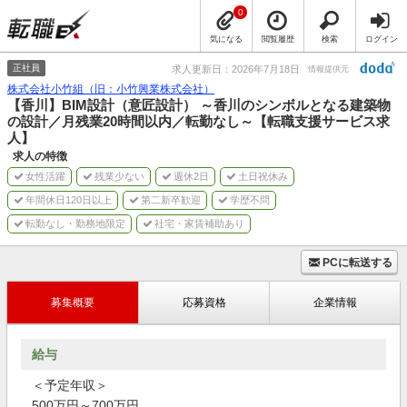
0
気になる
閲覧履歴
検索
ログイン
正社員
求人更新日：2026年7月18日
情報提供元
株式会社小竹組（旧：小竹興業株式会社）
【香川】BIM設計（意匠設計） ～香川のシンボルとなる建築物
の設計／月残業20時間以内／転勤なし～【転職支援サービス求
人】
求人の特徴
女性活躍
残業少ない
週休2日
土日祝休み
年間休日120日以上
第二新卒歓迎
学歴不問
転勤なし・勤務地限定
社宅・家賃補助あり
PCに転送する
募集概要
応募資格
企業情報
給与
＜予定年収＞
500万円～700万円