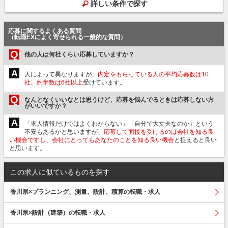
詳しい条件で探す
応募に関するよくある質問
（転職EXによく寄せられる一般的な質問）
Q
他の人は何社くらい応募していますか？
A
人によって異なりますが、
内定をもらっている人の平均応募数は10
社、約半数は6社以上
受けています。
Q
なんとなくいいなとは思うけど、応募を悩んでるときは応募しない方
がいいですか？
A
「求人情報だけではよくわからない」「自分で大丈夫なのか」という
不安もあるかと思いますが、
応募して面接を受けるのは会社を知る良
い機会ですし、会社にとってもあなたのことを知る良い機会
と捉えると良い
と思います。
この求人に似ているものを探す
香川県×プランニング、測量、設計、積算の転職・求人
香川県×設計（建築）の転職・求人