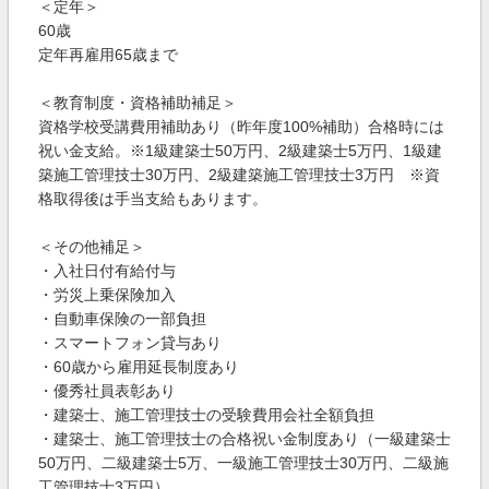
＜定年＞
60歳
定年再雇用65歳まで
＜教育制度・資格補助補足＞
資格学校受講費用補助あり（昨年度100%補助）合格時には
祝い金支給。※1級建築士50万円、2級建築士5万円、1級建
築施工管理技士30万円、2級建築施工管理技士3万円 ※資
格取得後は手当支給もあります。
＜その他補足＞
・入社日付有給付与
・労災上乗保険加入
・自動車保険の一部負担
・スマートフォン貸与あり
・60歳から雇用延長制度あり
・優秀社員表彰あり
・建築士、施工管理技士の受験費用会社全額負担
・建築士、施工管理技士の合格祝い金制度あり（一級建築士
50万円、二級建築士5万、一級施工管理技士30万円、二級施
工管理技士3万円）