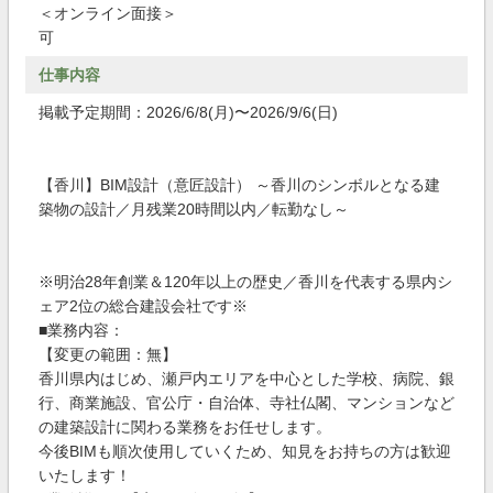
＜オンライン面接＞
可
仕事内容
掲載予定期間：2026/6/8(月)〜2026/9/6(日)
【香川】BIM設計（意匠設計） ～香川のシンボルとなる建
築物の設計／月残業20時間以内／転勤なし～
※明治28年創業＆120年以上の歴史／香川を代表する県内シ
ェア2位の総合建設会社です※
■業務内容：
【変更の範囲：無】
香川県内はじめ、瀬戸内エリアを中心とした学校、病院、銀
行、商業施設、官公庁・自治体、寺社仏閣、マンションなど
の建築設計に関わる業務をお任せします。
今後BIMも順次使用していくため、知見をお持ちの方は歓迎
いたします！