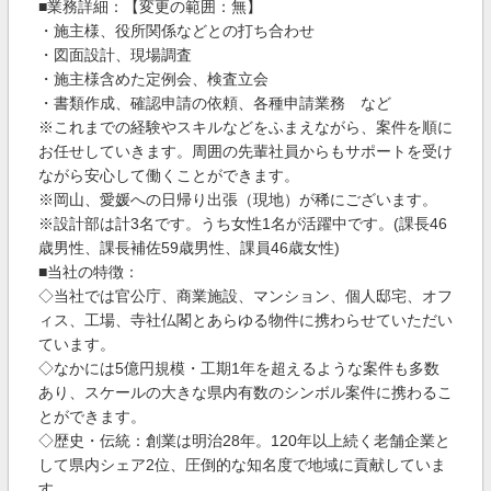
■業務詳細：【変更の範囲：無】
・施主様、役所関係などとの打ち合わせ
・図面設計、現場調査
・施主様含めた定例会、検査立会
・書類作成、確認申請の依頼、各種申請業務 など
※これまでの経験やスキルなどをふまえながら、案件を順に
お任せしていきます。周囲の先輩社員からもサポートを受け
ながら安心して働くことができます。
※岡山、愛媛への日帰り出張（現地）が稀にございます。
※設計部は計3名です。うち女性1名が活躍中です。(課長46
歳男性、課長補佐59歳男性、課員46歳女性)
■当社の特徴：
◇当社では官公庁、商業施設、マンション、個人邸宅、オフ
ィス、工場、寺社仏閣とあらゆる物件に携わらせていただい
ています。
◇なかには5億円規模・工期1年を超えるような案件も多数
あり、スケールの大きな県内有数のシンボル案件に携わるこ
とができます。
◇歴史・伝統：創業は明治28年。120年以上続く老舗企業と
して県内シェア2位、圧倒的な知名度で地域に貢献していま
す。