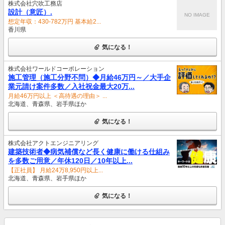
株式会社穴吹工務店
設計（意匠）.
NO IMAGE
想定年収：430-782万円 基本給2...
香川県
気になる！
株式会社ワールドコーポレーション
施工管理（施工分野不問）◆月給46万円～／大手企
業元請け案件多数／入社祝金最大20万...
月給46万円以上 ＜高待遇の理由＞ ...
北海道、青森県、岩手県ほか
気になる！
株式会社アクトエンジニアリング
建築技術者◆病気補償など長く健康に働ける仕組み
を多数ご用意／年休120日／10年以上...
【正社員】 月給24万8,950円以上...
北海道、青森県、岩手県ほか
気になる！