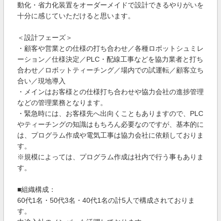
動化・省力化装置をオーダーメイドで設計できるやりがいを
十分に感じていただけると思います。
＜設計フェーズ＞
・顧客や営業との仕様の打ち合わせ／各種ロボットシュミレ
ーション／仕様決定／PLC・配線工事などを協力業者と打ち
合わせ／ロボットティーチング／場内での試運転／顧客立ち
合い／現地導入
・メインはお客様との仕様打ち合わせや協力会社の進捗管理
などの管理業務となります。
・緊急時には、お客様先へ出向くこともありますので、PLC
やティーチングの知識はもちろん必要なのですが、基本的に
は、プログラム作成や電気工事は協力会社に依頼しておりま
す。
※規模によっては、プログラム作成は社内で行う事もありま
す。
■組織構成：
60代1名・50代3名・40代1名の計5人で構成されておりま
す。