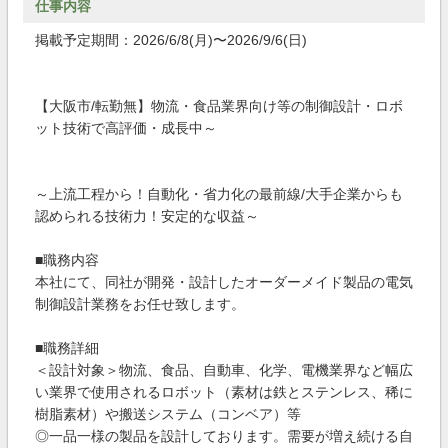
仕事内容
掲載予定期間：2026/6/8(月)〜2026/9/6(日)
【大阪市/転勤無】物流・食品業界向け等の制御設計・ロボ
ット技術で高評価・成長中～
～上流工程から！自動化・省力化の最前線/大手企業からも
認められる技術力！安定的な収益～
■職務内容
本社にて、同社が開発・設計したオーダーメイド製品の電気
制御設計業務をお任せ致します。
■職務詳細
＜設計対象＞物流、食品、自動車、化学、電機業界など幅広
い業界で使用されるロボット（素材は鉄とステンレス、稀に
樹脂素材）や搬送システム（コンベア）等
◎一品一様の製品を設計しております。需要が増え続ける自