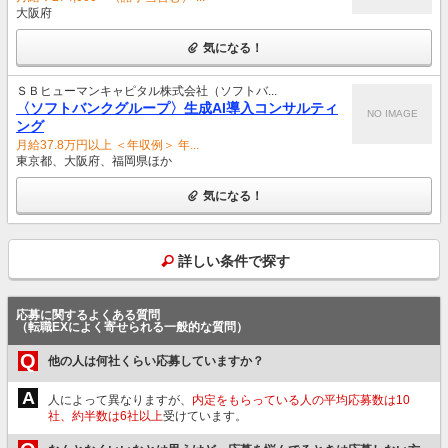
大阪府
気になる！
ＳＢヒューマンキャピタル株式会社（ソフトバ...
〈ソフトバンクグループ〉生成AI導入コンサルティ
NO IMAGE
ング
月給37.8万円以上 ＜年収例＞ 年...
東京都、大阪府、福岡県ほか
気になる！
詳しい条件で探す
応募に関するよくある質問
（転職EXによく寄せられる一般的な質問）
Q
他の人は何社くらい応募していますか？
A
人によって異なりますが、
内定をもらっている人の平均応募数は10
社、約半数は6社以上
受けています。