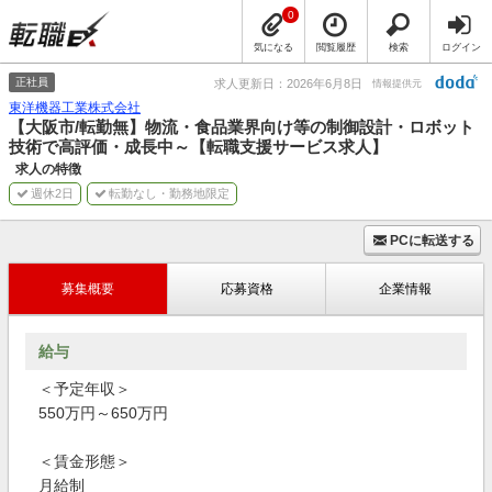
0
気になる
閲覧履歴
検索
ログイン
正社員
求人更新日：2026年6月8日
情報提供元
東洋機器工業株式会社
【大阪市/転勤無】物流・食品業界向け等の制御設計・ロボット
技術で高評価・成長中～【転職支援サービス求人】
求人の特徴
週休2日
転勤なし・勤務地限定
PCに転送する
募集概要
応募資格
企業情報
給与
＜予定年収＞
550万円～650万円
＜賃金形態＞
月給制