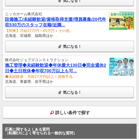
気になる！
ニッカホーム株式会社
設備施工/未経験歓迎/資格取得支援/増員募集/20代年
収530万のスタッフ在籍/近隣...
【関東】月給27万円～45万円＋その他...
北海道、宮城県、福島県ほか
気になる！
株式会社ジョブズコンストラクション
施工管理◆未経験歓迎◆年休最大130日◆完全週休2
日◆土日祝休◆年収700万以上も可...
◆未経験者：月給27万円以上＋資格手当...
北海道、青森県、岩手県ほか
気になる！
詳しい条件で探す
応募に関するよくある質問
（転職EXによく寄せられる一般的な質問）