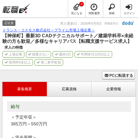
0
気になる
閲覧履歴
検索
ログイン
正社員
求人更新日：2026年6月8日
情報提供元
トランス・コスモス株式会社～プライム市場上場企業～
【神保町】最新3D CADテクニカルサポート／建築学科卒×未経
験の方も歓迎／多様なキャリアパス【転職支援サービス求人】
求人の特徴
上場企業
残業少ない
週休2日
年間休日120日以上
採用枠5名以上
第二新卒歓迎
PCに転送する
募集概要
応募資格
企業情報
給与
＜予定年収＞
385万円～550万円
＜賃金形態＞