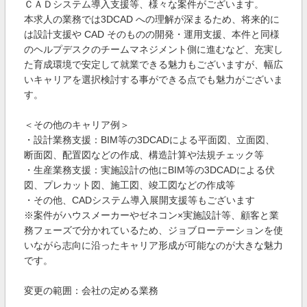
ＣＡＤシステム導入支援等、様々な案件がございます。
本求人の業務では3DCAD への理解が深まるため、将来的に
は設計支援や CAD そのものの開発・運用支援、本件と同様
のヘルプデスクのチームマネジメント側に進むなど、充実し
た育成環境で安定して就業できる魅力もございますが、幅広
いキャリアを選択検討する事ができる点でも魅力がございま
す。
＜その他のキャリア例＞
・設計業務支援：BIM等の3DCADによる平面図、立面図、
断面図、配置図などの作成、構造計算や法規チェック等
・生産業務支援：実施設計の他にBIM等の3DCADによる伏
図、プレカット図、施工図、竣工図などの作成等
・その他、CADシステム導入展開支援等もございます
※案件がハウスメーカーやゼネコン×実施設計等、顧客と業
務フェーズで分かれているため、ジョブローテーションを使
いながら志向に沿ったキャリア形成が可能なのが大きな魅力
です。
変更の範囲：会社の定める業務