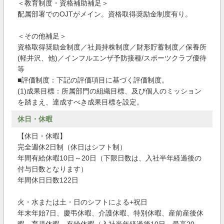
＜教育制度・資格補助補足＞
配属部署でのOJTがメイン。資格取得奨励金制度有り。
＜その他補足＞
資格取得奨励金制度／社員持株制度／財形貯蓄制度／保養所
(軽井沢、他)／インフルエンザ予防接種/スポーツクラブ優待
等
■評価制度：下記の評価項目に基づく評価制度。
(1)成果目標：所属部門の組織目標、及び個人のミッション
を踏まえ、達成すべき成果目標を設定。
休日・休暇
【休日・休暇】
完全週休2日制（休日はシフト制）
年間有給休暇10日～20日（下限日数は、入社半年経過後の
付与日数となります）
年間休日日数122日
火・水または土・日のシフトによる+祝日
年末年始7日、慶弔休暇、介護休暇、特別休暇、産前産後休