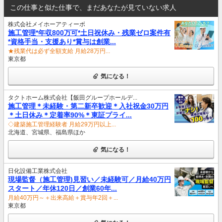
この仕事と似た仕事で、まだあなたが見ていない求人
株式会社メイホーアティーボ
施工管理*年収800万可*土日祝休み・残業ゼロ案件有
*資格手当・支援あり*賞与は創業...
★残業代は必ず全額支給 月給28万円...
東京都
気になる！
タクトホーム株式会社【飯田グループホールデ...
施工管理＊未経験・第二新卒歓迎＊入社祝金30万円
＊土日休み＊定着率90%＊東証プライ...
◇建築施工管理経験者 月給29万円以上...
北海道、宮城県、福島県ほか
気になる！
日化設備工業株式会社
現場監督（施工管理)見習い／未経験可／月給40万円
スタート／年休120日／創業60年...
月給40万円～＋出来高給＋賞与年2回＋...
東京都