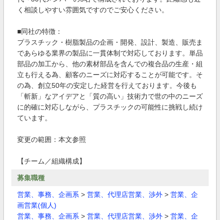
く相談しやすい雰囲気ですのでご安心ください。
■同社の特徴：
プラスチック・樹脂製品の企画・開発、設計、製造、販売ま
であらゆる業界の製品に一貫体制で対応しております。単品
部品の加工から、他の素材部品を含んでの複合品の生産・組
立も行える為、顧客のニーズに対応することが可能です。そ
の為、創立50年の安定した経営を行えております。今後も
「斬新」なアイデアと「質の高い」技術力で世の中のニーズ
に的確に対応しながら、プラスチックの可能性に挑戦し続け
ています。
変更の範囲：本文参照
【チーム／組織構成】
募集職種
営業、事務、企画系
>
営業、代理店営業、渉外
>
営業、企
画営業(個人)
営業、事務、企画系
>
営業、代理店営業、渉外
>
営業、企