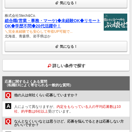
気になる！
株式会社Stech&Co.
総合職(営業・事務・マーケ)◆未経験OK◆リモート
OK◆学歴不問◆20代活躍中！
＼完全未経験でも安心して年収UP可能で...
北海道、青森県、岩手県ほか
気になる！
詳しい条件で探す
応募に関するよくある質問
（転職EXによく寄せられる一般的な質問）
Q
他の人は何社くらい応募していますか？
A
人によって異なりますが、
内定をもらっている人の平均応募数は10
社、約半数は6社以上
受けています。
Q
なんとなくいいなとは思うけど、応募を悩んでるときは応募しない方
がいいですか？