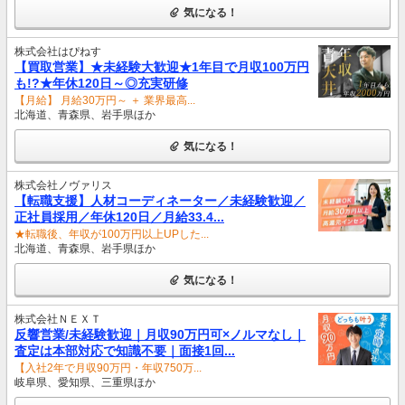
気になる！
株式会社はぴねす
【買取営業】★未経験大歓迎★1年目で月収100万円
も!?★年休120日～◎充実研修
【月給】 月給30万円～ ＋ 業界最高...
北海道、青森県、岩手県ほか
気になる！
株式会社ノヴァリス
【転職支援】人材コーディネーター／未経験歓迎／
正社員採用／年休120日／月給33.4...
★転職後、年収が100万円以上UPした...
北海道、青森県、岩手県ほか
気になる！
株式会社ＮＥＸＴ
反響営業/未経験歓迎｜月収90万円可×ノルマなし｜
査定は本部対応で知識不要｜面接1回...
【入社2年で月収90万円・年収750万...
岐阜県、愛知県、三重県ほか