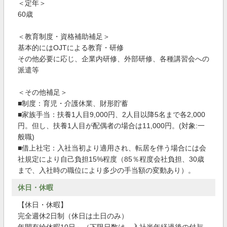
＜定年＞
60歳
＜教育制度・資格補助補足＞
基本的にはOJTによる教育・研修
その他必要に応じ、企業内研修、外部研修、各種講習会への
派遣等
＜その他補足＞
■制度：育児・介護休業、財形貯蓄
■家族手当：扶養1人目9,000円、2人目以降5名まで各2,000
円。但し、扶養1人目が配偶者の場合は11,000円。(対象:一
般職)
■借上社宅：入社当初より適用され、転居を伴う場合には会
社規定により自己負担15%程度（85％程度会社負担、30歳
まで、入社時の職位により多少の手当額の変動あり）。
休日・休暇
【休日・休暇】
完全週休2日制（休日は土日のみ）