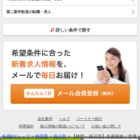
第二新卒歓迎の転職・求人
詳しい条件で探す
会社案内
ヘルプ
パートナー紹介
利用規約
個人情報の取扱いについて
お祝い金に関して
転職EXトップ
>
静岡県
>
掛川市
> 【静岡・掛川市】生産技術／世界