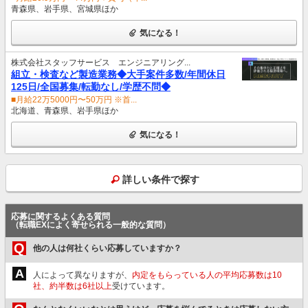
青森県、岩手県、宮城県ほか
気になる！
株式会社スタッフサービス エンジニアリング...
組立・検査など製造業務◆大手案件多数/年間休日
125日/全国募集/転勤なし/学歴不問◆
■月給22万5000円〜50万円 ※首...
北海道、青森県、岩手県ほか
気になる！
詳しい条件で探す
応募に関するよくある質問
（転職EXによく寄せられる一般的な質問）
Q
他の人は何社くらい応募していますか？
A
人によって異なりますが、
内定をもらっている人の平均応募数は10
社、約半数は6社以上
受けています。