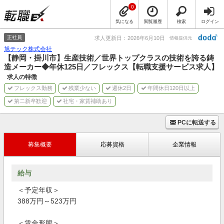
0
気になる
閲覧履歴
検索
ログイン
正社員
求人更新日：2026年6月10日
情報提供元
旭テック株式会社
【静岡・掛川市】生産技術／世界トップクラスの技術を誇る鋳
造メーカー◆年休125日／フレックス【転職支援サービス求人】
求人の特徴
フレックス勤務
残業少ない
週休2日
年間休日120日以上
第二新卒歓迎
社宅・家賃補助あり
PCに転送する
募集概要
応募資格
企業情報
給与
＜予定年収＞
388万円～523万円
＜賃金形態＞