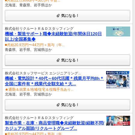
■月給22万5000円〜50万円 ※首...
北海道、青森県、岩手県ほか
気になる！
株式会社リクルートＲ＆Ｄスタッフィング
機械・製造サポート職◆未経験歓迎/年間休日120日
以上/全国募集◆
■月給20.9万円〜44万円＋賞与（年...
青森県、岩手県、宮城県ほか
気になる！
株式会社スタッフサービス エンジニアリング...
機械・電気設計＊40代～60代活躍＊残業月平均8h＊
全国に案件有＊残業代全額支給＊大...
★通勤＆就業＆地域/住宅＆役職手当あり...
北海道、岩手県、宮城県ほか
気になる！
株式会社リクルートＲ＆Ｄスタッフィング
製造作業・在庫・商品管理職◆未経験歓迎/経験不問/
カジュアル面談/リクルートグループ...
■月給20.9万円〜44万円＋賞与（年...