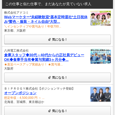
この仕事と似た仕事で、まだあなたが見ていない求人
株式会社アドコミ
Webマーケター*未経験歓迎*基本定時退社*土日祝休
み*髪色・服装・ネイル自由*大型...
＼インセンティブや賞与あり！年収700...
東京都、大阪府
気になる！
八州電工株式会社
倉庫スタッフ◆30代～40代からの正社員デビュー
OK◆食事手当有◆賞与実績3ヶ月分◆...
★直近ベースアップ実績あり！ ★賞与過...
大阪府
気になる！
ＢＩＰＲＯＧＹ株式会社【ポジションマッチ登録】
オープンポジション
想定年収：4,500,000 円 ～ ...
北海道、宮城県、東京都ほか
気になる！