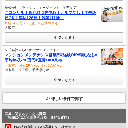
株式会社フラックス・エージェント 関西支店
ITコンサル｜既存取引先中心｜ノルマなし｜IT未経
験OK｜年休126日｜残業月10h...
月給24万円～38万円 ※経験やスキ...
大阪府
気になる！
株式会社みらいオーナーズスタイル
マンションメンテナンス営業#未経験OK#転勤なし#
平均年収750万円#直帰OK#賞与...
【東京】 月給28万700円＋歩合給＋...
栃木県、埼玉県、千葉県ほか
気になる！
詳しい条件で探す
応募に関するよくある質問
（転職EXによく寄せられる一般的な質問）
Q
他の人は何社くらい応募していますか？