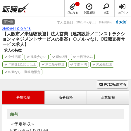
0
気になる
閲覧履歴
検索
ログイン
正社員
求人更新日：2026年7月8日
情報提供元
株式会社ＣＯＭ’Ｓ
【大阪市／未経験歓迎】法人営業（建築設計／コンストラクシ
ョンマネジメントサービスの提案）◇ノルマなし【転職支援サ
ービス求人】
求人の特徴
女性活躍
残業少ない
週休2日
土日祝休み
年間休日120日以上
第二新卒歓迎
学歴不問
未経験歓迎
転勤なし・勤務地限定
PCに転送する
募集概要
応募資格
企業情報
給与
＜予定年収＞
500万円～1,000万円