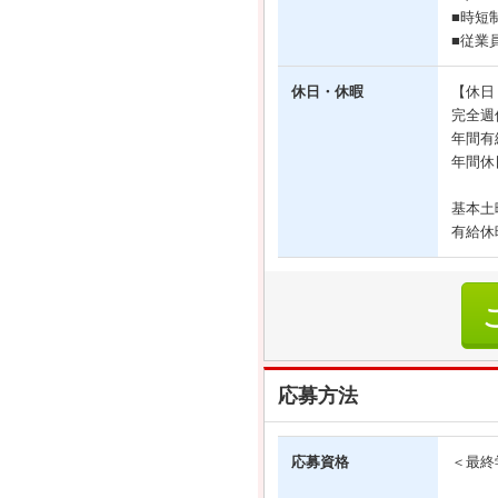
■時短
■従業
休日・休暇
【休日
完全週
年間有
年間休
基本土
有給休
応募方法
応募資格
＜最終