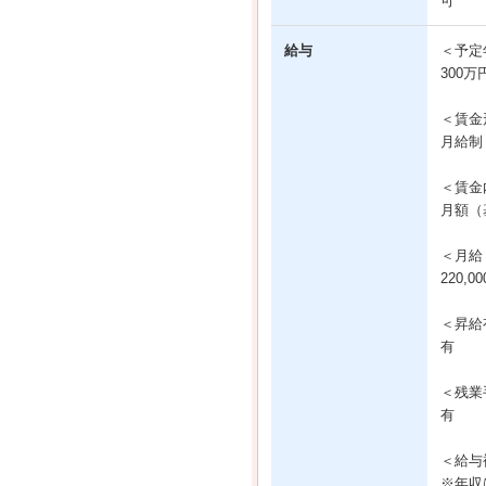
可
給与
＜予定
300万
＜賃金
月給制
＜賃金
月額（基
＜月給
220,0
＜昇給
有
＜残業
有
＜給与
※年収