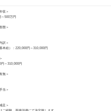
年収＞
円～500万円
形態＞
内訳＞
本給）：220,000円～310,000円
＞
00円～310,000円
有無＞
手当＞
補足＞
はご経験、面接評価にて決定致します。