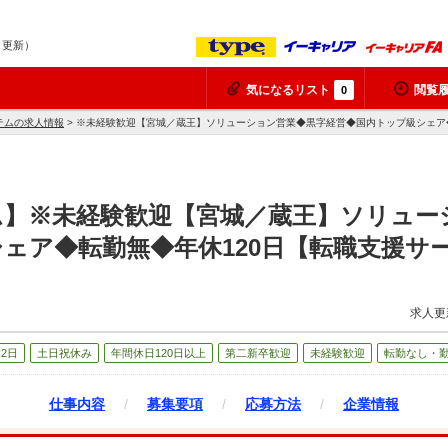
8 更新）
気になるリスト
閲覧
0
テムの求人情報
> ※未経験歓迎【宮城／蔵王】ソリューション営業◆黒字経営◆国内トップ級シェア
ム】※未経験歓迎【宮城／蔵王】ソリュー
ェア◆転勤無◆年休120日【転職支援サ
求人更
2日
土日祝休み
年間休日120日以上
第二新卒歓迎
未経験歓迎
転勤なし・
仕事内容
/
募集要項
/
応募方法
/
企業情報