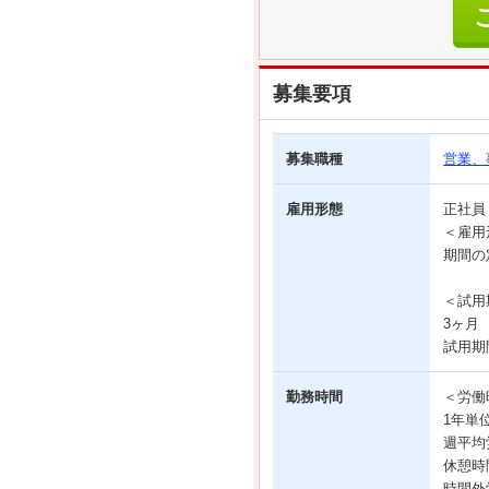
募集要項
募集職種
営業、
雇用形態
正社
＜雇用
期間の
＜試用
3ヶ月
試用期
勤務時間
＜労働
1年単
週平均
休憩時
時間外