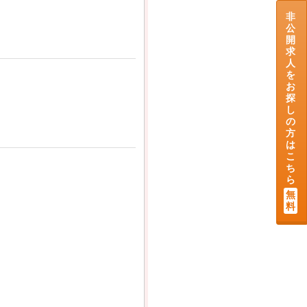
非
公
開
求
人
を
お
探
し
の
方
は
こ
ち
ら
無
料