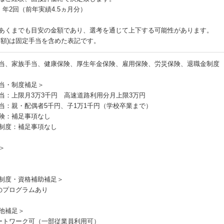
：年2回（前年実績4.5ヵ月分）
あくまでも目安の金額であり、選考を通じて上下する可能性があります。
月額)は固定手当を含めた表記です。
当、家族手当、健康保険、厚生年金保険、雇用保険、労災保険、退職金制度
当・制度補足＞
当：上限月3万3千円 高速道路利用分月上限3万円
当：親・配偶者5千円、子1万1千円（学校卒業まで）
険：補足事項なし
制度：補足事項なし
＞
制度・資格補助補足＞
のプログラムあり
他補足＞
ートワーク可（一部従業員利用可）