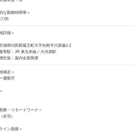
的な勤務時間帯＞
7:05
地詳細＞
宮城県刈田郡蔵王町大字矢附字川原脇1-2
最寄駅：JR 東北本線／大河原駅
煙対策：屋内全面禁煙
地補足＞
ー通勤可
＞
勤務・リモートワーク＞
（在宅）
ライン面接＞