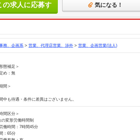
この求人に応募す
気になる！
る
事務、企画系
>
営業、代理店営業、渉外
>
営業、企画営業(法人)
員
形態補足＞
定め：無
期間＞
間中も待遇・条件に差異はございません。
時間区分＞
位の変形労働時間制
労働時間：7時間45分
間：65分
労働有無：有