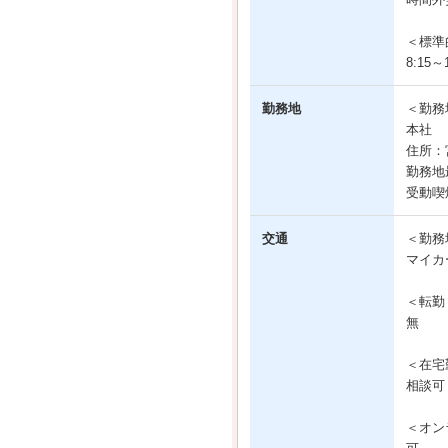
＜標準
8:15～1
勤務地
＜勤務
本社
住所：
勤務地
受動喫
交通
＜勤務
マイカ
＜転勤
無
＜在宅
相談可
＜オン