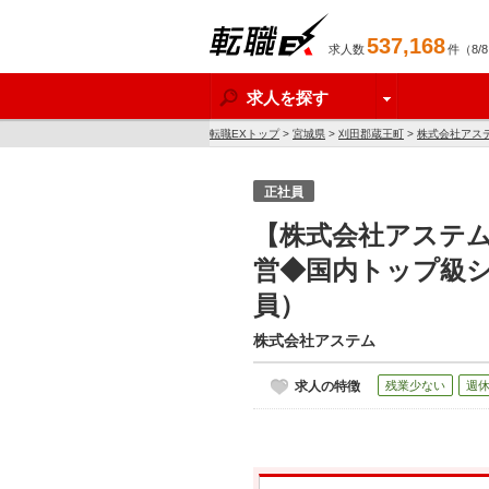
537,168
求人数
件（8/
転職EX
求人を探す
転職EXトップ
>
宮城県
>
刈田郡蔵王町
>
株式会社アス
正社員
【株式会社アステ
営◆国内トップ級シ
員）
株式会社アステム
求人の特徴
残業少ない
週休