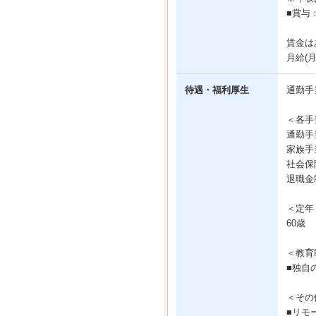
■賞与
賃金は
月給(
待遇・福利厚生
通勤手
＜各手
通勤手
家族手
社会保
退職金
＜定年
60歳
＜教育
■独自
＜その
■リモ