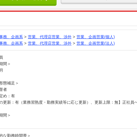
る
事務、企画系
>
営業、代理店営業、渉外
>
営業、企画営業(個人)
事務、企画系
>
営業、代理店営業、渉外
>
営業、企画営業(法人)
社員
期間＞
ヶ月
形態補足＞
督者
定め：有
の更新：有（業務習熟度・勤務実績等に応じ更新）、更新上限：無】正社員
期間＞
的な勤務時間帯＞