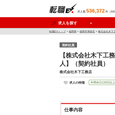
536,372
求人数
件（8/
転職EX
求人を探す
転職EXトップ
>
福岡県
>
福岡市博多区
>
株式会社木下
契約社員
【株式会社木下工
人】（契約社員）
株式会社木下工務店
求人の特徴
年間休日120日以上
仕事内容