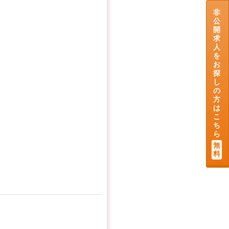
非
公
開
求
人
を
お
探
し
の
方
は
こ
ち
ら
無
料