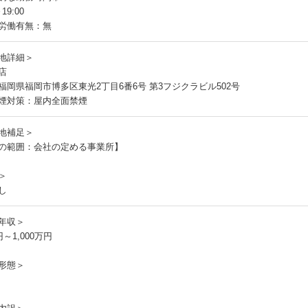
19:00
労働有無：無
地詳細＞
店
福岡県福岡市博多区東光2丁目6番6号 第3フジクラビル502号
煙対策：屋内全面禁煙
地補足＞
の範囲：会社の定める事業所】
＞
し
年収＞
円～1,000万円
形態＞