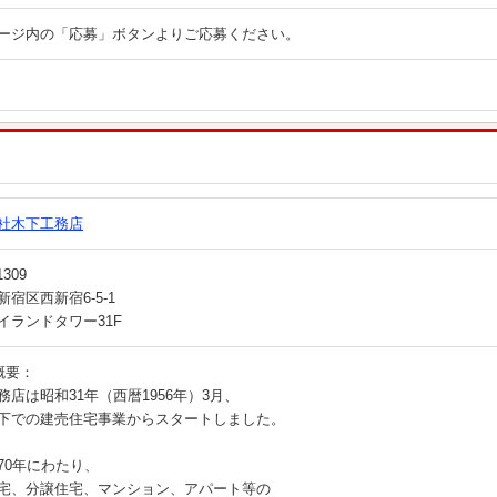
ージ内の「応募」ボタンよりご応募ください。
社木下工務店
1309
宿区西新宿6-5-1
イランドタワー31F
概要：
務店は昭和31年（西暦1956年）3月、
下での建売住宅事業からスタートしました。
70年にわたり、
宅、分譲住宅、マンション、アパート等の