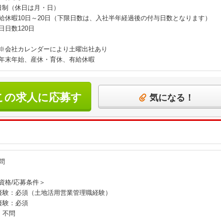
日制（休日は月・日）
給休暇10日～20日（下限日数は、入社半年経過後の付与日数となります）
日日数120日
※会社カレンダーにより土曜出社あり
年末年始、産休・育休、有給休暇
この求人に応募す
気になる！
る
問
資格/応募条件＞
経験：必須（土地活用営業管理職経験）
経験：必須
：不問