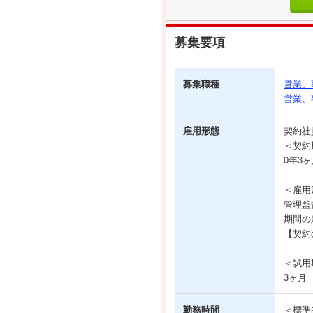
募集要項
募集職種
営業、
営業、
雇用形態
契約
＜契約
0年3
＜雇用
管理監
期間の
【契約
＜試用
3ヶ月
勤務時間
＜標準