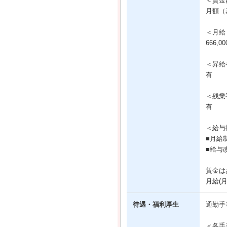
＜賃金
月額（基
＜月給
666,0
＜昇給
有
＜残業
有
＜給与
■月給
■給与
賃金は
月給(
待遇・福利厚生
通勤手
＜各手