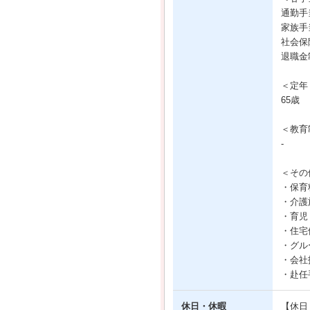
通勤手
家族手
社会保
退職金
＜定年
65歳
＜教育
-
＜その
・保育
・介護
・育児
・住宅
・グル
・会社
・赴任手
休日・休暇
【休日