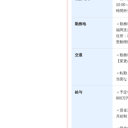
10:00～
時間外
勤務地
＜勤務
福岡支
住所：
受動喫
交通
＜勤務
【変更
＜転勤
当面な
給与
＜予定
800万
＜賃金
月給制