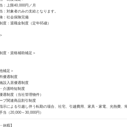
当：上限40,000円／月
当：対象者のみの支給となります。
険：社会保険完備
制度：退職金制度（定年65歳）
＞
制度・資格補助補足＞
他補足＞
料優遇制度
施設入居優遇制度
・介護時短制度
優遇制度（当社管理物件）
ープ関連商品割引制度
指示による引越し伴う転勤の場合、社宅、引越費用、家具・家電、光熱費、
当（20,000～30,000円）
・休暇】