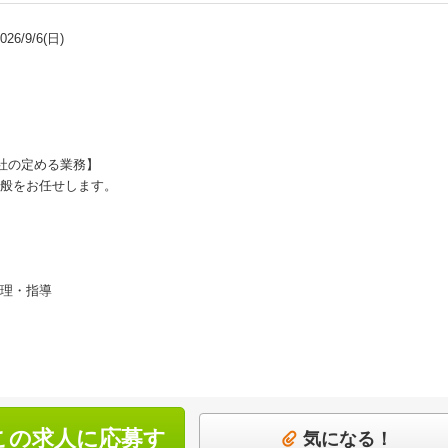
6/9/6(日)
社の定める業務】
般をお任せします。
理・指導
この求人に応募す
気になる！