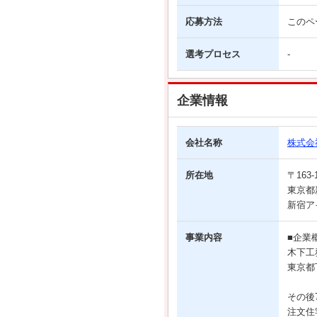
応募方法
このペ
選考プロセス
-
企業情報
会社名称
株式会
所在地
〒163-
東京都新
新宿ア
事業内容
■企業
木下工
東京都
その後
注文住