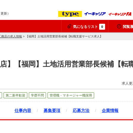
8 更新）
気になるリスト
閲覧
0
工務店の求人情報
> 【福岡】土地活用営業部長候補【転職支援サービス求人】
務店】【福岡】土地活用営業部長候補【転
求人更
第二新卒歓迎
学歴不問
管理職・マネージャー職採用
仕事内容
/
募集要項
/
応募方法
/
企業情報