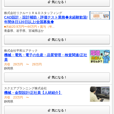
気になる！
株式会社リクルートＲ＆Ｄスタッフィング
CAD設計・設計補助・評価テスト業務◆未経験歓迎/
年間休日120日以上/全国募集◆
■月給20.9万円〜44万円＋賞与（年...
青森県、岩手県、宮城県ほか
気になる！
株式会社平和エアテック
機械・電気・電子の生産・品質管理・検査関連/正社
員
月収 29万円 〜 29万円
静岡県
気になる！
スクエアプランニング株式会社
機械・金型設計/正社員【人材紹介】
月収 23万円 〜
静岡県
気になる！