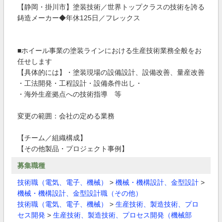
【静岡・掛川市】塗装技術／世界トップクラスの技術を誇る
鋳造メーカー◆年休125日／フレックス
■ホイール事業の塗装ラインにおける生産技術業務全般をお
任せします
【具体的には】・塗装現場の設備設計、設備改善、量産改善
・工法開発・工程設計・設備条件出し・
・海外生産拠点への技術指導 等
変更の範囲：会社の定める業務
【チーム／組織構成】
【その他製品・プロジェクト事例】
募集職種
技術職（電気、電子、機械）
>
機械・機構設計、金型設計
>
機械・機構設計、金型設計職（その他）
技術職（電気、電子、機械）
>
生産技術、製造技術、プロ
セス開発
>
生産技術、製造技術、プロセス開発（機械部