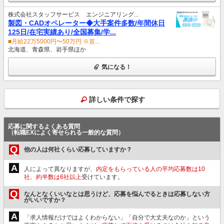
株式会社スタッフサービス エンジニアリング...
製図・CADオペレーター◆大手案件多数/年間休日
125日/在宅実績あり/全国募集/学...
■月給22万5000円〜50万円 ※首...
北海道、青森県、岩手県ほか
気になる！
詳しい条件で探す
応募に関するよくある質問
（転職EXによく寄せられる一般的な質問）
Q
他の人は何社くらい応募していますか？
A
人によって異なりますが、
内定をもらっている人の平均応募数は10
社、約半数は6社以上
受けています。
Q
なんとなくいいなとは思うけど、応募を悩んでるときは応募しない方
がいいですか？
A
「求人情報だけではよくわからない」「自分で大丈夫なのか」という