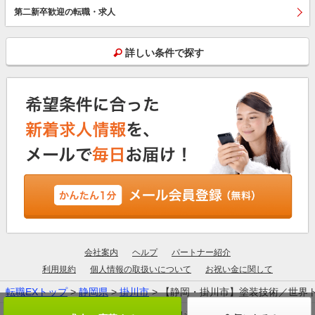
第二新卒歓迎の転職・求人
詳しい条件で探す
会社案内
ヘルプ
パートナー紹介
利用規約
個人情報の取扱いについて
お祝い金に関して
転職EXトップ
>
静岡県
>
掛川市
> 【静岡・掛川市】塗装技術／世界
厚生労働大臣許可：13-ユ-305190