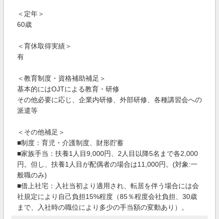
＜定年＞
60歳
＜育休取得実績＞
有
＜教育制度・資格補助補足＞
基本的にはOJTによる教育・研修
その他必要に応じ、企業内研修、外部研修、各種講習会への
派遣等
＜その他補足＞
■制度：育児・介護制度、財形貯蓄
■家族手当：扶養1人目9,000円、2人目以降5名まで各2,000
円。但し、扶養1人目が配偶者の場合は11,000円。(対象:一
般職のみ)
■借上社宅：入社当初より適用され、転居を伴う場合には会
社規定により自己負担15%程度（85％程度会社負担、30歳
まで、入社時の職位により多少の手当額の変動あり）。