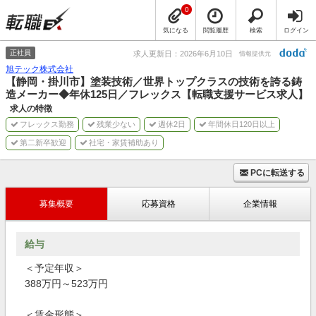
0
気になる
閲覧履歴
検索
ログイン
正社員
求人更新日：2026年6月10日
情報提供元
旭テック株式会社
【静岡・掛川市】塗装技術／世界トップクラスの技術を誇る鋳
造メーカー◆年休125日／フレックス【転職支援サービス求人】
求人の特徴
フレックス勤務
残業少ない
週休2日
年間休日120日以上
第二新卒歓迎
社宅・家賃補助あり
PCに転送する
募集概要
応募資格
企業情報
給与
＜予定年収＞
388万円～523万円
＜賃金形態＞