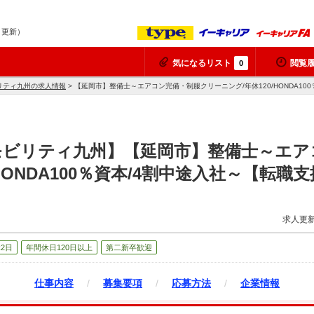
6 更新）
気になるリスト
閲覧
0
リティ九州の求人情報
> 【延岡市】整備士～エアコン完備・制服クリーニング/年休120/HONDA1
モビリティ九州】【延岡市】整備士～エア
/HONDA100％資本/4割中途入社～【転
求人更新
2日
年間休日120日以上
第二新卒歓迎
仕事内容
/
募集要項
/
応募方法
/
企業情報