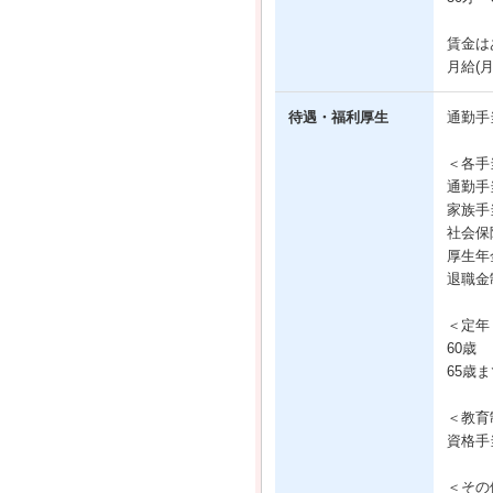
賃金は
月給(
待遇・福利厚生
通勤手
＜各手
通勤手
家族手
社会保
厚生年
退職金
＜定年
60歳
65歳
＜教育
資格手
＜その