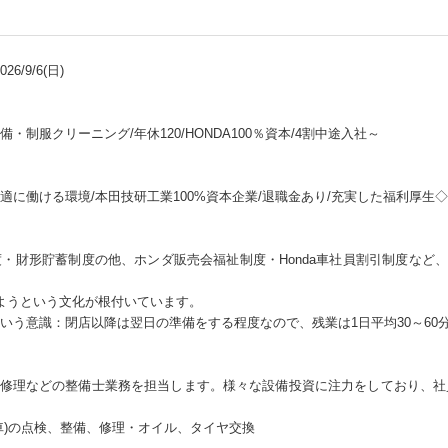
6/9/6(日)
制服クリーニング/年休120/HONDA100％資本/4割中途入社～
に働ける環境/本田技研工業100%資本企業/退職金あり/充実した福利厚生
・財形貯蓄制度の他、ホンダ販売会福祉制度・Honda車社員割引制度など、H
ようという文化が根付いています。
いう意識：閉店以降は翌日の準備をする程度なので、残業は1日平均30～60
検や修理などの整備士業務を担当します。様々な設備投資に注力をしており、
車)の点検、整備、修理・オイル、タイヤ交換