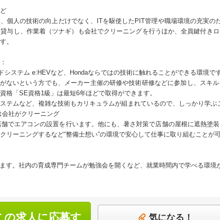
ど
、個人の技術の向上だけでなく、ITを駆使したPIT管理や職場環境の充実のた
は貸与し、作業着（ツナギ）も会社でクリーニングを行うほか、全員鍵付きロ
す。
：
ブリッドシステム e:HEVなど、Hondaならではの技術に触れることができる環境で
ことがないという方でも、メーカー主催の研修や技術研修などに参加し、スキ
資格「SE資格1級」は最短6年ほどで取得ができます。
ステムなど、複雑な技術もカリキュラムが組まれているので、しっかり学ぶ
は会社がクリーニング
全店舗でエアコンの設置を行います。他にも、暑さ対策で店舗の屋根に遮熱塗
クリーニングするなど“整備士想い”の環境で安心して仕事に取り組むことが
きます。社内の育成専門チームが勉強会を開くなど、就業時間内で学べる環境
この求人に応募す
気になる！