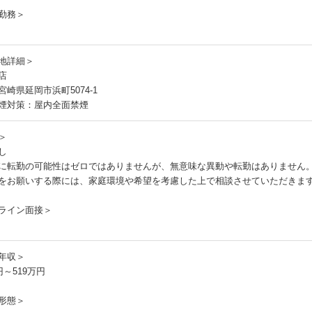
勤務＞
地詳細＞
店
宮崎県延岡市浜町5074-1
煙対策：屋内全面禁煙
＞
し
に転勤の可能性はゼロではありませんが、無意味な異動や転勤はありません
をお願いする際には、家庭環境や希望を考慮した上で相談させていただきま
ライン面接＞
年収＞
円～519万円
形態＞