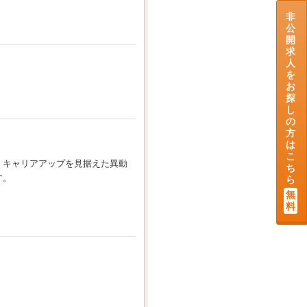
非
公
開
求
人
を
お
探
し
の
方
は
こ
。キャリアアップを見据えた異動
ち
す。
ら
無
料