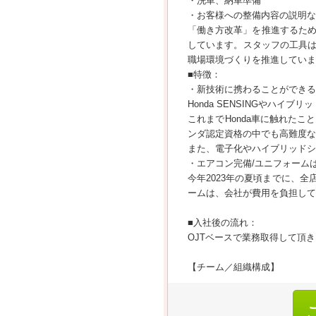
・洗車、納車準備
・お客様への整備内容の説明な
「働き方改革」を推進するため
しています。スタッフの工具
職場環境づくりを推進していま
■特徴：
・新技術に携わることができる
Honda SENSINGやハイ
これまでHonda車に触れた
ンダ認定資格の中でも高難度な
また、電子化やハイブリッドシ
・エアコン完備/ユニフォーム
今年2023年の夏頃までに、
ームは、会社が費用を負担して
■入社後の流れ：
OJTベースで業務取得して頂
【チーム／組織構成】