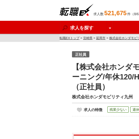
521,675
求人数
件（8/
転職EX
求人を探す
転職EXトップ
>
宮崎県
>
延岡市
>
株式会社ホンダモビ
正社員
【株式会社ホンダ
ーニング/年休120
（正社員）
株式会社ホンダモビリティ九州
求人の特徴
残業少ない
週休