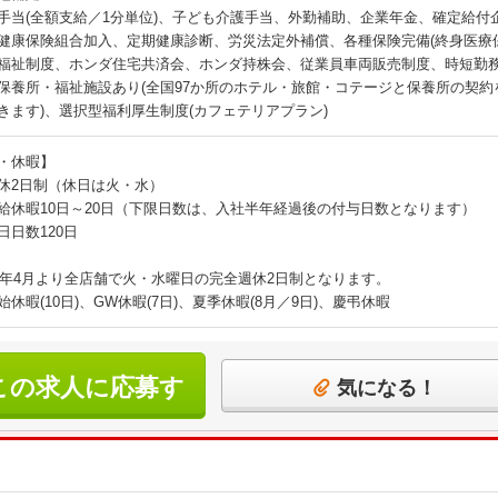
手当(全額支給／1分単位)、子ども介護手当、外勤補助、企業年金、確定給付
健康保険組合加入、定期健康診断、労災法定外補償、各種保険完備(終身医療保
福祉制度、ホンダ住宅共済会、ホンダ持株会、従業員車両販売制度、時短勤務制
保養所・福祉施設あり(全国97か所のホテル・旅館・コテージと保養所の契
きます)、選択型福利厚生制度(カフェテリアプラン)
・休暇】
休2日制（休日は火・水）
給休暇10日～20日（下限日数は、入社半年経過後の付与日数となります）
日日数120日
23年4月より全店舗で火・水曜日の完全週休2日制となります。
始休暇(10日)、GW休暇(7日)、夏季休暇(8月／9日)、慶弔休暇
この求人に応募す
気になる！
る