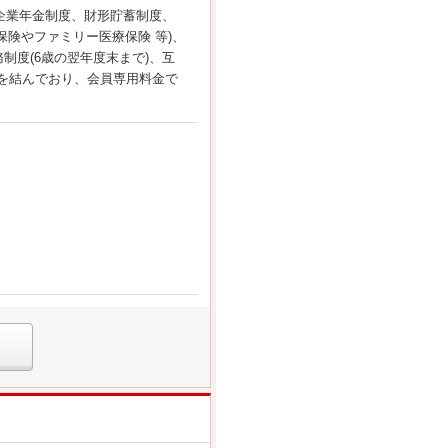
企業年金制度、財形貯蓄制度、
険やファミリー医療保険 等)、
度(6歳の翌年度末まで)、互
約を結んでおり、会員専用料金で