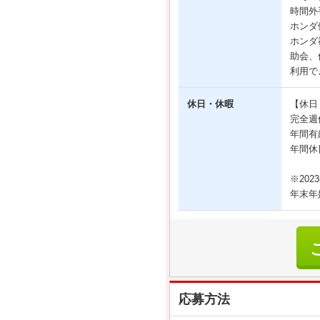
時間外
ホンダ
ホンダ
助会、
利用で
休日・休暇
【休日
完全週
年間有
年間休
※20
年末年
応募方法