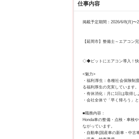
仕事内容
掲載予定期間：2026/6/8(月)〜202
【延岡市】整備士～エアコン完備・
◇◆ピットにエアコン導入！快適
<魅力>
・福利厚生：各種社会保険制度
る福利厚生の充実しています。
・有休消化：月に1日は取得し
・会社全体で「早く帰ろう」と
■職務内容：
Honda車の整備・点検・車
ながっています。
・自動車(国産車の新車・中古