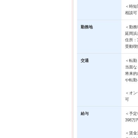
＜時短
相談可
勤務地
＜勤務
延岡浜
住所：
受動喫
交通
＜転勤
当面な
将来的
や転勤
＜オン
可
給与
＜予定
398万
＜賃金