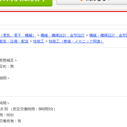
る
（電気、電子、機械）
>
機械・機構設計、金型設計
>
機械・機構設計、金型
製造・設備・配送
>
技能工
>
技能工（整備・メカニック関連）
員
形態補足＞
定め：無
期間＞
時間＞
～18:30 （所定労働時間：8時間0分）
間：60分
労働有無：有