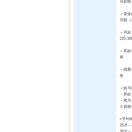
月給制
＜賃金
月額（基
＜月給
225,3
＜昇給
有
＜残業
有
＜給与
・昇給
・賞与
※資格手
<平均
25才～
30才～