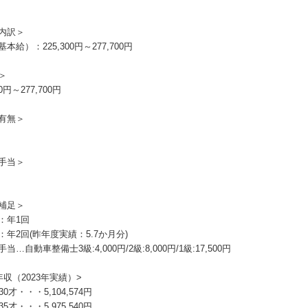
内訳＞
本給）：225,300円～277,700円
＞
00円～277,700円
有無＞
手当＞
補足＞
：年1回
：年2回(昨年度実績：5.7か月分)
当…自動車整備士3級:4,000円/2級:8,000円/1級:17,500円
年収（2023年実績）>
30才・・・5,104,574円
35才・・・5,975,540円