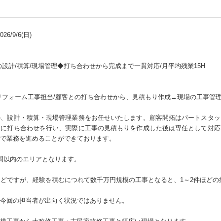
6/9/6(日)
設計/積算/現場管理◆打ち合わせから完成まで一貫対応/月平均残業15H
リフォーム工事担当/顧客との打ち合わせから、見積もり作成→現場の工事管
の、設計・積算・現場管理業務をお任せいたします。顧客開拓はパートスタッ
もに打ち合わせを行い、実際に工事の見積もりを作成した後は専任として対応
で業務を進めることができております。
間以内のエリアとなります。
ほどですが、経験を積むにつれて数千万円規模の工事となると、1～2件ほどの
今回の担当者が出向く状況ではありません。