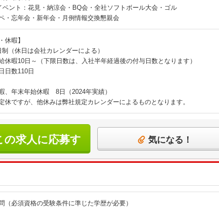
イベント：花見・納涼会・BQ会・全社ソフトボール大会・ゴル
ペ・忘年会・新年会・月例情報交換懇親会
・休暇】
日制（休日は会社カレンダーによる）
給休暇10日～（下限日数は、入社半年経過後の付与日数となります）
日日数110日
暇、年末年始休暇 8日（2024年実績）
定休ですが、他休みは弊社規定カレンダーによるものとなります。
この求人に応募す
気になる！
る
問（必須資格の受験条件に準じた学歴が必要）