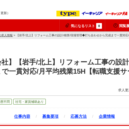
8 更新）
気になるリスト
閲覧
0
の求人情報
> 【岩手/北上】リフォーム工事の設計/積算/現場管理◆打ち合わせから完成まで一貫対応
社】【岩手/北上】リフォーム工事の設計
で一貫対応/月平均残業15H【転職支援
求人更
学歴不問
社宅・家賃補助あり
仕事内容
/
募集要項
/
応募方法
/
企業情報