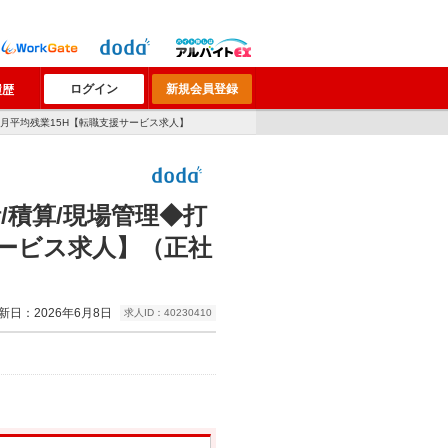
ログイン
新規会員登録
履歴
/月平均残業15H【転職支援サービス求人】
/積算/現場管理◆打
サービス求人】（正社
新日：2026年6月8日
求人ID：40230410