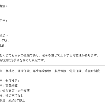
有無＞
手当＞
補足＞
ル年収：
構成：
あくまでも目安の金額であり、選考を通じて上下する可能性があります。
月額)は固定手当を含めた表記です。
当、寮社宅、健康保険、厚生年金保険、雇用保険、労災保険、退職金制度
当・制度補足＞
当：実費精算
：仙台支店・岩手支店
険：補足事項なし
制度：勤続3年以上