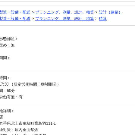
製造・設備・配送
>
プランニング、測量、設計、積算
>
設計（建築）
製造・設備・配送
>
プランニング、測量、設計、積算
>
積算
員
形態補足＞
定め：無
期間＞
時間＞
～17:30 （所定労働時間：8時間0分）
間：60分
労働有無：有
地詳細＞
店
岩手県北上市鬼柳町鷹鳥羽111-1
煙対策：屋内全面禁煙