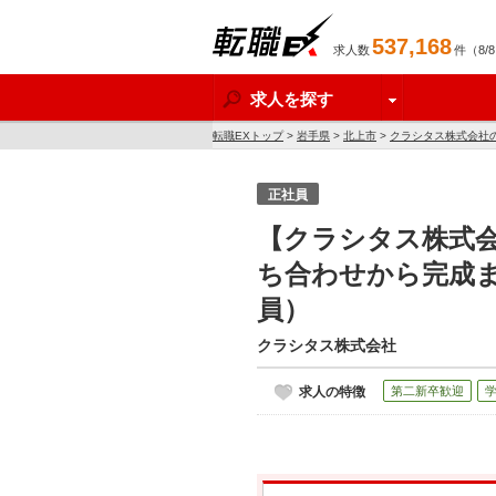
537,168
求人数
件（8/
転職EX
求人を探す
転職EXトップ
>
岩手県
>
北上市
>
クラシタス株式会社
正社員
【クラシタス株式会
ち合わせから完成ま
員）
クラシタス株式会社
求人の特徴
第二新卒歓迎