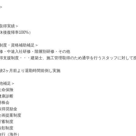
＞
取得実績＞
休後復帰率100%）
制度・資格補助補足＞
修・中途入社研修・階層別研修・その他
得支援制度・・・建築士、施工管理取得のため通学を行うスタッフに対して授
験2ヶ月前より退勤時間前倒し実施
他補足＞
生命保険
健康診断
持株会
取得奨励金
企画提案制度
貯蓄制度
表彰制度
旅行（海外）