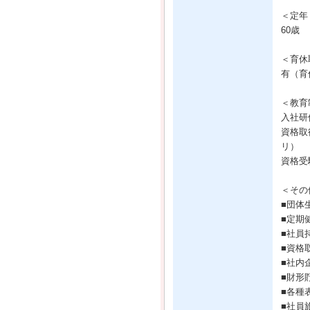
＜定年
60歳
＜育休
有（育
＜教育
入社研
資格取
リ）
資格受
＜その
■団体
■定期
■社員
■資格
■社内
■財形
■各種
■社員