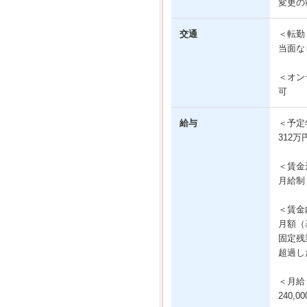
変更の
交通
＜転勤
当面な
＜オン
可
給与
＜予定
312万
＜賃金
月給制
＜賃金
月額（基
固定残業
超過し
＜月給
240,