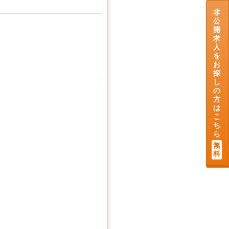
非
公
開
求
人
を
お
探
し
の
方
は
こ
ち
ら
無
料