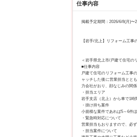
仕事内容
掲載予定期間：2026/6/8(月)〜202
【岩手/北上】リフォーム工事の
＜岩手県北上市/戸建て住宅の
■仕事内容
戸建て住宅のリフォーム工事
ャッチした後に営業担当とと
力会社がおり、顔なじみの関係
・担当エリア
岩手支店（北上）から車で1時
・掛け持ち案件
小規模な案件であれば5～6件
・緊急時対応について
営業担当もおりますので、必ず
・担当案件について