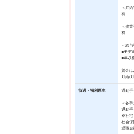
＜昇給
有
＜残業
有
＜給与
■モデ
■年収
賃金は
月給(
待遇・福利厚生
通勤手
＜各手
通勤手
寮社宅
社会保
退職金