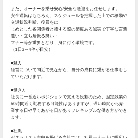
また、オーナーを乗せ安心/安全な送迎をお任せします。
安全運転はもちろん、スケジュールを把握した上での移動や
交通状況判断、役員をは
じめとした各関係者と接する際の節度ある誠実で丁寧な言葉
遣い・立ち居振る舞い・
マナー等が重要となり、身に付く環境です。
（1日3～4件が目安）
■魅力：
経営について間近で見ながら、自分の成長に繋がる仕事をし
ていただけます。
■働き方
社長に一番近いポジションで支える役割のため、固定残業の
50時間近く勤務する可能性はありますが、遅い時間から始
業する日や早くあがる日がありフレキシブルな働き方ができ
ます。
■社風：
ゼネラリスト志向を掲げる当社では、社員一人一人に幅広い