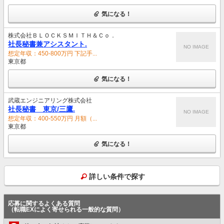
気になる！
株式会社ＢＬＯＣＫＳＭＩＴＨ＆Ｃｏ．
社長秘書兼アシスタント.
NO IMAGE
想定年収：450-800万円 下記手...
東京都
気になる！
武蔵エンジニアリング株式会社
社長秘書 東京/三鷹.
NO IMAGE
想定年収：400-550万円 月額（...
東京都
気になる！
詳しい条件で探す
応募に関するよくある質問
（転職EXによく寄せられる一般的な質問）