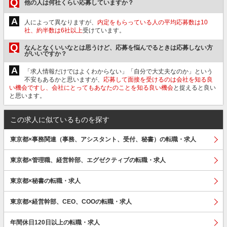
Q
他の人は何社くらい応募していますか？
A
人によって異なりますが、
内定をもらっている人の平均応募数は10
社、約半数は6社以上
受けています。
Q
なんとなくいいなとは思うけど、応募を悩んでるときは応募しない方
がいいですか？
A
「求人情報だけではよくわからない」「自分で大丈夫なのか」という
不安もあるかと思いますが、
応募して面接を受けるのは会社を知る良
い機会ですし、会社にとってもあなたのことを知る良い機会
と捉えると良い
と思います。
この求人に似ているものを探す
東京都×事務関連（事務、アシスタント、受付、秘書）の転職・求人
東京都×管理職、経営幹部、エグゼクティブの転職・求人
東京都×秘書の転職・求人
東京都×経営幹部、CEO、COOの転職・求人
年間休日120日以上の転職・求人