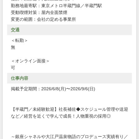
勤務地最寄駅：東京メトロ半蔵門線／半蔵門駅
受動喫煙対策：屋内全面禁煙
変更の範囲：会社の定める事業所
交通
＜転勤＞
無
＜オンライン面接＞
可
仕事内容
掲載予定期間：2026/6/8(月)〜2026/9/6(日)
【半蔵門／未経験歓迎】社長補佐◆スケジュール管理や送迎
など／経営を近くで学んで成長！人物重視の採用◎
～銀座シャネルや大江戸温泉物語のプロデュース実績有り／