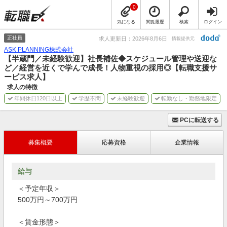
0
気になる
閲覧履歴
検索
ログイン
正社員
求人更新日：2026年8月6日
情報提供元
ASK PLANNING株式会社
【半蔵門／未経験歓迎】社長補佐◆スケジュール管理や送迎な
ど／経営を近くで学んで成長！人物重視の採用◎【転職支援サ
ービス求人】
求人の特徴
年間休日120日以上
学歴不問
未経験歓迎
転勤なし・勤務地限定
PCに転送する
募集概要
応募資格
企業情報
給与
＜予定年収＞
500万円～700万円
＜賃金形態＞