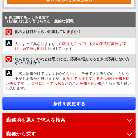
応募に関するよくある質問
（転職EXによく寄せられる一般的な質問）
Q
他の人は何社くらい応募していますか？
A
人によって異なりますが、
内定をもらっている人の平均応募数は10
社、約半数は6社以上
受けています。
Q
なんとなくいいなとは思うけど、応募を悩んでるときは応募しない方
がいいですか？
A
「求人情報だけではよくわからない」「自分で大丈夫なのか」という
不安もあるかと思いますが、
応募して面接を受けるのは会社を知る良
い機会ですし、会社にとってもあなたのことを知る良い機会
と捉えると良い
と思います。
条件を変更する
勤務地を選んで求人を検索
職種から探す