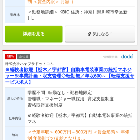
制 ＜賃金内訳＞ 月額（...
＜勤務地詳細＞ KBIC 住所：神奈川県川崎市幸区新
勤務地
川...
詳細を見る
気になる！
NEW
正社員
情報提供元
株式会社ハヤブサドットコム
※経験者歓迎【栃木／宇都宮】自動車電装事業の統括マネジ
ャー※事業計画・収支管理◇転勤無／年収600～【転職支援サ
ービス求人】
学歴不問
転勤なし・勤務地限定
管理職・マネージャー職採用
育児支援制度
求人の特徴
資格取得支援制度
※経験者歓迎【栃木／宇都宮】自動車電装事業の統括
仕事内容
マネ...
＜予定年収＞ 600万円～800万円 ＜賃金形態＞ 年俸
給与
制 年俸制での支給となりま...