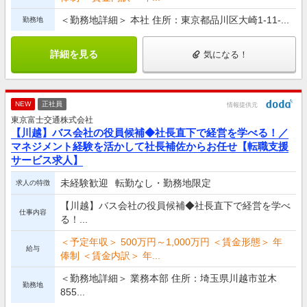
＜勤務地詳細＞ 本社 住所：東京都品川区大崎1-11-...
勤務地
詳細を見る
気になる！
NEW
正社員
情報提供元
東京富士交通株式会社
【川越】バス会社の役員候補◆社長直下で経営を学べる！／
マネジメント経験を活かして社長補佐からお任せ【転職支援
サービス求人】
未経験歓迎
転勤なし・勤務地限定
求人の特徴
【川越】バス会社の役員候補◆社長直下で経営を学べ
仕事内容
る！...
＜予定年収＞ 500万円～1,000万円 ＜賃金形態＞ 年
給与
俸制 ＜賃金内訳＞ 年...
＜勤務地詳細＞ 業務本部 住所：埼玉県川越市並木
勤務地
855...