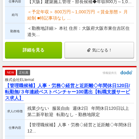
【大阪】建築施工管理・部長候補◆年収800万～1,0...
仕事内容
＜予定年収＞ 800万円～1,000万円 ＜賃金形態＞ 月
給与
給制 ■特記事項なし ...
＜勤務地詳細＞ 本社 住所：大阪府大阪市東住吉区住
勤務地
道矢...
詳細を見る
気になる！
NEW
正社員
情報提供元
株式会社ELternal
【管理職候補】人事・労務◇経営と近距離◇年間休日120日/
転勤無/３年連続ベストベンチャー100選出【転職支援サービ
ス求人】
残業少ない
服装自由
週休2日
年間休日120日以上
求人の特徴
第二新卒歓迎
転勤なし・勤務地限定
【管理職候補】人事・労務◇経営と近距離◇年間休日
仕事内容
12...