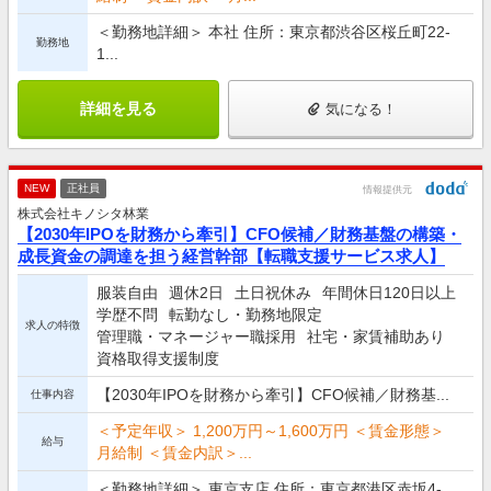
＜勤務地詳細＞ 本社 住所：東京都渋谷区桜丘町22-
勤務地
1...
詳細を見る
気になる！
NEW
正社員
情報提供元
株式会社キノシタ林業
【2030年IPOを財務から牽引】CFO候補／財務基盤の構築・
成長資金の調達を担う経営幹部【転職支援サービス求人】
服装自由
週休2日
土日祝休み
年間休日120日以上
学歴不問
転勤なし・勤務地限定
求人の特徴
管理職・マネージャー職採用
社宅・家賃補助あり
資格取得支援制度
【2030年IPOを財務から牽引】CFO候補／財務基...
仕事内容
＜予定年収＞ 1,200万円～1,600万円 ＜賃金形態＞
給与
月給制 ＜賃金内訳＞...
＜勤務地詳細＞ 東京支店 住所：東京都港区赤坂4-