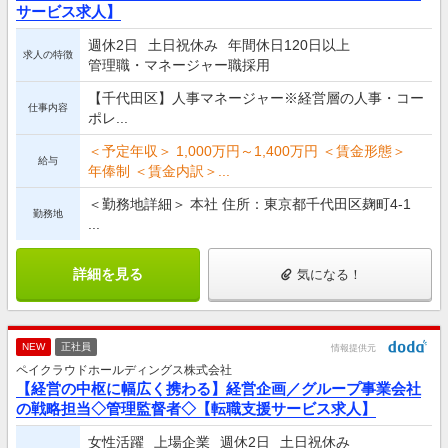
サービス求人】
週休2日
土日祝休み
年間休日120日以上
求人の特徴
管理職・マネージャー職採用
【千代田区】人事マネージャー※経営層の人事・コー
仕事内容
ポレ...
＜予定年収＞ 1,000万円～1,400万円 ＜賃金形態＞
給与
年俸制 ＜賃金内訳＞...
＜勤務地詳細＞ 本社 住所：東京都千代田区麹町4-1
勤務地
...
詳細を見る
気になる！
NEW
正社員
情報提供元
ペイクラウドホールディングス株式会社
【経営の中枢に幅広く携わる】経営企画／グループ事業会社
の戦略担当◇管理監督者◇【転職支援サービス求人】
女性活躍
上場企業
週休2日
土日祝休み