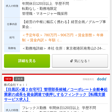
年間休日120日以上
学歴不問
求人の特徴
転勤なし・勤務地限定
管理職・マネージャー職採用
【経営の中枢に幅広く携わる】経営企画／グループ事
仕事内容
業会...
＜予定年収＞ 780万円～906万円 ＜賃金形態＞ 年俸
給与
制 ＜賃金内訳＞ 年額（...
＜勤務地詳細＞ 本社 住所：東京都港区南青山2-24-...
勤務地
詳細を見る
気になる！
NEW
正社員
情報提供元
株式会社Ｙｏｉｉ
【目黒区×週２在宅可】管理部長候補／コーポレート全般◆起
業家の成長を資金調達で後押しするフィンテック【転職支援
サービス求人】
フレックス勤務
年間休日120日以上
学歴不問
求人の特徴