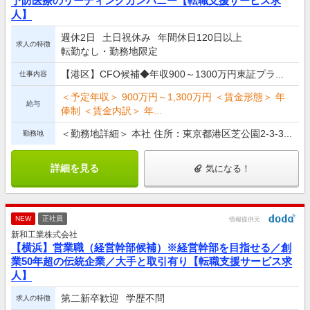
予防医療のリーディングカンパニー【転職支援サービス求
人】
週休2日
土日祝休み
年間休日120日以上
求人の特徴
転勤なし・勤務地限定
【港区】CFO候補◆年収900～1300万円東証プラ...
仕事内容
＜予定年収＞ 900万円～1,300万円 ＜賃金形態＞ 年
給与
俸制 ＜賃金内訳＞ 年...
＜勤務地詳細＞ 本社 住所：東京都港区芝公園2-3-3...
勤務地
詳細を見る
気になる！
NEW
正社員
情報提供元
新和工業株式会社
【横浜】営業職（経営幹部候補）※経営幹部を目指せる／創
業50年超の伝統企業／大手と取引有り【転職支援サービス求
人】
第二新卒歓迎
学歴不問
求人の特徴