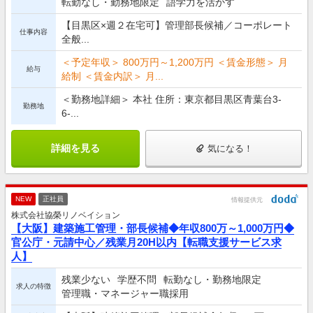
転勤なし・勤務地限定
語学力を活かす
【目黒区×週２在宅可】管理部長候補／コーポレート
仕事内容
全般...
＜予定年収＞ 800万円～1,200万円 ＜賃金形態＞ 月
給与
給制 ＜賃金内訳＞ 月...
＜勤務地詳細＞ 本社 住所：東京都目黒区青葉台3-
勤務地
6-...
詳細を見る
気になる！
NEW
正社員
情報提供元
株式会社協榮リノベイション
【大阪】建築施工管理・部長候補◆年収800万～1,000万円◆
官公庁・元請中心／残業月20H以内【転職支援サービス求
人】
残業少ない
学歴不問
転勤なし・勤務地限定
求人の特徴
管理職・マネージャー職採用