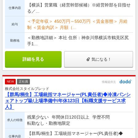
【横浜】営業職（経営幹部候補）※経営幹部を目指せ
仕事内容
る／...
＜予定年収＞ 450万円～550万円 ＜賃金形態＞ 月給
給与
制 ＜賃金内訳＞ 月額（...
＜勤務地詳細＞ 本社 住所：神奈川県横浜市鶴見区尻
勤務地
手1...
詳細を見る
気になる！
NEW
正社員
情報提供元
株式会社スタイルブレッド
【群馬/桐生】工場統括マネージャー(PL責任者)◆冷凍パンシ
ェアトップ級/上場準備中/年休123日【転職支援サービス求
人】
残業少ない
年間休日120日以上
学歴不問
求人の特徴
転勤なし・勤務地限定
【群馬/桐生】工場統括マネージャー(PL責任者)◆
仕事内容