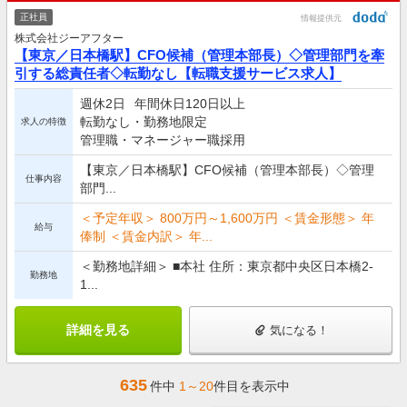
正社員
情報提供元
株式会社ジーアフター
【東京／日本橋駅】CFO候補（管理本部長）◇管理部門を牽
引する総責任者◇転勤なし【転職支援サービス求人】
週休2日
年間休日120日以上
転勤なし・勤務地限定
求人の特徴
管理職・マネージャー職採用
【東京／日本橋駅】CFO候補（管理本部長）◇管理
仕事内容
部門...
＜予定年収＞ 800万円～1,600万円 ＜賃金形態＞ 年
給与
俸制 ＜賃金内訳＞ 年...
＜勤務地詳細＞ ■本社 住所：東京都中央区日本橋2-
勤務地
1...
詳細を見る
気になる！
635
件中
1～20
件目を表示中