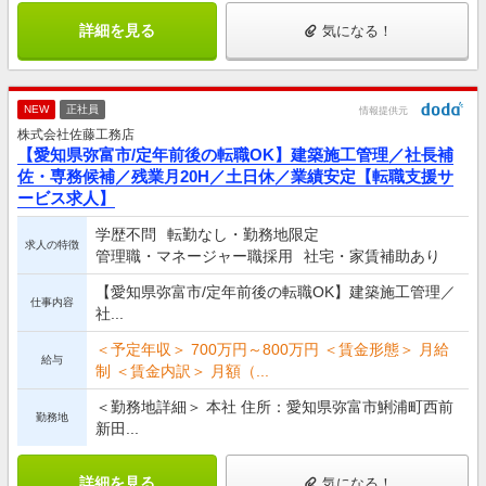
詳細を見る
気になる！
NEW
正社員
情報提供元
株式会社佐藤工務店
【愛知県弥富市/定年前後の転職OK】建築施工管理／社長補
佐・専務候補／残業月20H／土日休／業績安定【転職支援サ
ービス求人】
学歴不問
転勤なし・勤務地限定
求人の特徴
管理職・マネージャー職採用
社宅・家賃補助あり
【愛知県弥富市/定年前後の転職OK】建築施工管理／
仕事内容
社...
＜予定年収＞ 700万円～800万円 ＜賃金形態＞ 月給
給与
制 ＜賃金内訳＞ 月額（...
＜勤務地詳細＞ 本社 住所：愛知県弥富市鯏浦町西前
勤務地
新田...
詳細を見る
気になる！