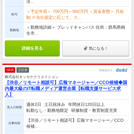
冷...
＜予定年収＞ 700万円～900万円 ＜賃金形態＞ 月給
給与
制 ※当社規定に応じて、ス...
＜勤務地詳細＞ ブレッドキャンパス 住所：群馬県桐
勤務地
生市...
詳細を見る
気になる！
NEW
正社員
情報提供元
株式会社キッカケクリエイション
【渋谷／リモート相談可】広報マネージャー／CCO候補◆国
内最大級のIT転職メディア運営企業【転職支援サービス求
人】
週休2日
土日祝休み
年間休日120日以上
求人の特徴
転勤なし・勤務地限定
研修制度・教育制度充実
【渋谷／リモート相談可】広報マネージャー／CCO
仕事内容
候補...