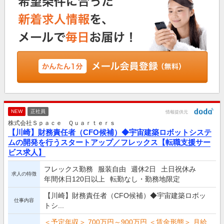
NEW
正社員
情報提供元
株式会社Ｓｐａｃｅ Ｑｕａｒｔｅｒｓ
【川崎】財務責任者（CFO候補）◆宇宙建築ロボットシステ
ムの開発を行うスタートアップ／フレックス【転職支援サー
ビス求人】
フレックス勤務
服装自由
週休2日
土日祝休み
求人の特徴
年間休日120日以上
転勤なし・勤務地限定
【川崎】財務責任者（CFO候補）◆宇宙建築ロボッ
仕事内容
トシ...
＜予定年収＞ 700万円～900万円 ＜賃金形態＞ 月給