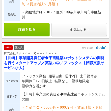
給与
制 ＜賃金内訳＞ 月額（...
＜勤務地詳細＞ KBIC 住所：神奈川県川崎市幸区新
勤務地
川...
詳細を見る
気になる！
NEW
正社員
情報提供元
株式会社Ｓｐａｃｅ Ｑｕａｒｔｅｒｓ
【川崎】事業開発責任者◆宇宙建築ロボットシステムの開発
を行うスタートアップ／英語力◎／フレックス【転職支援サ
ービス求人】
フレックス勤務
服装自由
週休2日
土日祝休み
年間休日120日以上
転勤なし・勤務地限定
求人の特徴
語学力を活かす
【川崎】事業開発責任者◆宇宙建築ロボットシステム
仕事内容
の開...
＜予定年収＞ 600万円～900万円 ＜賃金形態＞ 月給
給与