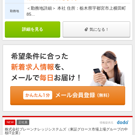
＜勤務地詳細＞ 本社 住所：栃木県宇都宮市上横田町
勤務地
85...
詳細を見る
気になる！
NEW
正社員
情報提供元
株式会社ブレーンナレッジシステムズ（東証グロース市場上場グループの中
核IT企業）