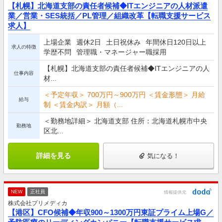
【札幌】北海道支部の責任者候補◆ITエンジニアの人材派遣
業／営業・SES統括／PL管理／組織改革【転職支援サービス
求人】
上場企業
週休2日
土日祝休み
年間休日120日以上
求人の特徴
学歴不問
管理職・マネージャー職採用
【札幌】北海道支部の責任者候補◆ITエンジニアの人
仕事内容
材...
＜予定年収＞ 700万円～900万円 ＜賃金形態＞ 月給
給与
制 ＜賃金内訳＞ 月額（...
＜勤務地詳細＞ 北海道支部 住所：北海道札幌市中央
勤務地
区北...
詳細を見る
気になる！
NEW
正社員
情報提供元
株式会社プリメディカ
【港区】CFO候補◆年収900～1300万円東証プライム上場G／