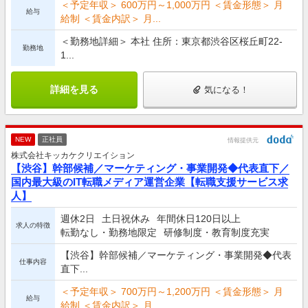
＜予定年収＞ 600万円～1,000万円 ＜賃金形態＞ 月
給与
給制 ＜賃金内訳＞ 月...
＜勤務地詳細＞ 本社 住所：東京都渋谷区桜丘町22-
勤務地
1...
詳細を見る
気になる！
NEW
正社員
情報提供元
株式会社キッカケクリエイション
【渋谷】幹部候補／マーケティング・事業開発◆代表直下／
国内最大級のIT転職メディア運営企業【転職支援サービス求
人】
週休2日
土日祝休み
年間休日120日以上
求人の特徴
転勤なし・勤務地限定
研修制度・教育制度充実
【渋谷】幹部候補／マーケティング・事業開発◆代表
仕事内容
直下...
＜予定年収＞ 700万円～1,200万円 ＜賃金形態＞ 月
給与
給制 ＜賃金内訳＞ 月...