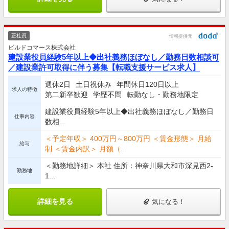
正社員
情報提供元
ビルドコマース株式会社
建設業役員経験5年以上◆出社義務ほぼなし／勤務日数相談可
／建設業許可取得に伴う募集【転職支援サービス求人】
週休2日
土日祝休み
年間休日120日以上
求人の特徴
第二新卒歓迎
学歴不問
転勤なし・勤務地限定
建設業役員経験5年以上◆出社義務ほぼなし／勤務日
仕事内容
数相...
＜予定年収＞ 400万円～800万円 ＜賃金形態＞ 月給
給与
制 ＜賃金内訳＞ 月額（...
＜勤務地詳細＞ 本社 住所：神奈川県大和市深見西2-
勤務地
1...
詳細を見る
気になる！