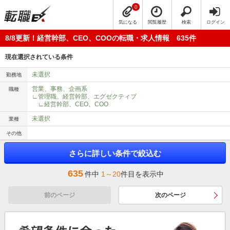
0
気になる
閲覧履歴
検索
ログイン
8/8更新！経営幹部、CEO、COOの転職・求人情報 635件
現在選択されている条件
未選択
勤務地
営業、事務、企画系
職種
∟管理職、経営幹部、エグゼクティブ
∟経営幹部、CEO、COO
未選択
業種
その他
さらに詳しい条件で絞込む
635
件中
1～20
件目を表示中
前のページ
次のページ