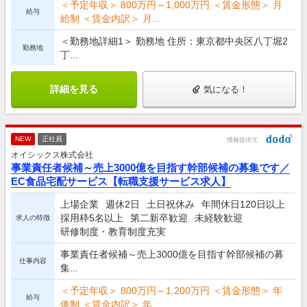
＜予定年収＞ 800万円～1,000万円 ＜賃金形態＞ 月
給与
給制 ＜賃金内訳＞ 月...
＜勤務地詳細1＞ 勤務地 住所：東京都中央区八丁堀2
勤務地
丁...
詳細を見る
気になる！
NEW
正社員
情報提供元
オイシックス株式会社
事業責任者候補～売上3000億を目指す幹部候補の募集です／
EC食品宅配サービス【転職支援サービス求人】
上場企業
週休2日
土日祝休み
年間休日120日以上
採用枠5名以上
第二新卒歓迎
未経験歓迎
求人の特徴
研修制度・教育制度充実
事業責任者候補～売上3000億を目指す幹部候補の募
仕事内容
集...
＜予定年収＞ 800万円～1,200万円 ＜賃金形態＞ 年
給与
俸制 ＜賃金内訳＞ 年...