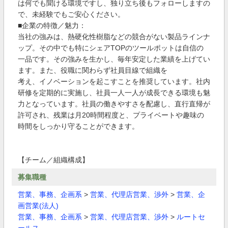
は何でも聞ける環境ですし、独り立ち後もフォローしますの
で、未経験でもご安心ください。
■企業の特徴／魅力：
当社の強みは、熱硬化性樹脂などの競合がない製品ラインナ
ップ。その中でも特にシェアTOPのツールポットは自信の
一品です。その強みを生かし、毎年安定した業績を上げてい
ます。また、役職に関わらず社員目線で組織を
考え、イノベーションを起こすことを推奨しています。社内
研修を定期的に実施し、社員一人一人が成長できる環境も魅
力となっています。社員の働きやすさを配慮し、直行直帰が
許可され、残業は月20時間程度と、プライベートや趣味の
時間をしっかり守ることができます。
【チーム／組織構成】
募集職種
営業、事務、企画系
>
営業、代理店営業、渉外
>
営業、企
画営業(法人)
営業、事務、企画系
>
営業、代理店営業、渉外
>
ルートセ