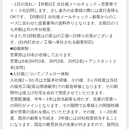
・1日の流れ／【外勤日】出社後メールチェック→営業車で
１～３社訪問します。少し遠方の企業様の際には直行直帰も
OKです。【内勤日】出社後メールチェック→顧客からのニ
ーズに合わせた提案書等の資料作りとなります。出勤日のう
ち外勤は月の半分程度。
※また月1回程度はの富山の工場へ日帰り出張がございま
す。(社内打合せ／工場へ来社される顧客対応)
■組織体制：
営業部は10名が在籍しております。
営業は8名(50代3名、30代3名、20代2名)＋アシスタント２
名(女性)
■入社後について／フォロー体制
入社後2～3か月は大阪本社研修。その後、3ヵ月程度は当社
の福光工場(富山県南砺市)での製造研修となります。その期
間中は借上げ社宅を会社で用意させていただきます。
営業配属後、半年～1年は担当顧客を持たず、先輩の営業へ
の同行がメインとなります。その期間でお客様との関係性構
築や営業の流れを掴んでいただきます。その後、１～2社程
度、既存の顧客を引続き、2年後には10社程度担当すること
になります。固定の教育担当の先輩が付きますので、疑問点