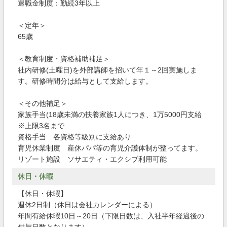
退職金制度：勤続3年以上
＜定年＞
65歳
＜教育制度・資格補助補足＞
社内研修(土曜日)を外部講師を招いて年１～2回実施しま
す。研修時間分は給与として支給します。
＜その他補足＞
家族手当(18歳未満の扶養家族1人につき、1万5000円支給
※上限3名まで
資格手当 各資格等級別に支給あり
育児休業制度 産休パパ等の育児介護体制が整ってます。
リゾート施設 ソサエティ・エクシブ利用可能
休日・休暇
【休日・休暇】
週休2日制（休日は会社カレンダーによる）
年間有給休暇10日～20日（下限日数は、入社半年経過後の