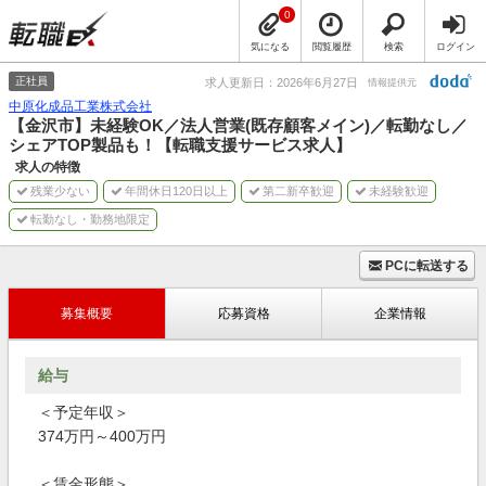
0
気になる
閲覧履歴
検索
ログイン
正社員
求人更新日：2026年6月27日
情報提供元
中原化成品工業株式会社
【金沢市】未経験OK／法人営業(既存顧客メイン)／転勤なし／
シェアTOP製品も！【転職支援サービス求人】
求人の特徴
残業少ない
年間休日120日以上
第二新卒歓迎
未経験歓迎
転勤なし・勤務地限定
PCに転送する
募集概要
応募資格
企業情報
給与
＜予定年収＞
374万円～400万円
＜賃金形態＞