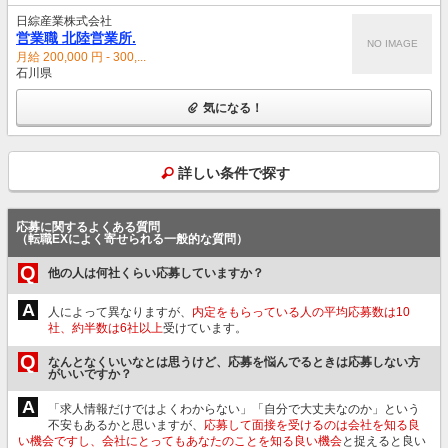
日綜産業株式会社
営業職 北陸営業所.
NO IMAGE
月給 200,000 円 - 300,...
石川県
気になる！
詳しい条件で探す
応募に関するよくある質問
（転職EXによく寄せられる一般的な質問）
Q
他の人は何社くらい応募していますか？
A
人によって異なりますが、
内定をもらっている人の平均応募数は10
社、約半数は6社以上
受けています。
Q
なんとなくいいなとは思うけど、応募を悩んでるときは応募しない方
がいいですか？
A
「求人情報だけではよくわからない」「自分で大丈夫なのか」という
不安もあるかと思いますが、
応募して面接を受けるのは会社を知る良
い機会ですし、会社にとってもあなたのことを知る良い機会
と捉えると良い