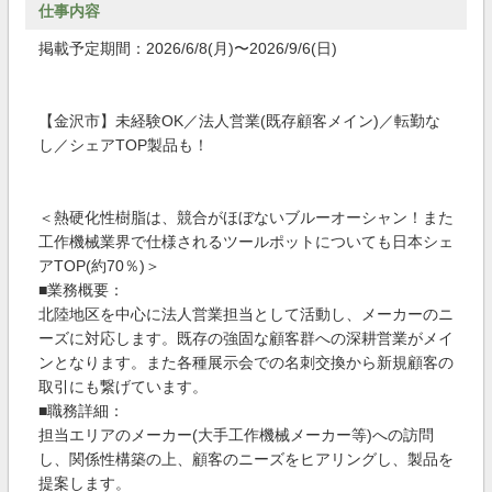
仕事内容
掲載予定期間：2026/6/8(月)〜2026/9/6(日)
【金沢市】未経験OK／法人営業(既存顧客メイン)／転勤な
し／シェアTOP製品も！
＜熱硬化性樹脂は、競合がほぼないブルーオーシャン！また
工作機械業界で仕様されるツールポットについても日本シェ
アTOP(約70％)＞
■業務概要：
北陸地区を中心に法人営業担当として活動し、メーカーのニ
ーズに対応します。既存の強固な顧客群への深耕営業がメイ
ンとなります。また各種展示会での名刺交換から新規顧客の
取引にも繋げています。
■職務詳細：
担当エリアのメーカー(大手工作機械メーカー等)への訪問
し、関係性構築の上、顧客のニーズをヒアリングし、製品を
提案します。