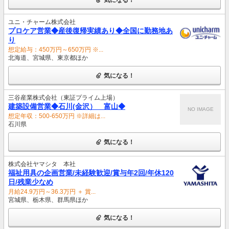
ユニ・チャーム株式会社
プロケア営業◆産後復帰実績あり◆全国に勤務地あ
り
想定給与：450万円～650万円 ※...
北海道、宮城県、東京都ほか
気になる！
三谷産業株式会社（東証プライム上場）
建築設備営業◆石川(金沢） 富山◆
NO IMAGE
想定年収：500-650万円 ※詳細は...
石川県
気になる！
株式会社ヤマシタ 本社
福祉用具の企画営業/未経験歓迎/賞与年2回/年休120
日/残業少なめ
月給24.9万円～36.3万円 ＋ 賞...
宮城県、栃木県、群馬県ほか
気になる！