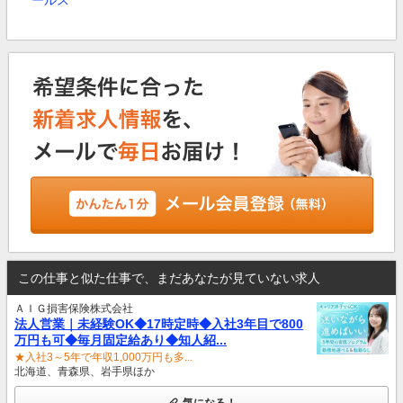
ールス
この仕事と似た仕事で、まだあなたが見ていない求人
ＡＩＧ損害保険株式会社
法人営業｜未経験OK◆17時定時◆入社3年目で800
万円も可◆毎月固定給あり◆知人紹...
★入社3～5年で年収1,000万円も多...
北海道、青森県、岩手県ほか
気になる！