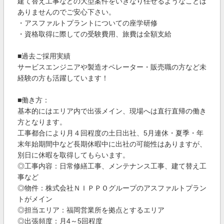
建て替え工事などの大型案件をいきなり任せるようなことは
ありませんのでご安心下さい。
・アスファルトプラントについての座学研修
・資格取得に際しての受験費用、旅費は全額支給
■過去ご採用実績
サービスエンジニアや製造オペレーター・販売職の方など未
経験の方も活躍しています！
■働き方：
基本的にはエリア内で出張メイン、現場へは直行直帰の働き
方となります。
工事都合により月４回程度の土日出社、5月連休・夏季・年
末年始期間中など長期休暇中に出社の可能性はありますが、
別日に休暇を取得してもらいます。
◎工事内容：日常修繕工事、メンテナンス工事、建て替え工
事など
◎物件：株式会社ＮＩＰＰＯグループのアスファルトプラン
トがメイン
◎担当エリア：福岡営業所を拠点とするエリア
◎出張頻度：月4～5回程度