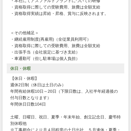
・本社にてアスファルトプラントについての研修
・資格取得に際しての受験費用、旅費は全額支給
・資格取得実績は昇給・昇格、賞与に反映されます。
＜その他補足＞
・継続雇用制度(再雇用)（全従業員利用可）
・資格取得に際しての受験費用、旅費は全額支給
・出張手当（会社規定に基づき支給）
・車通勤可（但し駐車場は個人負担）
休日・休暇
【休日・休暇】
週休2日制（休日は土日のみ）
年間有給休暇10日～20日（下限日数は、入社半年経過後の
付与日数となります）
年間休日日数104日
土曜、日曜日、祝日、夏季・年末年始、創立記念日、慶弔特
別休暇他
※工事都合により月４回程度の土日出社、５月連休・夏季・