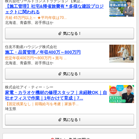
株式会社ワールドコンストラクション 【東証...
【施工管理】社宅&帰省旅費有＊多様な建設プロジ
ェクトに関われる
月給 45万円以上～ ★平均年収は70...
北海道、青森県、岩手県ほか
気になる！
住友不動産ハウジング株式会社
施⼯・品質管理／年収400万～800万円
想定年収400万円〜800万円＋賞与 ...
北海道、青森県、岩手県ほか
気になる！
株式会社アイ・ティー・シー
家電・カラオケ機材の修理スタッフ｜未経験OK｜自
社オフィスで作業｜1年かけて育成｜7...
【固定残業なし｜前職給与を考慮｜家族手...
埼玉県
気になる！