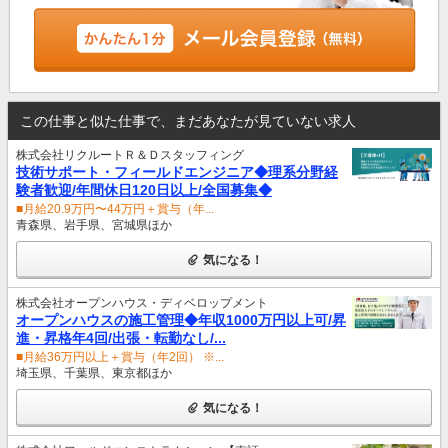
この仕事と似た仕事で、まだあなたが見ていない求人
株式会社リクルートＲ＆Ｄスタッフィング
技術サポート・フィールドエンジニア◆理系分野経
験者歓迎/年間休日120日以上/全国募集◆
■月給20.9万円〜44万円＋賞与（年...
青森県、岩手県、宮城県ほか
気になる！
株式会社オープンハウス・ディベロップメント
オープンハウスの施工管理◆年収1000万円以上可/昇
進・昇格年4回/出張・転勤なし/...
■月給36万円以上＋賞与（年2回） ※...
埼玉県、千葉県、東京都ほか
気になる！