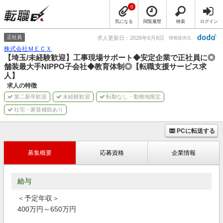
0
気になる
閲覧履歴
検索
ログイン
正社員
求人更新日：2026年6月8日
情報提供元
株式会社ＭＥＣＸ
【埼玉/未経験歓迎】工事現場サポート◆安定企業で正社員に◎
舗装最大手NIPPO子会社◆教育体制◎【転職支援サービス求
人】
求人の特徴
第二新卒歓迎
未経験歓迎
転勤なし・勤務地限定
社宅・家賃補助あり
PCに転送する
募集概要
応募資格
企業情報
給与
＜予定年収＞
400万円～650万円