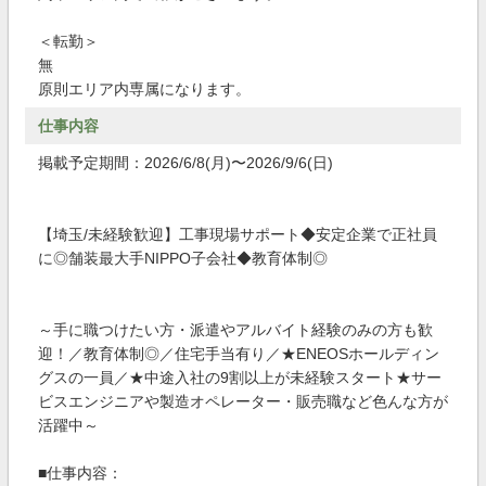
＜転勤＞
無
原則エリア内専属になります。
仕事内容
掲載予定期間：2026/6/8(月)〜2026/9/6(日)
【埼玉/未経験歓迎】工事現場サポート◆安定企業で正社員
に◎舗装最大手NIPPO子会社◆教育体制◎
～手に職つけたい方・派遣やアルバイト経験のみの方も歓
迎！／教育体制◎／住宅手当有り／★ENEOSホールディン
グスの一員／★中途入社の9割以上が未経験スタート★サー
ビスエンジニアや製造オペレーター・販売職など色んな方が
活躍中～
■仕事内容：