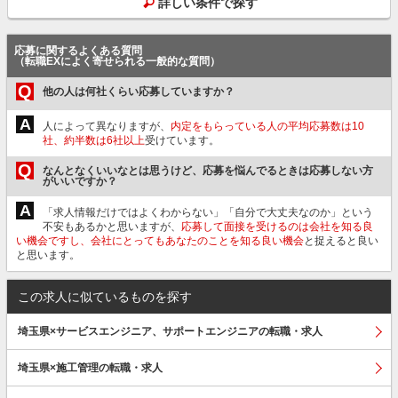
詳しい条件で探す
応募に関するよくある質問
（転職EXによく寄せられる一般的な質問）
Q
他の人は何社くらい応募していますか？
A
人によって異なりますが、
内定をもらっている人の平均応募数は10
社、約半数は6社以上
受けています。
Q
なんとなくいいなとは思うけど、応募を悩んでるときは応募しない方
がいいですか？
A
「求人情報だけではよくわからない」「自分で大丈夫なのか」という
不安もあるかと思いますが、
応募して面接を受けるのは会社を知る良
い機会ですし、会社にとってもあなたのことを知る良い機会
と捉えると良い
と思います。
この求人に似ているものを探す
埼玉県×サービスエンジニア、サポートエンジニアの転職・求人
埼玉県×施工管理の転職・求人