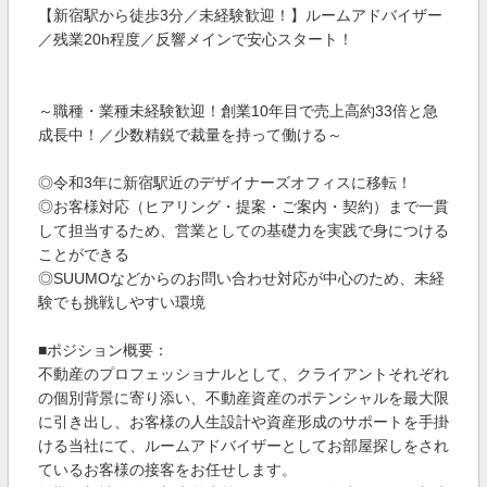
【新宿駅から徒歩3分／未経験歓迎！】ルームアドバイザー
／残業20h程度／反響メインで安心スタート！
～職種・業種未経験歓迎！創業10年目で売上高約33倍と急
成長中！／少数精鋭で裁量を持って働ける～
◎令和3年に新宿駅近のデザイナーズオフィスに移転！
◎お客様対応（ヒアリング・提案・ご案内・契約）まで一貫
して担当するため、営業としての基礎力を実践で身につける
ことができる
◎SUUMOなどからのお問い合わせ対応が中心のため、未経
験でも挑戦しやすい環境
■ポジション概要：
不動産のプロフェッショナルとして、クライアントそれぞれ
の個別背景に寄り添い、不動産資産のポテンシャルを最大限
に引き出し、お客様の人生設計や資産形成のサポートを手掛
ける当社にて、ルームアドバイザーとしてお部屋探しをされ
ているお客様の接客をお任せします。