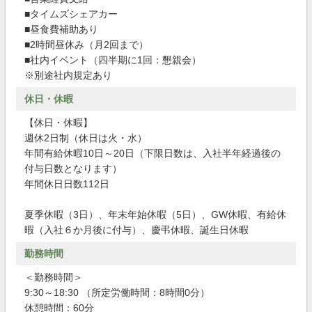
■タイムズシェアカー
■昼食費補助あり
■2時間昼休み（月2回まで）
■社内イベント（四半期に1回：懇親会）
※別途社内規定あり
休日・休暇
【休日・休暇】
週休2日制（休日は火・水）
年間有給休暇10日～20日（下限日数は、入社半年経過後の
付与日数となります）
年間休日日数112日
夏季休暇（3日）、年末年始休暇（5日）、GW休暇、有給休
暇（入社６か月後に付与）、慶弔休暇、誕生日休暇
勤務時間
＜勤務時間＞
9:30～18:30 （所定労働時間：8時間0分）
休憩時間：60分