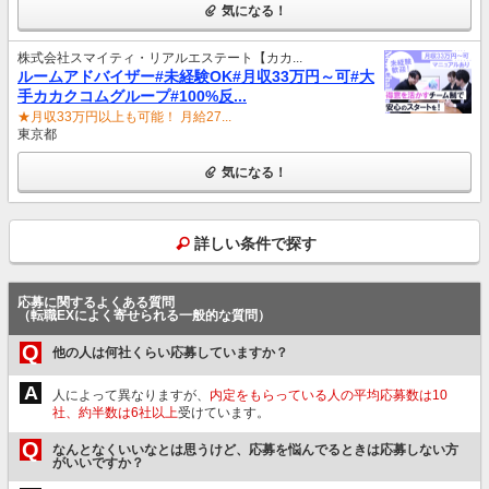
気になる！
株式会社スマイティ・リアルエステート【カカ...
ルームアドバイザー#未経験OK#月収33万円～可#大
手カカクコムグループ#100%反...
★月収33万円以上も可能！ 月給27...
東京都
気になる！
詳しい条件で探す
応募に関するよくある質問
（転職EXによく寄せられる一般的な質問）
Q
他の人は何社くらい応募していますか？
A
人によって異なりますが、
内定をもらっている人の平均応募数は10
社、約半数は6社以上
受けています。
Q
なんとなくいいなとは思うけど、応募を悩んでるときは応募しない方
がいいですか？