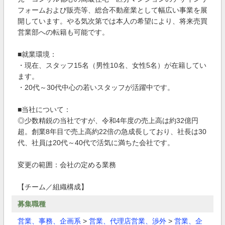
フォームおよび販売等、総合不動産業として幅広い事業を展
開しています。やる気次第では本人の希望により、将来売買
営業部への転籍も可能です。
■就業環境：
・現在、スタッフ15名（男性10名、女性5名）が在籍してい
ます。
・20代～30代中心の若いスタッフが活躍中です。
■当社について：
◎少数精鋭の当社ですが、令和4年度の売上高は約32億円
超。創業8年目で売上高約22倍の急成長しており、社長は30
代、社員は20代～40代で活気に満ちた会社です。
変更の範囲：会社の定める業務
【チーム／組織構成】
募集職種
営業、事務、企画系
>
営業、代理店営業、渉外
>
営業、企