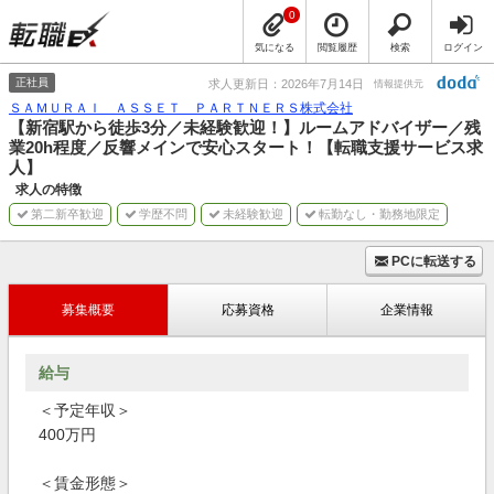
0
気になる
閲覧履歴
検索
ログイン
正社員
求人更新日：2026年7月14日
情報提供元
ＳＡＭＵＲＡＩ ＡＳＳＥＴ ＰＡＲＴＮＥＲＳ株式会社
【新宿駅から徒歩3分／未経験歓迎！】ルームアドバイザー／残
業20h程度／反響メインで安心スタート！【転職支援サービス求
人】
求人の特徴
第二新卒歓迎
学歴不問
未経験歓迎
転勤なし・勤務地限定
PCに転送する
募集概要
応募資格
企業情報
給与
＜予定年収＞
400万円
＜賃金形態＞