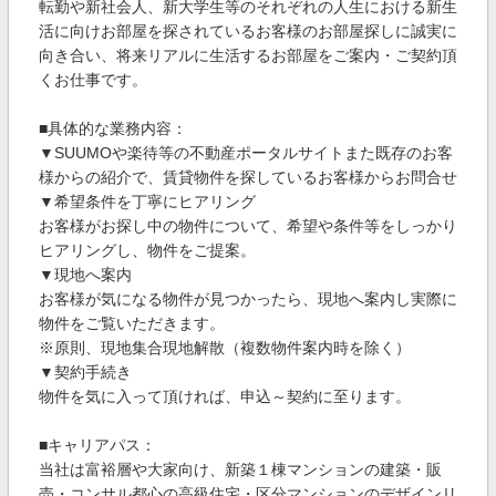
転勤や新社会人、新大学生等のそれぞれの人生における新生
活に向けお部屋を探されているお客様のお部屋探しに誠実に
向き合い、将来リアルに生活するお部屋をご案内・ご契約頂
くお仕事です。
■具体的な業務内容：
▼SUUMOや楽待等の不動産ポータルサイトまた既存のお客
様からの紹介で、賃貸物件を探しているお客様からお問合せ
▼希望条件を丁寧にヒアリング
お客様がお探し中の物件について、希望や条件等をしっかり
ヒアリングし、物件をご提案。
▼現地へ案内
お客様が気になる物件が見つかったら、現地へ案内し実際に
物件をご覧いただきます。
※原則、現地集合現地解散（複数物件案内時を除く）
▼契約手続き
物件を気に入って頂ければ、申込～契約に至ります。
■キャリアパス：
当社は富裕層や大家向け、新築１棟マンションの建築・販
売・コンサル都心の高級住宅・区分マンションのデザインリ