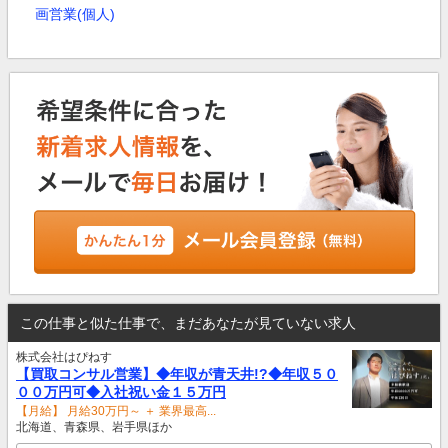
画営業(個人)
この仕事と似た仕事で、まだあなたが見ていない求人
株式会社はぴねす
【買取コンサル営業】◆年収が青天井!?◆年収５０
００万円可◆入社祝い金１５万円
【月給】 月給30万円～ ＋ 業界最高...
北海道、青森県、岩手県ほか