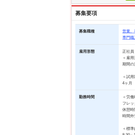
募集要項
募集職種
営業、
専門職
雇用形態
正社
＜雇用
期間の
＜試用
4ヶ月
勤務時間
＜労働
フレッ
休憩時
時間外
＜標準
8:30～1