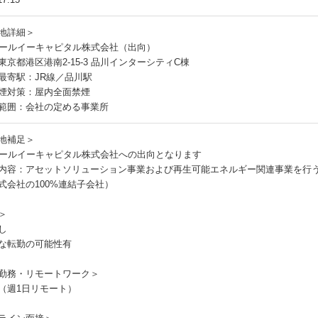
地詳細＞
アールイーキャピタル株式会社（出向）
東京都港区港南2-15-3 品川インターシティC棟
最寄駅：JR線／品川駅
煙対策：屋内全面禁煙
範囲：会社の定める事業所
地補足＞
アールイーキャピタル株式会社への出向となります
内容：アセットソリューション事業および再生可能エネルギー関連事業を行う
式会社の100%連結子会社）
＞
し
な転勤の可能性有
勤務・リモートワーク＞
（週1日リモート）