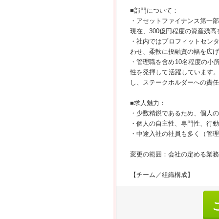
■部門について：
・アセットファイナンス第一部
現在、300億円程度の資産残
・社内ではプロフィットセン
わせ、柔軟に投融資の幅を広げ
・管理職を含め10名程度の小
性を発揮して活躍しています
し、ステークホルダーへの責任
■求人魅力：
・少数精鋭であるため、個人の
・個人の自主性、専門性、行動
・中途入社の社員も多く（管理
変更の範囲：会社の定める業務
【チーム／組織構成】