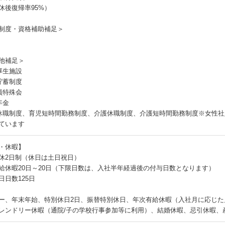
休後復帰率95%）
制度・資格補助補足＞
他補足＞
厚生施設
貯蓄制度
員特殊会
年金
休職制度、育児短時間勤務制度、介護休職制度、介護短時間勤務制度※女性
ています
・休暇】
休2日制（休日は土日祝日）
給休暇20日～20日（下限日数は、入社半年経過後の付与日数となります）
日日数125日
ー、年末年始、特別休日2日、振替特別休日、年次有給休暇（入社月に応じた
レンドリー休暇（通院/子の学校行事参加等に利用）、結婚休暇、忌引休暇、