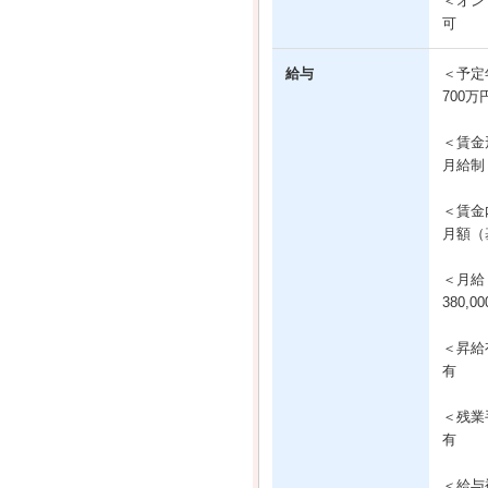
＜オン
可
給与
＜予定
700万
＜賃金
月給制
＜賃金
月額（基
＜月給
380,0
＜昇給
有
＜残業
有
＜給与