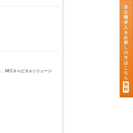
非
公
開
求
人
を
お
探
し
の
方
は
こ
、NECキャピタルソリューシ
ち
ら
無
料