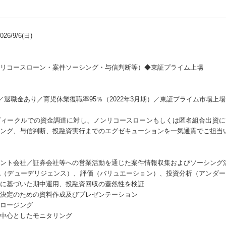
6/9/6(日)
リコースローン・案件ソーシング・与信判断等）◆東証プライム上場
／退職金あり／育児休業復職率95％（2022年3月期）／東証プライム市場上
ヴィークルでの資金調達に対し、ノンリコースローンもしくは匿名組合出資に
シング、与信判断、投融資実行までのエグゼキューションを一気通貫でご担当
ント会社／証券会社等への営業活動を通じた案件情報収集およびソーシング
認（デューデリジェンス）、評価（バリュエーション）、投資分析（アンダー
に基づいた期中運用、投融資回収の蓋然性を検証
決定のための資料作成及びプレゼンテーション
ロージング
中心としたモニタリング