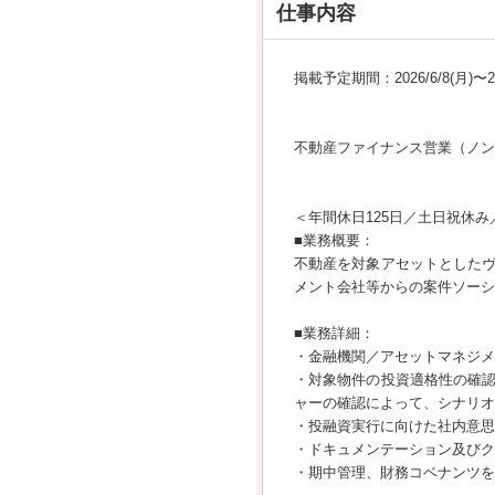
仕事内容
掲載予定期間：2026/6/8(月)〜202
不動産ファイナンス営業（ノン
＜年間休日125日／土日祝休み
■業務概要：
不動産を対象アセットとした
メント会社等からの案件ソー
■業務詳細：
・金融機関／アセットマネジメ
・対象物件の投資適格性の確
ャーの確認によって、シナリオ
・投融資実行に向けた社内意思
・ドキュメンテーション及びク
・期中管理、財務コベナンツを