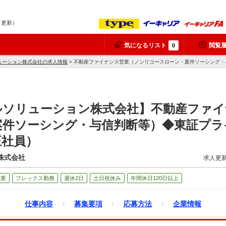
8 更新）
気になるリスト
閲覧
0
ューション株式会社の求人情報
> 不動産ファイナンス営業（ノンリコースローン・案件ソーシング
ルソリューション株式会社】不動産ファイ
案件ソーシング・与信判断等）◆東証プラ
正社員）
株式会社
求人更新
企業
フレックス勤務
週休2日
土日祝休み
年間休日120日以上
仕事内容
/
募集要項
/
応募方法
/
企業情報