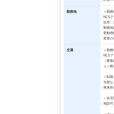
勤務地
＜勤務
NCS
住所：
勤務地
受動喫
変更の
交通
＜勤務
NCS
（事業
ョン株
＜転勤
当面な
将来的
＜在宅
相談可