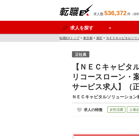
536,372
求人数
件（8/
転職EX
求人を探す
転職EXトップ
>
東京都
>
港区
>
ＮＥＣキャピタルソリ
人】
正社員
【ＮＥＣキャピタ
リコースローン・
サービス求人】（
ＮＥＣキャピタルソリューション
求人の特徴
女性活躍
上場