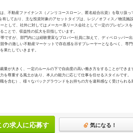
は、不動産ファイナンス（ノンリコースローン、匿名組合出資）を取り扱っ
高を有しており、主な投資対象のアセットタイプは、レジ／オフィス／物流施
ターとして、社外に対してはメーカー系リース会社として一定のプレゼンスを
ることで、収益性の拡大を目指しています。
所帯ですが、部門内には経験豊富なプロパー社員に加えて、ディベロッパー
。競争の激しい不動産マーケットで存在感を示すプレーヤーとなるべく、専門
を果たしていきます。
裁量が大きく、一定のルールの下で自由度の高い働き方をすることができま
力を尊重する風土があり、本人の能力に応じて仕事を任せるスタイルです。
職を含む）、様々なバックグラウンドをお持ちの方を違和感なく受けられる
この求人に応募す
気になる！