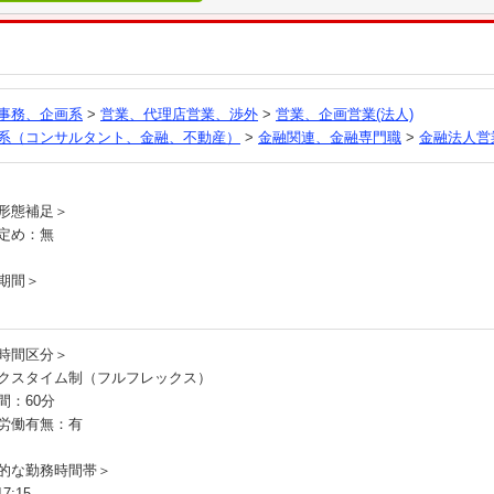
る
事務、企画系
>
営業、代理店営業、渉外
>
営業、企画営業(法人)
系（コンサルタント、金融、不動産）
>
金融関連、金融専門職
>
金融法人営
員
形態補足＞
定め：無
期間＞
時間区分＞
クスタイム制（フルフレックス）
間：60分
労働有無：有
的な勤務時間帯＞
7:15