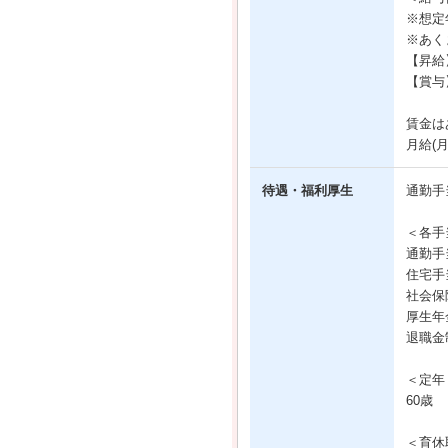
※想定
※あく
【昇給
【賞与
賃金は
月給(
待遇・福利厚生
通勤手
＜各手
通勤手
住宅手
社会保
厚生年
退職金
＜定年
60歳
＜育休