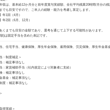
年収は、基本給12か月分と前年度賞与実績額、全社平均残業20時間/月分の
までも目安ですので、ご本人の経験・能力を考慮し算定します。
】年1回（4月）
】年2回（6月、12月）
あくまでも目安の金額であり、選考を通じて上下する可能性があります。
月額)は固定手当を含めた表記です。
当、住宅手当、健康保険、厚生年金保険、雇用保険、労災保険、厚生年金基
当・制度補足＞
当：補足事項なし
当：家賃補助手当（社内規定により対象者に支給）
険：補足事項なし
金基金：補足事項なし
制度：補足事項なし
＞
取得実績＞