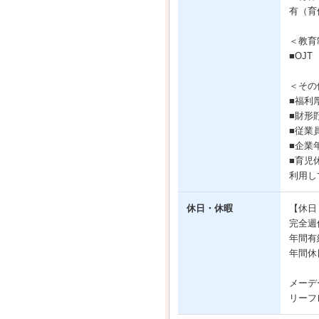
有（育
＜教育
■OJT
＜その
■福利
■財形
■従業
■企業
■育児
利用し
休日・休暇
【休日
完全週
年間有
年間休
メーデ
リーフ