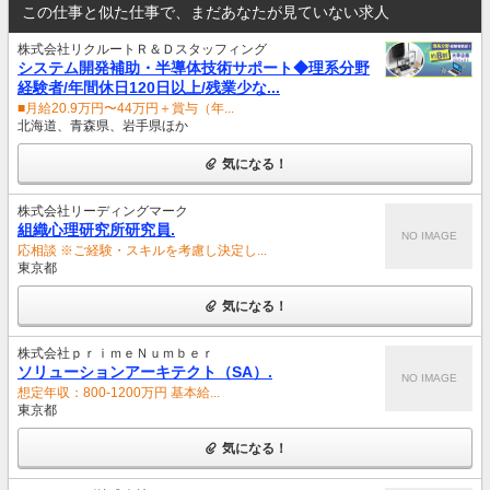
この仕事と似た仕事で、まだあなたが見ていない求人
株式会社リクルートＲ＆Ｄスタッフィング
システム開発補助・半導体技術サポート◆理系分野
経験者/年間休日120日以上/残業少な...
■月給20.9万円〜44万円＋賞与（年...
北海道、青森県、岩手県ほか
気になる！
株式会社リーディングマーク
組織心理研究所研究員.
NO IMAGE
応相談 ※ご経験・スキルを考慮し決定し...
東京都
気になる！
株式会社ｐｒｉｍｅＮｕｍｂｅｒ
ソリューションアーキテクト（SA）.
NO IMAGE
想定年収：800-1200万円 基本給...
東京都
気になる！