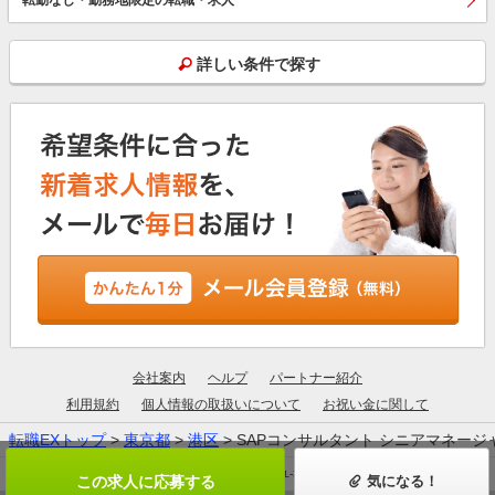
詳しい条件で探す
会社案内
ヘルプ
パートナー紹介
利用規約
個人情報の取扱いについて
お祝い金に関して
転職EXトップ
>
東京都
>
港区
> SAPコンサルタント シニアマネー
厚生労働大臣許可：13-ユ-305190
この求人に応募する
気になる！