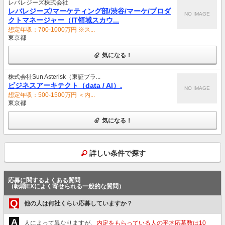
レバレジーズ株式会社
レバレジーズ/マーケティング部/渋谷/マーケ/プロダ
NO IMAGE
クトマネージャー（IT領域スカウ...
想定年収：700-1000万円 ※ス...
東京都
気になる！
株式会社Sun Asterisk（東証プラ...
ビジネスアーキテクト（data / AI）.
NO IMAGE
想定年収：500-1500万円 ＜内...
東京都
気になる！
詳しい条件で探す
応募に関するよくある質問
（転職EXによく寄せられる一般的な質問）
Q
他の人は何社くらい応募していますか？
A
人によって異なりますが、
内定をもらっている人の平均応募数は10