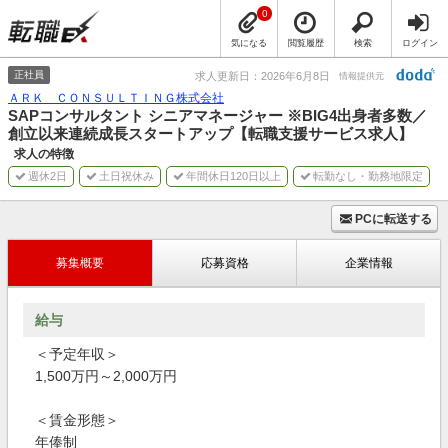
0
気になる
閲覧履歴
検索
ログイン
正社員
求人更新日：2026年6月8日
情報提供元
ＡＲＫ ＣＯＮＳＵＬＴＩＮＧ株式会社
SAPコンサルタント シニアマネージャー ※BIG4出身者多数／
創立以来連続成長スタートアップ【転職支援サービス求人】
求人の特徴
週休2日
土日祝休み
年間休日120日以上
転勤なし・勤務地限定
PCに転送する
募集概要
応募資格
企業情報
給与
＜予定年収＞
1,500万円～2,000万円
＜賃金形態＞
年俸制