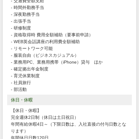
- 交通費全額支給
- 時間外勤務手当
- 深夜勤務手当
- 出張手当
- 研修制度
- 資格取得時 費用全額補助（要事前申請）
- WEB英会話講座の利用費全額補助
- リモートワーク可能
- 服装自由（ビジネスカジュアル）
- 業務用PC、業務用携帯（iPhone）貸与 ほか
- 確定拠出年金制度
- 育児休業制度
- 社員旅行
- 部活動
休日・休暇
【休日・休暇】
完全週休2日制（休日は土日祝日）
年間有給休暇4日～（下限日数は、入社直後の付与日数とな
ります）
年間休日日数120日