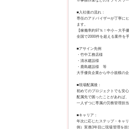
※事務作業などのオフィスワー
■入社後の流れ：
専任のアドバイザーが丁寧に
ます。
【稼働率約97％！中小～大手
全国で2000件を超える案件
■アサイン先例
・竹中工務店様
・清水建設様
・鹿島建設様 等
大手優良企業から中小規模の企
■現場配属後：
初めてのプロジェクトでも安心
配属先で困ったことがあれば、
一人ずつに専属の労務管理担当
■キャリア：
年次に応じたステップ・キャリ
例）実務3年目に現場管理を担