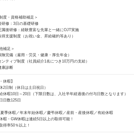
制度・資格補助補足＞
後研修：3日の基礎研修
配属後研修：経験豊富な先輩と一緒にOJT実施
取得支援制度（お祝い金、昇給確約等あり）
他補足＞
保険完備（雇用・労災・健康・厚生年金）
センティブ制度（社員紹介1名につき10万円の支給）
健康診断
・休暇】
休2日制（休日は土日祝日）
給休暇10日～20日（下限日数は、入社半年経過後の付与日数となります）
日日数125日
／夏季休暇／年末年始休暇／慶弔休暇／産前・産後休暇／有給休暇
休暇・GW休暇は連続5日以上の取得可能！
取得率50％以上！