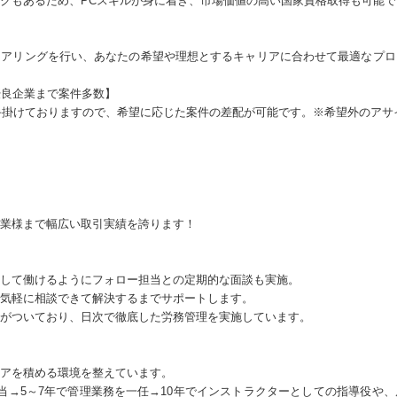
クもあるため、PCスキルが身に着き、市場価値の高い国家資格取得も可能で
ヒアリングを行い、あなたの希望や理想とするキャリアに合わせて最適なプロ
優良企業まで案件多数】
を手掛けておりますので、希望に応じた案件の差配が可能です。※希望外のア
業様まで幅広い取引実績を誇ります！
して働けるようにフォロー担当との定期的な面談も実施。
気軽に相談できて解決するまでサポートします。
がついており、日次で徹底した労務管理を実施しています。
アを積める環境を整えています。
当→5～7年で管理業務を一任→10年でインストラクターとしての指導役や