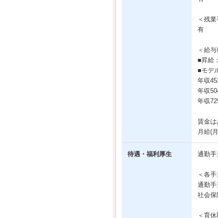
＜残業
有
＜給与
■昇給
■モデ
年収45
年収50
年収72
賃金は
月給(
待遇・福利厚生
通勤手
＜各手
通勤手
社会保
＜育休