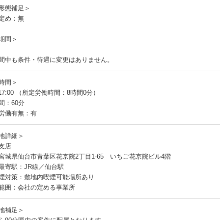
形態補足＞
定め：無
期間＞
間中も条件・待遇に変更はありません。
時間＞
～17:00 （所定労働時間：8時間0分）
間：60分
労働有無：有
地詳細＞
支店
宮城県仙台市青葉区花京院2丁目1-65 いちご花京院ビル4階
最寄駅：JR線／仙台駅
煙対策：敷地内喫煙可能場所あり
範囲：会社の定める事業所
地補足＞