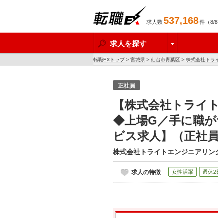
537,168
求人数
件（8/
転職EX
求人を探す
転職EXトップ
>
宮城県
>
仙台市青葉区
>
株式会社トラ
ス求人】
正社員
【株式会社トライ
◆上場G／手に職が
ビス求人】（正社
株式会社トライトエンジニアリン
求人の特徴
女性活躍
週休2