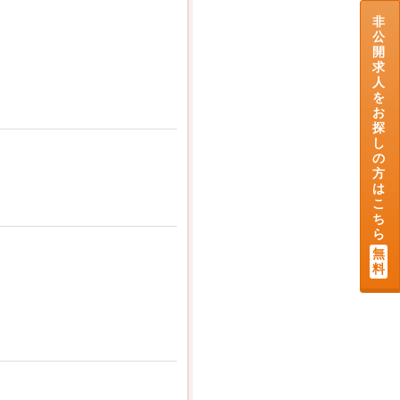
非
公
開
求
人
を
お
探
し
の
方
は
こ
ち
ら
無
料