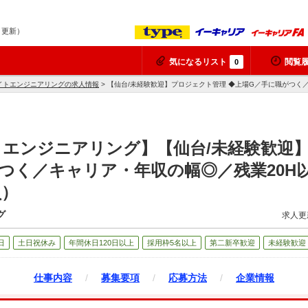
8 更新）
気になるリスト
閲覧
0
イトエンジニアリングの求人情報
> 【仙台/未経験歓迎】プロジェクト管理 ◆上場G／手に職がつく
トエンジニアリング】【仙台/未経験歓迎
つく／キャリア・年収の幅◎／残業20H
員）
グ
求人更
日
土日祝休み
年間休日120日以上
採用枠5名以上
第二新卒歓迎
未経験歓迎
仕事内容
/
募集要項
/
応募方法
/
企業情報