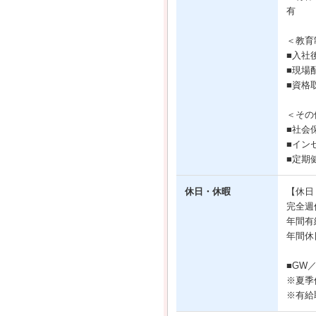
有
＜教育
■入社
■現場
■資格
＜その
■社会
■イン
■定期
休日・休暇
【休日
完全週
年間有
年間休
■GW
※夏季
※有給