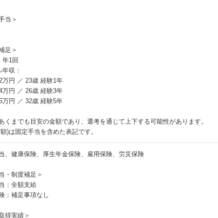
手当＞
補足＞
：年1回
ル年収：
2万円 ／ 23歳 経験1年
4万円 ／ 26歳 経験3年
5万円 ／ 32歳 経験5年
あくまでも目安の金額であり、選考を通じて上下する可能性があります。
月額)は固定手当を含めた表記です。
当、健康保険、厚生年金保険、雇用保険、労災保険
当・制度補足＞
当：全額支給
険：補足事項なし
取得実績＞