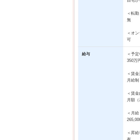
自宅か
＜転勤
無
＜オン
可
給与
＜予定
350万
＜賃金
月給制
＜賃金
月額（基
＜月給
265,0
＜昇給
有