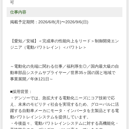
可
仕事内容
掲載予定期間：2026/6/8(月)〜2026/9/6(日)
【愛知／安城】＜完成車の性能向上をリード＞制御開発エン
ジニア（電動パワトレイン）＜パワトレ＞
～電動化の先端に関わる仕事／福利厚生◎／国内最大級の自
動車部品システムサプライヤー／世界35ヶ国の国と地域で
事業展開／年休121日～
■採用背景：
・デンソーでは、急拡大する電動化ニーズにコア技術で応
え、未来のモビリティ社会を実現するため、グローバルに活
躍する自動車メーカにモータ・インバータを主製品とする電
動パワトレインシステムを提供しています。
・今後益々、電動パワトレインシステムに対する高機能化・