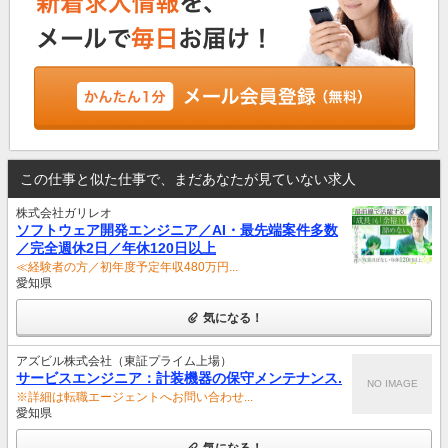
この仕事と似た仕事で、まだあなたが見ていない求人
株式会社ガリレオ
ソフトウェア開発エンジニア／AI・最先端案件多数
／完全週休2日／年休120日以上
≪経験者の方／初年度予定年収480万円...
愛知県
気になる！
アズビル株式会社（東証プライム上場）
サービスエンジニア：計装機器の保守メンテナンス.
NO IMAGE
※詳細は転職エージェントへお問い合わせ...
愛知県
気になる！