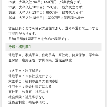
29歳（大卒入社7年目）650万円（残業代含まず）
32歳（大卒入社10年目）750万円（残業代含まず）
35歳（大卒入社13年目）850万円（残業代含まず）
40歳（大卒入社18年目）1320万円※管理職の場合
賃金はあくまでも目安の金額であり、選考を通じて上下する
可能性があります。
月給(月額)は固定手当を含めた表記です。
待遇・福利厚生
通勤手当、家族手当、住宅手当、寮社宅、健康保険、厚生年
金保険、雇用保険、労災保険、退職金制度
＜各手当・制度補足＞
通勤手当：※会社規定による
家族手当：福利厚生その他欄参照
住宅手当：※会社規定による
寮社宅：独身寮、社宅あり
社会保険：補足事項なし
退職金制度：補足事項なし