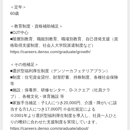
＜定年＞
60歳
＜教育制度・資格補助補足＞
■OJT中心
■階層別教育、職能別教育、職場別教育、自己啓発支援（資
格取得支援制度、社会人大学院派遣制度など）
https://careers.denso.com/graduate/growth/
＜その他補足＞
■選択型福利厚生制度（デンソーカフェテリアプラン）
■制度：住宅資金貸付、財形貯蓄、持株制度、各種社会保険
等
■施設：保養所、研修センター、D-スクエア（社員クラ
ブ）、各種文化・体育施設 等
■家族手当補足：子1人につき20,000円、介護・障がいに該
当する方1人につき17,000円 ※会社規定による
※2001年より選択型福利厚生制度を導入し、社員一人ひと
りの嗜好に合わせた支援制度を実現しています。
https://careers.denso.com/graduate/about/