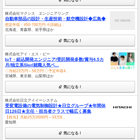
株式会社マクシス エンジニアリング
自動車部品の設計・生産技術・航空機設計◆広島◆
NO IMAGE
想定年収：450-700万円 ※詳細は...
北海道、青森県、岩手県ほか
気になる！
株式会社アイ・エス・ビー
IoT・組込開発エンジニア/受託開発多数/賞与4.5カ
月/独立系SIer/就職人気ベ...
◇月給23万円～56万円 ◇予定年収4...
宮城県、東京都、山梨県ほか
気になる！
株式会社日立アイイーシステム
受変電設備の電気制御設計★日立グループ★年間休
日126日★主任・担当者クラスで幅広く募集
【担当】月給25万3500円～33万8...
愛知県
気になる！