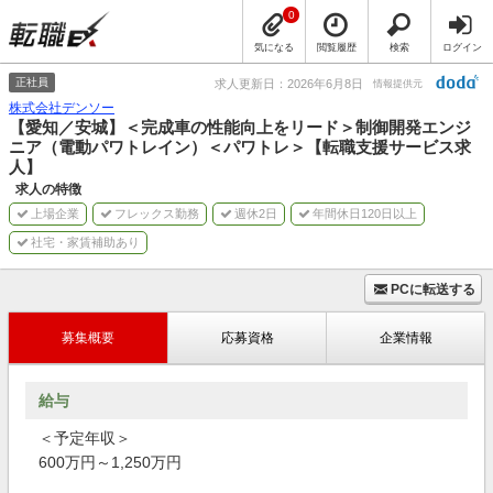
0
気になる
閲覧履歴
検索
ログイン
正社員
求人更新日：2026年6月8日
情報提供元
株式会社デンソー
【愛知／安城】＜完成車の性能向上をリード＞制御開発エンジ
ニア（電動パワトレイン）＜パワトレ＞【転職支援サービス求
人】
求人の特徴
上場企業
フレックス勤務
週休2日
年間休日120日以上
社宅・家賃補助あり
PCに転送する
募集概要
応募資格
企業情報
給与
＜予定年収＞
600万円～1,250万円