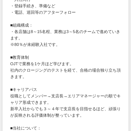
・登録手続き、準備など
・電話、巡回等のアフターフォロー
■組織構成：
・各店舗は8～15名程、業務は3～5名のチームで進めていき
ます。
※80％が未経験入社です。
■教育体制
OJTで業務を1ケ月ほど学びます。
社内のクロージングのテストを経て、合格の場合独り立ち頂
きます。
■キャリアパス
役職としてメンバー→支店長→エリアマネージャーの順でキ
ャリア形成できます。
新卒入社からでも３～４年で支店長を目指せるほど、頑張り
が反映される評価体制が整っています。
■当社について：