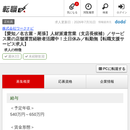
0
気になる
閲覧履歴
検索
ログイン
正社員
求人更新日：2026年7月31日
情報提供元
株式会社ワークナビ
【愛知／名古屋・尾張】人材派遣営業（支店長候補）／サービ
ス業の店舗運営経験者活躍中！土日休み／転勤無【転職支援サ
ービス求人】
求人の特徴
週休2日
未経験歓迎
PCに転送する
募集概要
応募資格
企業情報
給与
＜予定年収＞
540万円～650万円
＜賃金形態＞