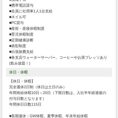
■携帯電話貸与
■全員に社用車1人1台支給
■ネイル可
■PC貸与
■産前・産後休暇制度
■育児休暇制度
■定期健康診断
■表彰制度
■出張旅費支給
■各支店ウォーターサーバー、コーヒーやお茶プレッソあり
(飲み放題！)
休日・休暇
【休日・休暇】
完全週休2日制（休日は土日のみ）
年間有給休暇10日～20日（下限日数は、入社半年経過後の
付与日数となります）
年間休日日数115日
■長期連休：GW休暇、夏季休暇、年末年始休暇