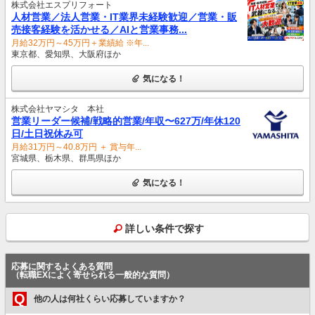
株式会社エスプリフォート
人材営業／法人営業・IT業界未経験歓迎／営業・販
売接客経験を活かせる／AIと営業事務...
月給32万円～45万円＋業績給 ※年...
東京都、愛知県、大阪府ほか
気になる！
株式会社ヤマシタ 本社
営業リーダー候補/戦略的営業/年収〜627万/年休120
日/土日祝休み可
月給31万円～40.8万円 ＋ 賞与年...
宮城県、栃木県、群馬県ほか
気になる！
詳しい条件で探す
応募に関するよくある質問
（転職EXによく寄せられる一般的な質問）
Q
他の人は何社くらい応募していますか？