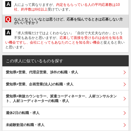
A
人によって異なりますが、
内定をもらっている人の平均応募数は10
社、約半数は6社以上
受けています。
Q
なんとなくいいなとは思うけど、応募を悩んでるときは応募しない方
がいいですか？
A
「求人情報だけではよくわからない」「自分で大丈夫なのか」という
不安もあるかと思いますが、
応募して面接を受けるのは会社を知る良
い機会ですし、会社にとってもあなたのことを知る良い機会
と捉えると良い
と思います。
この求人に似ているものを探す
愛知県×営業、代理店営業、渉外の転職・求人
愛知県×営業、企画営業(法人)の転職・求人
愛知県×斡旋カウンセラー、派遣コーディネーター、人材コンサルタン
ト、人材コーディネーターの転職・求人
週休2日の転職・求人
未経験歓迎の転職・求人