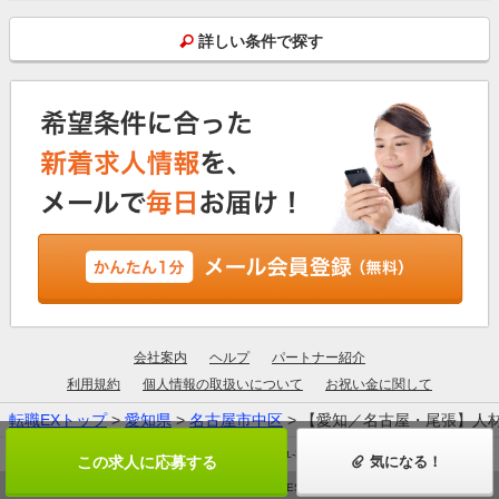
詳しい条件で探す
会社案内
ヘルプ
パートナー紹介
利用規約
個人情報の取扱いについて
お祝い金に関して
転職EXトップ
>
愛知県
>
名古屋市中区
> 【愛知／名古屋・尾張】人
厚生労働大臣許可：13-ユ-305190
この求人に応募する
気になる！
© ZIGExN ALL RIGHTS RESERVED.