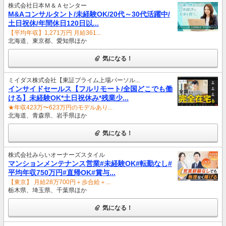
株式会社日本Ｍ＆Ａセンター
M&Aコンサルタント/未経験OK/20代～30代活躍中/
土日祝休/年間休日120日以...
【平均年収】1,271万円 月給361...
北海道、東京都、愛知県ほか
気になる！
ミイダス株式会社【東証プライム上場パーソル...
インサイドセールス【フルリモート/全国どこでも働
ける】未経験OK*土日祝休み*残業少...
★年収423万〜623万円のモデルあり...
北海道、青森県、岩手県ほか
気になる！
株式会社みらいオーナーズスタイル
マンションメンテナンス営業#未経験OK#転勤なし#
平均年収750万円#直帰OK#賞与...
【東京】 月給28万700円＋歩合給＋...
栃木県、埼玉県、千葉県ほか
気になる！