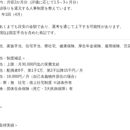
均：月収2か月分（評価に応じて1.5～3ヶ月分）
頑張りを還元する人事制度を整えています。
：年1回（4月）
あくまでも目安の金額であり、選考を通じて上下する可能性があります。
月額)は固定手当を含めた表記です。
当、家族手当、住宅手当、寮社宅、健康保険、厚生年金保険、雇用保険、労
当・制度補足＞
当：上限：月30,000円迄の実費支給
当：配偶者8千、第1子1万、第2子以降15千円／月
当：19,000円／月（自己名義物件居住の場合）
：寮：無 社宅：借上社宅制度 ※諸条件有
険：団体生命保険（死亡・3大疾病保障）有
＞
取得実績＞