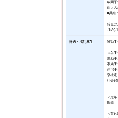
年間平
個人の
■昇給
賃金は
月給(
待遇・福利厚生
通勤手
＜各手
通勤手
家族手
住宅手
寮社宅
社会保
＜定年
65歳
＜育休