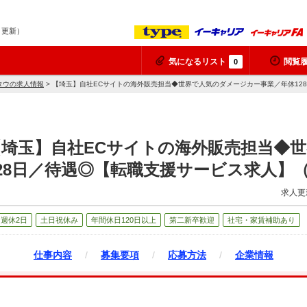
7 更新）
気になるリスト
閲覧
0
タウの求人情報
> 【埼玉】自社ECサイトの海外販売担当◆世界で人気のダメージカー事業／年休12
埼玉】自社ECサイトの海外販売担当◆
28日／待遇◎【転職支援サービス求人】
求人更
週休2日
土日祝休み
年間休日120日以上
第二新卒歓迎
社宅・家賃補助あり
仕事内容
/
募集要項
/
応募方法
/
企業情報