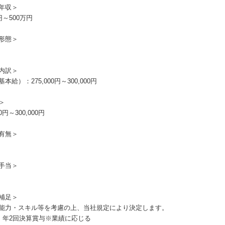
年収＞
円～500万円
形態＞
内訳＞
本給）：275,000円～300,000円
＞
00円～300,000円
有無＞
手当＞
補足＞
能力・スキル等を考慮の上、当社規定により決定します。
：年2回決算賞与※業績に応じる