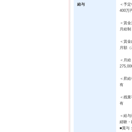
給与
＜予定
400万
＜賃金
月給制
＜賃金
月額（基
＜月給
275,0
＜昇給
有
＜残業
有
＜給与
経験・
■賞与