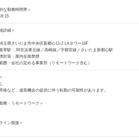
的な勤務時間帯＞
8:15
地詳細＞
埼玉県さいたま市中央区新都心11-2 LAタワー10F
最寄駅：JR京浜東北線／高崎線／宇都宮線／さいたま新都心駅
煙対策：屋内全面禁煙
範囲：会社の定める事業所（リモートワーク含む）
＞
し
昇格など、成長機会の提供に伴う転勤の可能性があります。
勤務・リモートワーク＞
ライン面接＞