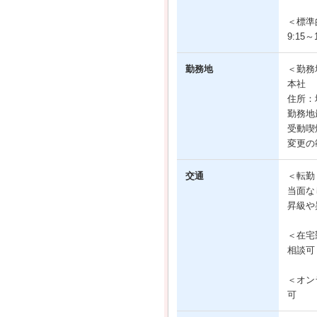
＜標準
9:15～1
勤務地
＜勤務
本社
住所：
勤務地
受動喫
変更の
交通
＜転勤
当面な
昇級や
＜在宅
相談可
＜オン
可