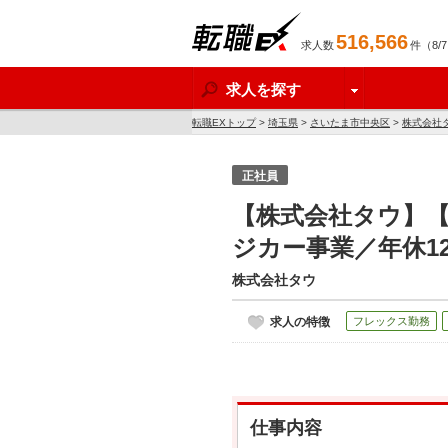
516,566
求人数
件（8/
転職EX
求人を探す
転職EXトップ
>
埼玉県
>
さいたま市中央区
>
株式会社
正社員
【株式会社タウ】【
ジカー事業／年休1
株式会社タウ
求人の特徴
フレックス勤務
仕事内容