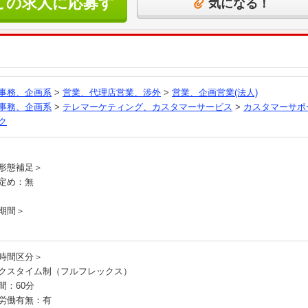
この求人に応募す
気になる！
る
事務、企画系
>
営業、代理店営業、渉外
>
営業、企画営業(法人)
事務、企画系
>
テレマーケティング、カスタマーサービス
>
カスタマーサポ
ク
員
形態補足＞
定め：無
期間＞
時間区分＞
クスタイム制（フルフレックス）
間：60分
労働有無：有