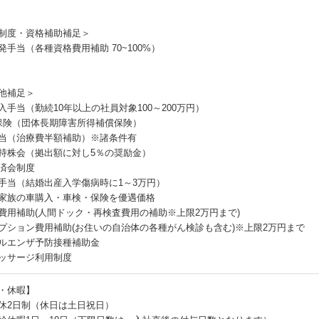
制度・資格補助補足＞
発手当（各種資格費用補助 70~100%）
他補足＞
入手当（勤続10年以上の社員対象100～200万円）
D保険（団体長期障害所得補償保険）
当（治療費半額補助）※諸条件有
持株会（拠出額に対し5％の奨励金）
済会制度
手当（結婚出産入学傷病時に1～3万円）
家族の車購入・車検・保険を優遇価格
費用補助(人間ドック・再検査費用の補助※上限2万円まで)
プション費用補助(お住いの自治体の各種がん検診も含む)※上限2万円まで
ルエンザ予防接種補助金
ッサージ利用制度
・休暇】
休2日制（休日は土日祝日）