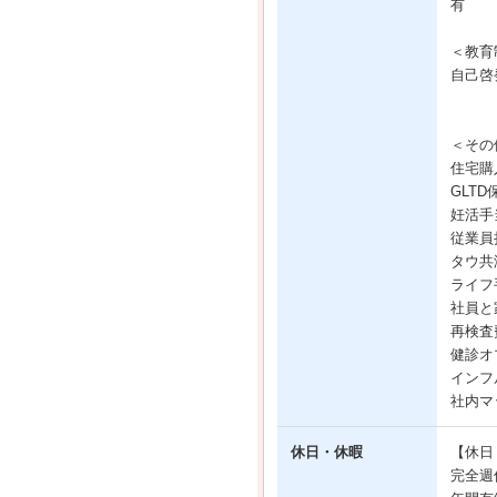
有
＜教育
自己啓
＜その
住宅購
GLT
妊活手
従業員
タウ共
ライフ
社員と
再検査
健診オ
インフ
社内マ
休日・休暇
【休日
完全週