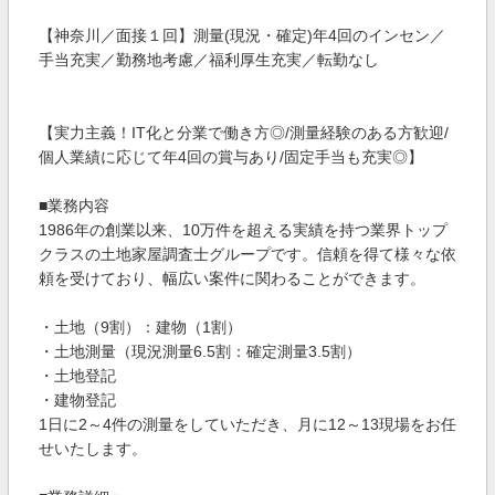
【神奈川／面接１回】測量(現況・確定)年4回のインセン／
手当充実／勤務地考慮／福利厚生充実／転勤なし
【実力主義！IT化と分業で働き方◎/測量経験のある方歓迎/
個人業績に応じて年4回の賞与あり/固定手当も充実◎】
■業務内容
1986年の創業以来、10万件を超える実績を持つ業界トップ
クラスの土地家屋調査士グループです。信頼を得て様々な依
頼を受けており、幅広い案件に関わることができます。
・土地（9割）：建物（1割）
・土地測量（現況測量6.5割：確定測量3.5割）
・土地登記
・建物登記
1日に2～4件の測量をしていただき、月に12～13現場をお任
せいたします。