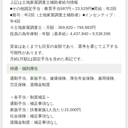
上記は土地家屋調査士補助者給与情報
■その他固定手当：教育手当587円～23,529円■昇給：年2回
■賞与：年2回（土地家屋調査士補助者）■インセンティブ：
年4回
※土地家屋調査士：月額：369,820～794,883円
役員の為年俸制：年額（基本給）4,437,840～9,538,596
賃金はあくまでも目安の金額であり、選考を通じて上下する
可能性があります。
月給(月額)は固定手当を含めた表記です。
待遇・福利厚生
通勤手当、家族手当、健康保険、厚生年金保険、雇用保険、
労災保険、退職金制度
＜各手当・制度補足＞
通勤手当：補足事項なし
家族手当：扶養家族1人当たり15,000円
社会保険：補足事項なし
退職金制度：補足事項なし