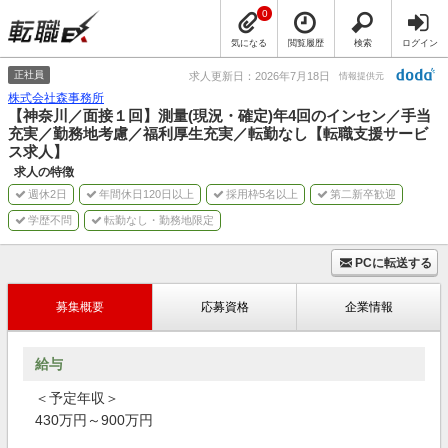
0
気になる
閲覧履歴
検索
ログイン
正社員
求人更新日：2026年7月18日
情報提供元
株式会社森事務所
【神奈川／面接１回】測量(現況・確定)年4回のインセン／手当
充実／勤務地考慮／福利厚生充実／転勤なし【転職支援サービ
ス求人】
求人の特徴
週休2日
年間休日120日以上
採用枠5名以上
第二新卒歓迎
学歴不問
転勤なし・勤務地限定
PCに転送する
募集概要
応募資格
企業情報
給与
＜予定年収＞
430万円～900万円