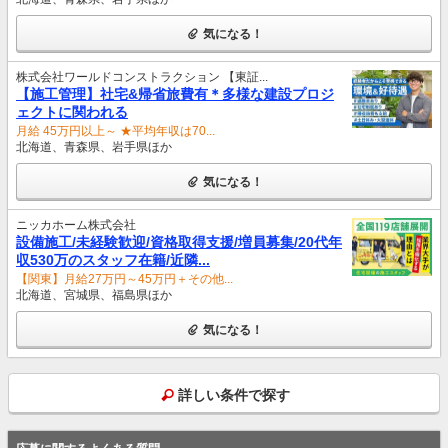
気になる！
株式会社ワールドコンストラクション 【東証...
【施工管理】社宅&帰省旅費有＊多様な建設プロジ
ェクトに関われる
月給 45万円以上～ ★平均年収は70...
北海道、青森県、岩手県ほか
気になる！
ニッカホーム株式会社
設備施工/未経験歓迎/資格取得支援/増員募集/20代年
収530万のスタッフ在籍/近隣...
【関東】月給27万円～45万円＋その他...
北海道、宮城県、福島県ほか
気になる！
詳しい条件で探す