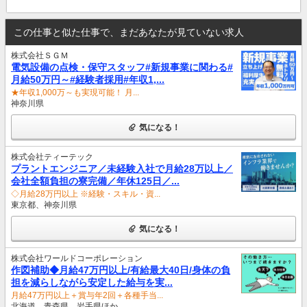
この仕事と似た仕事で、まだあなたが見ていない求人
株式会社ＳＧＭ
電気設備の点検・保守スタッフ#新規事業に関わる#
月給50万円～#経験者採用#年収1,...
★年収1,000万～も実現可能！ 月...
神奈川県
気になる！
株式会社ティーテック
プラントエンジニア／未経験入社で月給28万以上／
会社全額負担の寮完備／年休125日／...
◇月給28万円以上 ※経験・スキル・資...
東京都、神奈川県
気になる！
株式会社ワールドコーポレーション
作図補助◆月給47万円以上/有給最大40日/身体の負
担を減らしながら安定した給与を実...
月給47万円以上＋賞与年2回＋各種手当...
北海道、青森県、岩手県ほか