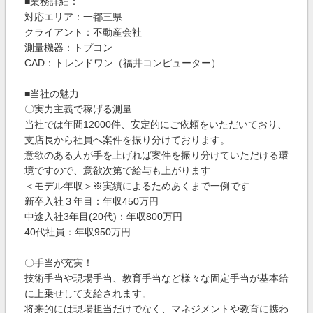
■業務詳細：
対応エリア：一都三県
クライアント：不動産会社
測量機器：トプコン
CAD：トレンドワン（福井コンピューター）
■当社の魅力
〇実力主義で稼げる測量
当社では年間12000件、安定的にご依頼をいただいており、
支店長から社員へ案件を振り分けております。
意欲のある人が手を上げれば案件を振り分けていただける環
境ですので、意欲次第で給与も上がります
＜モデル年収＞※実績によるためあくまで一例です
新卒入社３年目：年収450万円
中途入社3年目(20代)：年収800万円
40代社員：年収950万円
〇手当が充実！
技術手当や現場手当、教育手当など様々な固定手当が基本給
に上乗せして支給されます。
将来的には現場担当だけでなく、マネジメントや教育に携わ