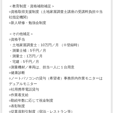
＜教育制度・資格補助補足＞
○資格取得支援制度（土地家屋調査士講座の受講料負担※当
社指定機関）
○新人研修・勉強会制度
＜その他補足＞
○資格手当
・土地家屋調査士：10万円／月 （※登録時）
・測量士補：5千円／月
・測量士：1万円／月
・宅建：5千円／月
○測量機材／車両は、担当一人に１台用意
○健康診断
○ノートパソコンの貸与（希望者）事務所内作業モニターは
デュアルモニター
○社用携帯電話貸与
○作業着支給
○勤続年数に応じて祝金制度
○表彰制度
○従業員割引制度（宿泊・レストラン等）