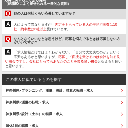
応募に関するよくある質問
（転職EXによく寄せられる一般的な質問）
Q
他の人は何社くらい応募していますか？
A
人によって異なりますが、
内定をもらっている人の平均応募数は10
社、約半数は6社以上
受けています。
Q
なんとなくいいなとは思うけど、応募を悩んでるときは応募しない方
がいいですか？
A
「求人情報だけではよくわからない」「自分で大丈夫なのか」という
不安もあるかと思いますが、
応募して面接を受けるのは会社を知る良
い機会ですし、会社にとってもあなたのことを知る良い機会
と捉えると良い
と思います。
この求人に似ているものを探す
神奈川県×プランニング、測量、設計、積算の転職・求人
神奈川県×測量の転職・求人
神奈川県×設計（土木）の転職・求人
週休2日の転職・求人