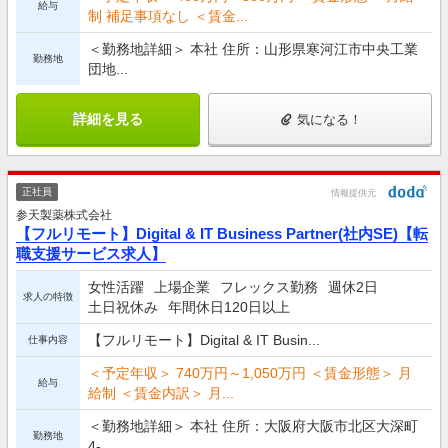
給与
制 補足事項なし ＜賃金...
＜勤務地詳細＞ 本社 住所：山形県寒河江市中央工業
勤務地
団地...
詳細を見る
気になる！
正社員
情報提供元
参天製薬株式会社
【フルリモート】Digital & IT Business Partner(社内SE)【転
職支援サービス求人】
女性活躍
上場企業
フレックス勤務
週休2日
求人の特徴
土日祝休み
年間休日120日以上
【フルリモート】Digital & IT Busin...
仕事内容
＜予定年収＞ 740万円～1,050万円 ＜賃金形態＞ 月
給与
給制 ＜賃金内訳＞ 月...
＜勤務地詳細＞ 本社 住所：大阪府大阪市北区大深町
勤務地
4-...