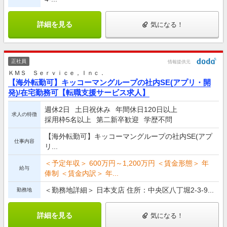
詳細を見る
気になる！
正社員
情報提供元
ＫＭＳ Ｓｅｒｖｉｃｅ，Ｉｎｃ．
【海外転勤可】キッコーマングループの社内SE(アプリ・開
発)/在宅勤務可【転職支援サービス求人】
週休2日
土日祝休み
年間休日120日以上
求人の特徴
採用枠5名以上
第二新卒歓迎
学歴不問
【海外転勤可】キッコーマングループの社内SE(アプ
仕事内容
リ...
＜予定年収＞ 600万円～1,200万円 ＜賃金形態＞ 年
給与
俸制 ＜賃金内訳＞ 年...
＜勤務地詳細＞ 日本支店 住所：中央区八丁堀2-3-9...
勤務地
詳細を見る
気になる！