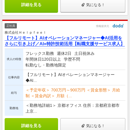
詳細を見る
気になる！
正社員
情報提供元
株式会社Ｈｅｌｐｆｅｅｌ
【フルリモート】AIオペレーションマネージャー◆AI活用を
さらに引き上げ／AI×特許技術活用【転職支援サービス求人】
フレックス勤務
週休2日
土日祝休み
年間休日120日以上
学歴不問
求人の特徴
転勤なし・勤務地限定
【フルリモート】AIオペレーションマネージャー
仕事内容
◆AI...
＜予定年収＞ 700万円～900万円 ＜賃金形態＞ 月給
給与
制 ＜賃金内訳＞ 月額（...
＜勤務地詳細1＞ 京都オフィス 住所：京都府京都市
勤務地
上京...
詳細を見る
気になる！