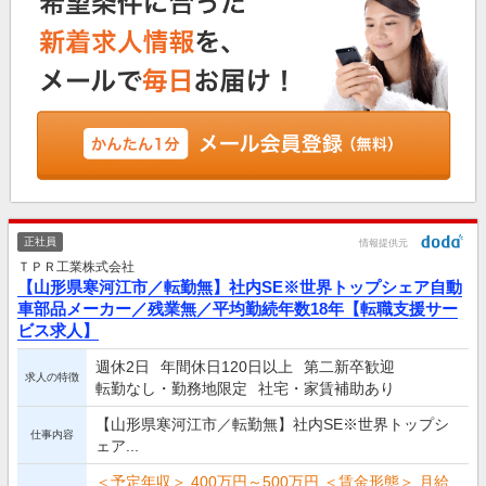
正社員
情報提供元
ＴＰＲ工業株式会社
【山形県寒河江市／転勤無】社内SE※世界トップシェア自動
車部品メーカー／残業無／平均勤続年数18年【転職支援サー
ビス求人】
週休2日
年間休日120日以上
第二新卒歓迎
求人の特徴
転勤なし・勤務地限定
社宅・家賃補助あり
【山形県寒河江市／転勤無】社内SE※世界トップシ
仕事内容
ェア...
＜予定年収＞ 400万円～500万円 ＜賃金形態＞ 月給