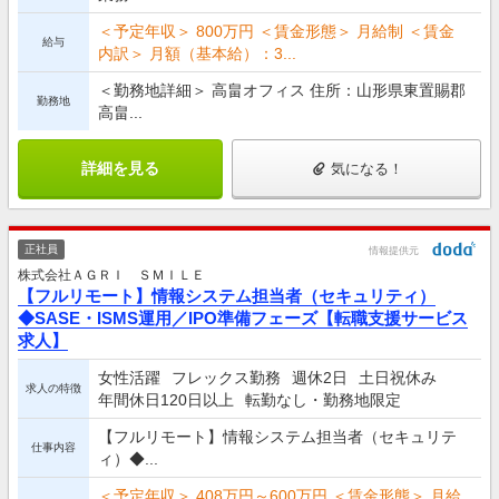
＜予定年収＞ 800万円 ＜賃金形態＞ 月給制 ＜賃金
給与
内訳＞ 月額（基本給）：3...
＜勤務地詳細＞ 高畠オフィス 住所：山形県東置賜郡
勤務地
高畠...
詳細を見る
気になる！
正社員
情報提供元
株式会社ＡＧＲＩ ＳＭＩＬＥ
【フルリモート】情報システム担当者（セキュリティ）
◆SASE・ISMS運用／IPO準備フェーズ【転職支援サービス
求人】
女性活躍
フレックス勤務
週休2日
土日祝休み
求人の特徴
年間休日120日以上
転勤なし・勤務地限定
【フルリモート】情報システム担当者（セキュリテ
仕事内容
ィ）◆...
＜予定年収＞ 408万円～600万円 ＜賃金形態＞ 月給