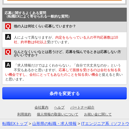
応募に関するよくある質問
（転職EXによく寄せられる一般的な質問）
Q
他の人は何社くらい応募していますか？
A
人によって異なりますが、
内定をもらっている人の平均応募数は10
社、約半数は6社以上
受けています。
Q
なんとなくいいなとは思うけど、応募を悩んでるときは応募しない方
がいいですか？
A
「求人情報だけではよくわからない」「自分で大丈夫なのか」という
不安もあるかと思いますが、
応募して面接を受けるのは会社を知る良
い機会ですし、会社にとってもあなたのことを知る良い機会
と捉えると良い
と思います。
条件を変更する
会社案内
ヘルプ
パートナー紹介
利用規約
個人情報の取扱いについて
お祝い金に関して
転職EXトップ
>
山形県の転職・求人情報
>
ITエンジニア系（ソフト