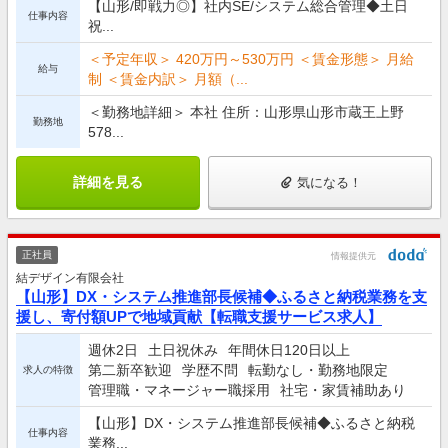
【山形/即戦力◎】社内SE/システム総合管理◆土日
仕事内容
祝...
＜予定年収＞ 420万円～530万円 ＜賃金形態＞ 月給
給与
制 ＜賃金内訳＞ 月額（...
＜勤務地詳細＞ 本社 住所：山形県山形市蔵王上野
勤務地
578...
詳細を見る
気になる！
正社員
情報提供元
結デザイン有限会社
【山形】DX・システム推進部長候補◆ふるさと納税業務を支
援し、寄付額UPで地域貢献【転職支援サービス求人】
週休2日
土日祝休み
年間休日120日以上
第二新卒歓迎
学歴不問
転勤なし・勤務地限定
求人の特徴
管理職・マネージャー職採用
社宅・家賃補助あり
【山形】DX・システム推進部長候補◆ふるさと納税
仕事内容
業務...