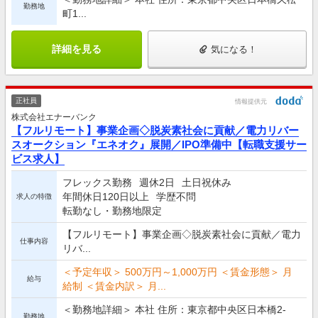
勤務地
町1...
詳細を見る
気になる！
正社員
情報提供元
株式会社エナーバンク
【フルリモート】事業企画◇脱炭素社会に貢献／電力リバー
スオークション『エネオク』展開／IPO準備中【転職支援サー
ビス求人】
フレックス勤務
週休2日
土日祝休み
年間休日120日以上
学歴不問
求人の特徴
転勤なし・勤務地限定
【フルリモート】事業企画◇脱炭素社会に貢献／電力
仕事内容
リバ...
＜予定年収＞ 500万円～1,000万円 ＜賃金形態＞ 月
給与
給制 ＜賃金内訳＞ 月...
＜勤務地詳細＞ 本社 住所：東京都中央区日本橋2-
勤務地