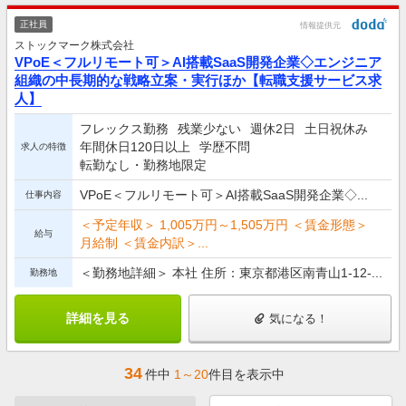
正社員
情報提供元
ストックマーク株式会社
VPoE＜フルリモート可＞AI搭載SaaS開発企業◇エンジニア
組織の中長期的な戦略立案・実行ほか【転職支援サービス求
人】
フレックス勤務
残業少ない
週休2日
土日祝休み
年間休日120日以上
学歴不問
求人の特徴
転勤なし・勤務地限定
VPoE＜フルリモート可＞AI搭載SaaS開発企業◇...
仕事内容
＜予定年収＞ 1,005万円～1,505万円 ＜賃金形態＞
給与
月給制 ＜賃金内訳＞...
＜勤務地詳細＞ 本社 住所：東京都港区南青山1-12-...
勤務地
詳細を見る
気になる！
34
件中
1～20
件目を表示中