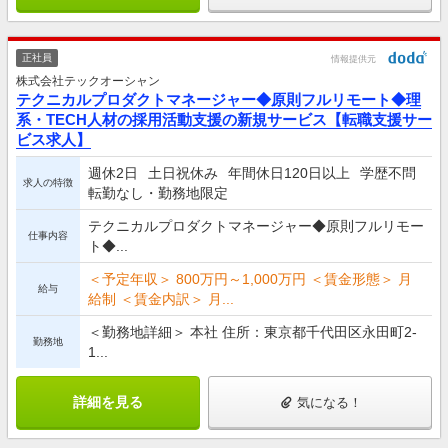
正社員
情報提供元
株式会社テックオーシャン
テクニカルプロダクトマネージャー◆原則フルリモート◆理
系・TECH人材の採用活動支援の新規サービス【転職支援サー
ビス求人】
週休2日
土日祝休み
年間休日120日以上
学歴不問
求人の特徴
転勤なし・勤務地限定
テクニカルプロダクトマネージャー◆原則フルリモー
仕事内容
ト◆...
＜予定年収＞ 800万円～1,000万円 ＜賃金形態＞ 月
給与
給制 ＜賃金内訳＞ 月...
＜勤務地詳細＞ 本社 住所：東京都千代田区永田町2-
勤務地
1...
詳細を見る
気になる！