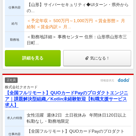
【山形】サイバーセキュリティ◆UIターン・県外から
仕事内容
の...
＜予定年収＞ 500万円～1,000万円 ＜賃金形態＞ 月
給与
給制 ＜賃金内訳＞ 月...
＜勤務地詳細＞ 事務センター 住所：山形県山形市三
勤務地
日町...
詳細を見る
気になる！
正社員
情報提供元
株式会社クオカード
【全国フルリモート】QUOカードPayのプロダクトエンジニ
ア｜課題解決型組織／Kotlin未経験歓迎【転職支援サービス
求人】
女性活躍
週休2日
土日祝休み
年間休日120日以上
求人の特徴
転勤なし・勤務地限定
【全国フルリモート】QUOカードPayのプロダクト
仕事内容