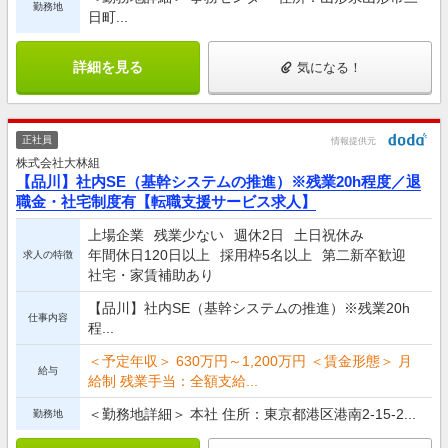
勤務地
日町...
詳細を見る
気になる！
正社員
情報提供元
株式会社大林組
【品川】社内SE（基幹システムの推進）※残業20h程度／退
職金・社宅制度有【転職支援サービス求人】
上場企業
残業少ない
週休2日
土日祝休み
年間休日120日以上
採用枠5名以上
第二新卒歓迎
求人の特徴
社宅・家賃補助あり
【品川】社内SE（基幹システムの推進）※残業20h
仕事内容
程...
＜予定年収＞ 630万円～1,200万円 ＜賃金形態＞ 月
給与
給制 残業手当：全額支給...
＜勤務地詳細＞ 本社 住所：東京都港区港南2-15-2...
勤務地