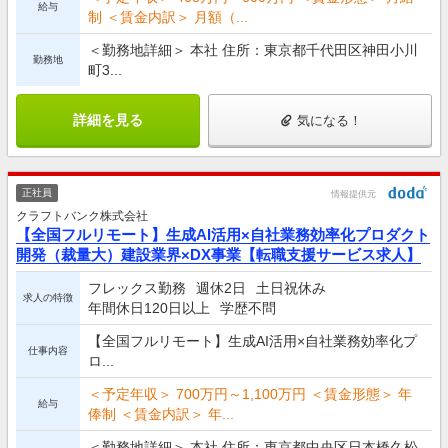
給与
制 ＜賃金内訳＞ 月額（...
＜勤務地詳細＞ 本社 住所：東京都千代田区神田小川
勤務地
町3...
詳細を見る
気になる！
正社員
情報提供元
クラフトバンク株式会社
【全国フルリモート】生成AI活用×自社業務効率化プロダクト
開発（裁量大）建設業界×DX事業【転職支援サービス求人】
フレックス勤務
週休2日
土日祝休み
求人の特徴
年間休日120日以上
学歴不問
【全国フルリモート】生成AI活用×自社業務効率化プ
仕事内容
ロ...
＜予定年収＞ 700万円～1,100万円 ＜賃金形態＞ 年
給与
俸制 ＜賃金内訳＞ 年...
＜勤務地詳細＞ 本社 住所：東京都中央区日本橋久松