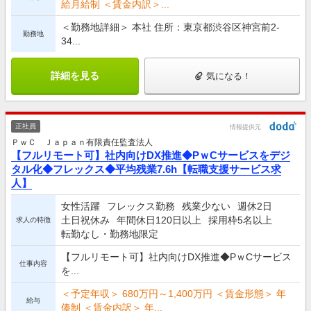
給月給制 ＜賃金内訳＞...
＜勤務地詳細＞ 本社 住所：東京都渋谷区神宮前2-
勤務地
34...
詳細を見る
気になる！
正社員
情報提供元
ＰｗＣ Ｊａｐａｎ有限責任監査法人
【フルリモート可】社内向けDX推進◆PｗCサービスをデジ
タル化◆フレックス◆平均残業7.6h【転職支援サービス求
人】
女性活躍
フレックス勤務
残業少ない
週休2日
土日祝休み
年間休日120日以上
採用枠5名以上
求人の特徴
転勤なし・勤務地限定
【フルリモート可】社内向けDX推進◆PｗCサービス
仕事内容
を...
＜予定年収＞ 680万円～1,400万円 ＜賃金形態＞ 年
給与
俸制 ＜賃金内訳＞ 年...