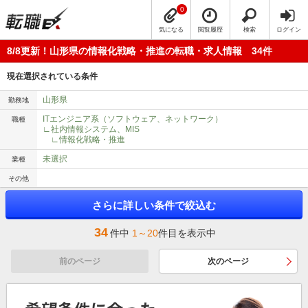
0
気になる
閲覧履歴
検索
ログイン
8/8更新！山形県の情報化戦略・推進の転職・求人情報 34件
現在選択されている条件
山形県
勤務地
ITエンジニア系（ソフトウェア、ネットワーク）
職種
∟社内情報システム、MIS
∟情報化戦略・推進
未選択
業種
その他
さらに詳しい条件で絞込む
34
件中
1～20
件目を表示中
前のページ
次のページ