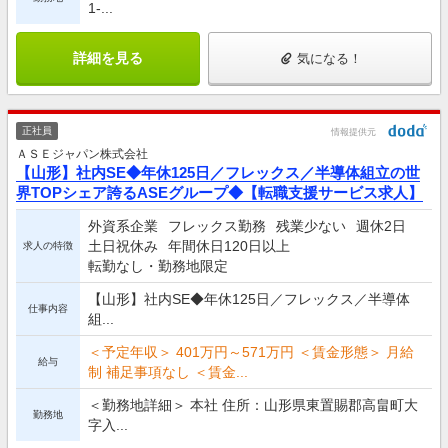
1-...
詳細を見る
気になる！
正社員
情報提供元
ＡＳＥジャパン株式会社
【山形】社内SE◆年休125日／フレックス／半導体組立の世
界TOPシェア誇るASEグループ◆【転職支援サービス求人】
外資系企業
フレックス勤務
残業少ない
週休2日
土日祝休み
年間休日120日以上
求人の特徴
転勤なし・勤務地限定
【山形】社内SE◆年休125日／フレックス／半導体
仕事内容
組...
＜予定年収＞ 401万円～571万円 ＜賃金形態＞ 月給
給与
制 補足事項なし ＜賃金...
＜勤務地詳細＞ 本社 住所：山形県東置賜郡高畠町大
勤務地
字入...