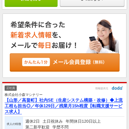
正社員
情報提供元
株式会社小森マシナリー
【山形／高畠町】社内SE（生産システム構築・改修）◆上流
工程も担当◎／年休129日／残業月15h程度【転職支援サービ
ス求人】
週休2日
土日祝休み
年間休日120日以上
求人の特徴
第二新卒歓迎
学歴不問