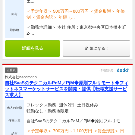
エ...
＜予定年収＞ 500万円～800万円 ＜賃金形態＞ 年俸
給与
制 ＜賃金内訳＞ 年額（...
＜勤務地詳細＞ 本社 住所：東京都中央区日本橋本町
勤務地
2-...
詳細を見る
気になる！
正社員
情報提供元
株式会社hacomono
自社SaaSのテクニカルPdM／PjM◆原則フルリモート◆フィ
ットネスマーケットサービスを開発・提供【転職支援サービ
ス求人】
フレックス勤務
週休2日
土日祝休み
求人の特徴
転勤なし・勤務地限定
自社SaaSのテクニカルPdM／PjM◆原則フルリモ...
仕事内容
＜予定年収＞ 700万円～1,100万円 ＜賃金形態＞ 日
給与