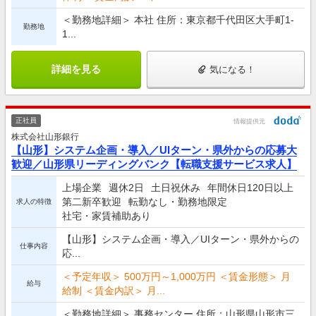
＜勤務地詳細＞ 本社 住所：東京都千代田区大手町1-
勤務地
1...
詳細を見る
気になる！
正社員
情報提供元
株式会社山形銀行
【山形】システム企画・導入／UIターン・県外からの応募大
歓迎／山形県リーディングバンク【転職支援サービス求人】
上場企業
週休2日
土日祝休み
年間休日120日以上
第二新卒歓迎
転勤なし・勤務地限定
求人の特徴
社宅・家賃補助あり
【山形】システム企画・導入／UIターン・県外からの
仕事内容
応...
＜予定年収＞ 500万円～1,000万円 ＜賃金形態＞ 月
給与
給制 ＜賃金内訳＞ 月...
＜勤務地詳細＞ 事務センター 住所：山形県山形市三