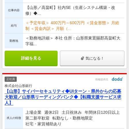
【山形／高畠町】社内SE（生産システム構築・改
仕事内容
修）◆...
＜予定年収＞ 400万円～600万円 ＜賃金形態＞ 月給
給与
制 ＜賃金内訳＞ 月額（...
＜勤務地詳細＞ 本社 住所：山形県東置賜郡高畠町大
勤務地
字福...
詳細を見る
気になる！
正社員
情報提供元
株式会社山形銀行
【山形】サイバーセキュリティ◆UIターン・県外からの応募
大歓迎／山形県リーディングバンク◆【転職支援サービス求
人】
上場企業
週休2日
土日祝休み
年間休日120日以上
第二新卒歓迎
転勤なし・勤務地限定
求人の特徴
社宅・家賃補助あり