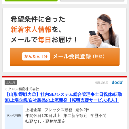
正社員
情報提供元
ミクロン精密株式会社
【山形/即戦力◎】社内SE/システム総合管理◆土日祝休/転勤
無/上場企業/自社製品の上流開発【転職支援サービス求人】
上場企業
フレックス勤務
週休2日
年間休日120日以上
第二新卒歓迎
学歴不問
求人の特徴
転勤なし・勤務地限定