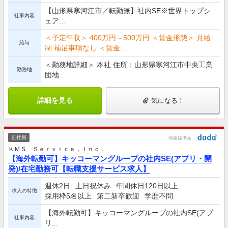
【山形県寒河江市／転勤無】社内SE※世界トップシ
仕事内容
ェア...
＜予定年収＞ 400万円～500万円 ＜賃金形態＞ 月給
給与
制 補足事項なし ＜賃金...
＜勤務地詳細＞ 本社 住所：山形県寒河江市中央工業
勤務地
団地...
詳細を見る
気になる！
正社員
情報提供元
ＫＭＳ Ｓｅｒｖｉｃｅ，Ｉｎｃ．
【海外転勤可】キッコーマングループの社内SE(アプリ・開
発)/在宅勤務可【転職支援サービス求人】
週休2日
土日祝休み
年間休日120日以上
求人の特徴
採用枠5名以上
第二新卒歓迎
学歴不問
【海外転勤可】キッコーマングループの社内SE(アプ
仕事内容
リ...