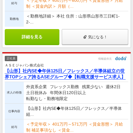
＜予定年収＞ 400万円～600万円 ＜賃金形態＞ 月給
給与
制 ＜賃金内訳＞ 月額（...
＜勤務地詳細＞ 本社 住所：山形県山形市三日町1-
勤務地
2-...
詳細を見る
気になる！
正社員
情報提供元
ＡＳＥジャパン株式会社
【山形】社内SE◆年休125日／フレックス／半導体組立の世
界TOPシェア誇るASEグループ◆【転職支援サービス求人】
外資系企業
フレックス勤務
残業少ない
週休2日
土日祝休み
年間休日120日以上
求人の特徴
転勤なし・勤務地限定
【山形】社内SE◆年休125日／フレックス／半導体
仕事内容
組...
＜予定年収＞ 401万円～571万円 ＜賃金形態＞ 月給
給与
制 補足事項なし ＜賃金...