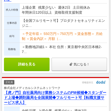
上場企業
残業少ない
週休2日
土日祝休み
求人の特徴
年間休日120日以上
資格取得支援制度
【全国フルリモート可】プロダクトセキュリティエン
仕事内容
ジニ...
＜予定年収＞ 550万円～750万円 ＜賃金形態＞ 月給
給与
制 ＜賃金内訳＞ 月額（...
＜勤務地詳細1＞ 本社 住所：東京都中央区日本橋2-
勤務地
7...
詳細を見る
気になる！
正社員
情報提供元
株式会社メディカルシステムネットワーク
【虎ノ門】自社薬局向け業務システムのPM候補◆スタンダー
ド上場◆調剤薬局を全国展開◆フルリモート可【転職支援サ
ービス求人】
女性活躍
上場企業
残業少ない
週休2日