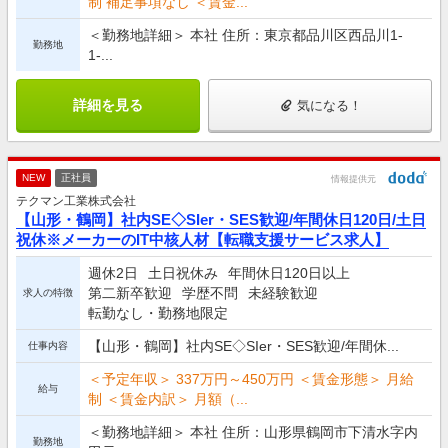
制 補足事項なし ＜賃金...
＜勤務地詳細＞ 本社 住所：東京都品川区西品川1-
勤務地
1-...
詳細を見る
気になる！
NEW
正社員
情報提供元
テクマン工業株式会社
【山形・鶴岡】社内SE◇SIer・SES歓迎/年間休日120日/土日
祝休※メーカーのIT中核人材【転職支援サービス求人】
週休2日
土日祝休み
年間休日120日以上
第二新卒歓迎
学歴不問
未経験歓迎
求人の特徴
転勤なし・勤務地限定
【山形・鶴岡】社内SE◇SIer・SES歓迎/年間休...
仕事内容
＜予定年収＞ 337万円～450万円 ＜賃金形態＞ 月給
給与
制 ＜賃金内訳＞ 月額（...
＜勤務地詳細＞ 本社 住所：山形県鶴岡市下清水字内
勤務地