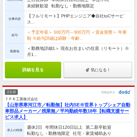
未経験歓迎
転勤なし・勤務地限定
【フルリモート】PHPエンジニア◆自社toCサービ
仕事内容
ス...
＜予定年収＞ 500万円～900万円 ＜賃金形態＞ 年俸
給与
制 ※給与詳細は経験・年齢...
＜勤務地詳細1＞ 現在お住まいの住居（リモート）※
勤務地
月1...
詳細を見る
気になる！
正社員
情報提供元
ＴＰＲ工業株式会社
【山形県寒河江市／転勤無】社内SE※世界トップシェア自動
車部品メーカー／残業無／平均勤続年数18年【転職支援サー
ビス求人】
週休2日
年間休日120日以上
第二新卒歓迎
求人の特徴
転勤なし・勤務地限定
社宅・家賃補助あり