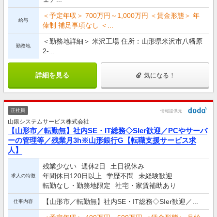
＜予定年収＞ 700万円～1,000万円 ＜賃金形態＞ 年
給与
俸制 補足事項なし ＜...
＜勤務地詳細＞ 米沢工場 住所：山形県米沢市八幡原
勤務地
2-...
詳細を見る
気になる！
正社員
情報提供元
山銀システムサービス株式会社
【山形市／転勤無】社内SE・IT総務◇SIer歓迎／PCやサーバ
ーの管理等／残業月3h※山形銀行G【転職支援サービス求
人】
残業少ない
週休2日
土日祝休み
年間休日120日以上
学歴不問
未経験歓迎
求人の特徴
転勤なし・勤務地限定
社宅・家賃補助あり
【山形市／転勤無】社内SE・IT総務◇SIer歓迎／...
仕事内容