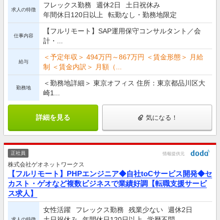
フレックス勤務
週休2日
土日祝休み
求人の特徴
年間休日120日以上
転勤なし・勤務地限定
【フルリモート】SAP運用保守コンサルタント／会
仕事内容
計・...
＜予定年収＞ 494万円～867万円 ＜賃金形態＞ 月給
給与
制 ＜賃金内訳＞ 月額（...
＜勤務地詳細＞ 東京オフィス 住所：東京都品川区大
勤務地
崎1...
詳細を見る
気になる！
正社員
情報提供元
株式会社ゲオネットワークス
【フルリモート】PHPエンジニア◆自社toCサービス開発◆セ
カスト・ゲオなど複数ビジネスで業績好調【転職支援サービ
ス求人】
女性活躍
フレックス勤務
残業少ない
週休2日
土日祝休み
年間休日120日以上
学歴不問
求人の特徴