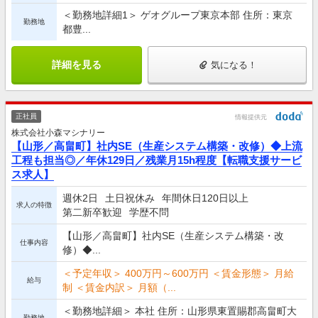
＜勤務地詳細1＞ ゲオグループ東京本部 住所：東京
勤務地
都豊...
詳細を見る
気になる！
正社員
情報提供元
株式会社小森マシナリー
【山形／高畠町】社内SE（生産システム構築・改修）◆上流
工程も担当◎／年休129日／残業月15h程度【転職支援サービ
ス求人】
週休2日
土日祝休み
年間休日120日以上
求人の特徴
第二新卒歓迎
学歴不問
【山形／高畠町】社内SE（生産システム構築・改
仕事内容
修）◆...
＜予定年収＞ 400万円～600万円 ＜賃金形態＞ 月給
給与
制 ＜賃金内訳＞ 月額（...
＜勤務地詳細＞ 本社 住所：山形県東置賜郡高畠町大
勤務地