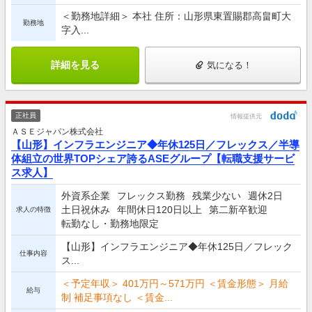
＜勤務地詳細＞ 本社 住所：山形県東置賜郡高畠町大
勤務地
字入...
詳細を見る
気になる！
正社員
情報提供元
ＡＳＥジャパン株式会社
【山形】インフラエンジニア◆年休125日／フレックス／半導
体組立の世界TOPシェア誇るASEグループ【転職支援サービ
ス求人】
外資系企業
フレックス勤務
残業少ない
週休2日
土日祝休み
年間休日120日以上
第二新卒歓迎
求人の特徴
転勤なし・勤務地限定
【山形】インフラエンジニア◆年休125日／フレック
仕事内容
ス...
＜予定年収＞ 401万円～571万円 ＜賃金形態＞ 月給
給与
制 補足事項なし ＜賃金...