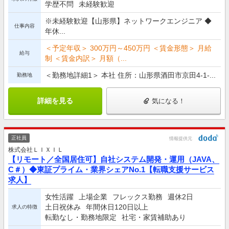
学歴不問
未経験歓迎
※未経験歓迎【山形県】ネットワークエンジニア ◆
仕事内容
年休...
＜予定年収＞ 300万円～450万円 ＜賃金形態＞ 月給
給与
制 ＜賃金内訳＞ 月額（...
＜勤務地詳細1＞ 本社 住所：山形県酒田市京田4-1-...
勤務地
詳細を見る
気になる！
正社員
情報提供元
株式会社ＬＩＸＩＬ
【リモート／全国居住可】自社システム開発・運用（JAVA、
C＃）◆東証プライム・業界シェアNo.1【転職支援サービス
求人】
女性活躍
上場企業
フレックス勤務
週休2日
土日祝休み
年間休日120日以上
求人の特徴
転勤なし・勤務地限定
社宅・家賃補助あり