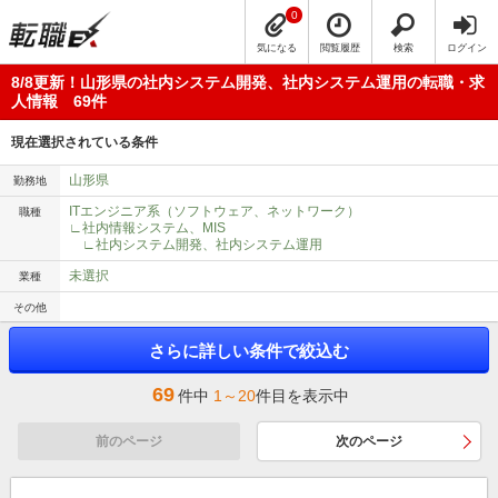
0
気になる
閲覧履歴
検索
ログイン
8/8更新！山形県の社内システム開発、社内システム運用の転職・求
人情報 69件
現在選択されている条件
山形県
勤務地
ITエンジニア系（ソフトウェア、ネットワーク）
職種
∟社内情報システム、MIS
∟社内システム開発、社内システム運用
未選択
業種
その他
さらに詳しい条件で絞込む
69
件中
1～20
件目を表示中
前のページ
次のページ