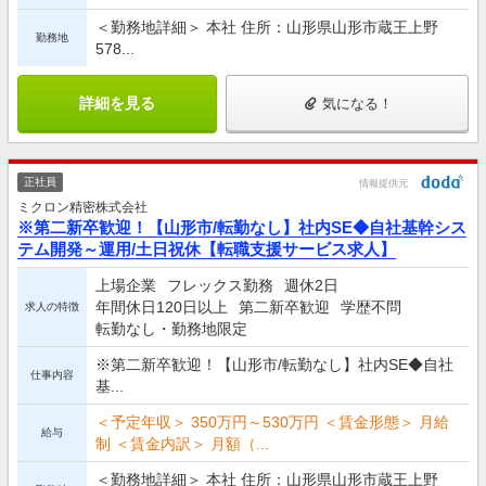
＜勤務地詳細＞ 本社 住所：山形県山形市蔵王上野
勤務地
578...
詳細を見る
気になる！
正社員
情報提供元
ミクロン精密株式会社
※第二新卒歓迎！【山形市/転勤なし】社内SE◆自社基幹シス
テム開発～運用/土日祝休【転職支援サービス求人】
上場企業
フレックス勤務
週休2日
年間休日120日以上
第二新卒歓迎
学歴不問
求人の特徴
転勤なし・勤務地限定
※第二新卒歓迎！【山形市/転勤なし】社内SE◆自社
仕事内容
基...
＜予定年収＞ 350万円～530万円 ＜賃金形態＞ 月給
給与
制 ＜賃金内訳＞ 月額（...
＜勤務地詳細＞ 本社 住所：山形県山形市蔵王上野