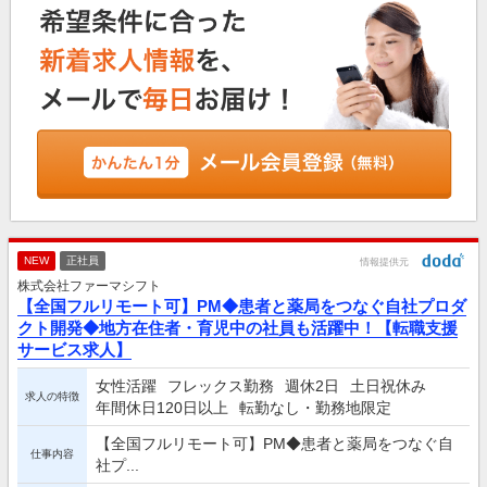
NEW
正社員
情報提供元
株式会社ファーマシフト
【全国フルリモート可】PM◆患者と薬局をつなぐ自社プロダ
クト開発◆地方在住者・育児中の社員も活躍中！【転職支援
サービス求人】
女性活躍
フレックス勤務
週休2日
土日祝休み
求人の特徴
年間休日120日以上
転勤なし・勤務地限定
【全国フルリモート可】PM◆患者と薬局をつなぐ自
仕事内容
社プ...