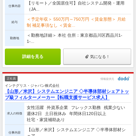
【リモート／全国居住可】自社システム開発・運用
仕事内容
（JA...
＜予定年収＞ 550万円～750万円 ＜賃金形態＞ 月給
給与
制 補足事項なし ＜賃金...
＜勤務地詳細＞ 本社 住所：東京都品川区西品川1-
勤務地
1-...
詳細を見る
気になる！
正社員
情報提供元
インテグリス・ジャパン株式会社
【山形／米沢】システムエンジニア ◇半導体部材シェアトッ
プ級フィルターメーカー【転職支援サービス求人】
女性活躍
外資系企業
フレックス勤務
残業少ない
週休2日
土日祝休み
年間休日120日以上
求人の特徴
社宅・家賃補助あり
【山形／米沢】システムエンジニア ◇半導体部材シ
仕事内容
ェア...