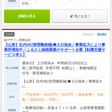
勤務地
578...
詳細を見る
気になる！
正社員
情報提供元
結デザイン有限会社
【山形】社内SE(管理職候補)◆土日祝休／事業拡大により事
業所増加中／ふるさと納税業務のサポート企業【転職支援サ
ービス求人】
週休2日
土日祝休み
年間休日120日以上
第二新卒歓迎
学歴不問
転勤なし・勤務地限定
求人の特徴
社宅・家賃補助あり
【山形】社内SE(管理職候補)◆土日祝休／事業拡大
仕事内容
に...
＜予定年収＞ 650万円～750万円 ＜賃金形態＞ 月給
給与
制 ＜賃金内訳＞ 月額（...
＜勤務地詳細＞ 高畠オフィス 住所：山形県東置賜郡
勤務地