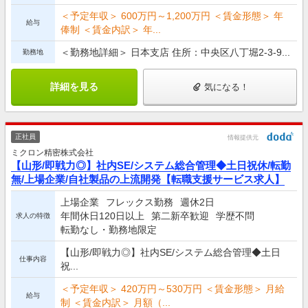
＜予定年収＞ 600万円～1,200万円 ＜賃金形態＞ 年
給与
俸制 ＜賃金内訳＞ 年...
＜勤務地詳細＞ 日本支店 住所：中央区八丁堀2-3-9...
勤務地
詳細を見る
気になる！
正社員
情報提供元
ミクロン精密株式会社
【山形/即戦力◎】社内SE/システム総合管理◆土日祝休/転勤
無/上場企業/自社製品の上流開発【転職支援サービス求人】
上場企業
フレックス勤務
週休2日
年間休日120日以上
第二新卒歓迎
学歴不問
求人の特徴
転勤なし・勤務地限定
【山形/即戦力◎】社内SE/システム総合管理◆土日
仕事内容
祝...
＜予定年収＞ 420万円～530万円 ＜賃金形態＞ 月給
給与
制 ＜賃金内訳＞ 月額（...