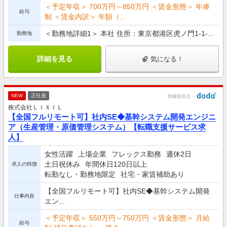
＜予定年収＞ 700万円～850万円 ＜賃金形態＞ 年俸
給与
制 ＜賃金内訳＞ 年額（...
＜勤務地詳細1＞ 本社 住所：東京都港区虎ノ門1-1-...
勤務地
詳細を見る
気になる！
NEW
正社員
情報提供元
株式会社ＬＩＸＩＬ
【全国フルリモート可】社内SE◆基幹システム開発エンジニ
ア（生産管理・原価管理システム）【転職支援サービス求
人】
女性活躍
上場企業
フレックス勤務
週休2日
土日祝休み
年間休日120日以上
求人の特徴
転勤なし・勤務地限定
社宅・家賃補助あり
【全国フルリモート可】社内SE◆基幹システム開発
仕事内容
エン...
＜予定年収＞ 550万円～750万円 ＜賃金形態＞ 月給
給与