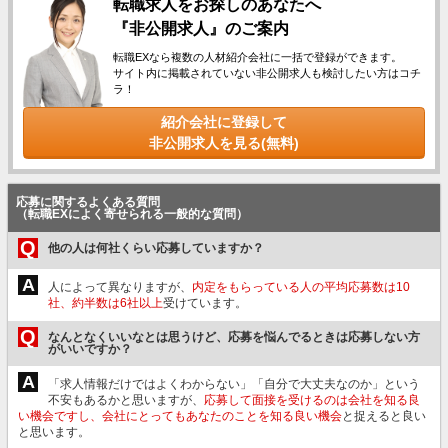
転職求人をお探しのあなたへ
『非公開求人』のご案内
転職EXなら複数の人材紹介会社に一括で登録ができます。
サイト内に掲載されていない非公開求人も検討したい方はコチ
ラ！
紹介会社に登録して
非公開求人を見る(無料)
応募に関するよくある質問
（転職EXによく寄せられる一般的な質問）
Q
他の人は何社くらい応募していますか？
A
人によって異なりますが、
内定をもらっている人の平均応募数は10
社、約半数は6社以上
受けています。
Q
なんとなくいいなとは思うけど、応募を悩んでるときは応募しない方
がいいですか？
A
「求人情報だけではよくわからない」「自分で大丈夫なのか」という
不安もあるかと思いますが、
応募して面接を受けるのは会社を知る良
い機会ですし、会社にとってもあなたのことを知る良い機会
と捉えると良い
と思います。