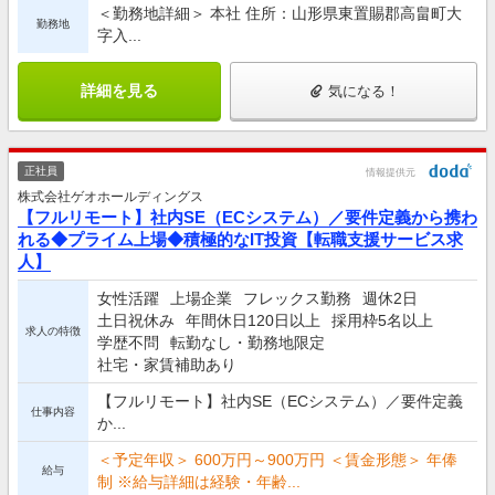
＜勤務地詳細＞ 本社 住所：山形県東置賜郡高畠町大
勤務地
字入...
詳細を見る
気になる！
正社員
情報提供元
株式会社ゲオホールディングス
【フルリモート】社内SE（ECシステム）／要件定義から携わ
れる◆プライム上場◆積極的なIT投資【転職支援サービス求
人】
女性活躍
上場企業
フレックス勤務
週休2日
土日祝休み
年間休日120日以上
採用枠5名以上
求人の特徴
学歴不問
転勤なし・勤務地限定
社宅・家賃補助あり
【フルリモート】社内SE（ECシステム）／要件定義
仕事内容
か...
＜予定年収＞ 600万円～900万円 ＜賃金形態＞ 年俸
給与
制 ※給与詳細は経験・年齢...