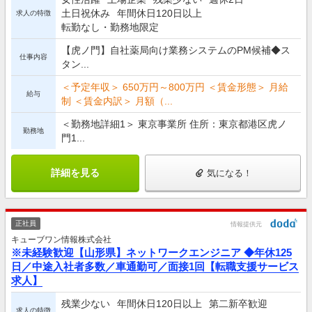
土日祝休み
年間休日120日以上
求人の特徴
転勤なし・勤務地限定
【虎ノ門】自社薬局向け業務システムのPM候補◆ス
仕事内容
タン...
＜予定年収＞ 650万円～800万円 ＜賃金形態＞ 月給
給与
制 ＜賃金内訳＞ 月額（...
＜勤務地詳細1＞ 東京事業所 住所：東京都港区虎ノ
勤務地
門1...
詳細を見る
気になる！
正社員
情報提供元
キューブワン情報株式会社
※未経験歓迎【山形県】ネットワークエンジニア ◆年休125
日／中途入社者多数／車通勤可／面接1回【転職支援サービス
求人】
残業少ない
年間休日120日以上
第二新卒歓迎
求人の特徴